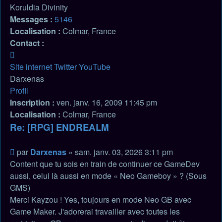
Koruldia Divinity
Messages :
5146
Localisation :
Colmar, France
Contact :
Contacter
Darxenas
Site internet
Twitter
YouTube
Darxenas
Profil
Inscription :
ven. janv. 16, 2009 11:45 pm
Localisation :
Colmar, France
Re: [RPG] ENDREALM
Citation
Message
par
Darxenas
»
sam. janv. 03, 2026 3:11 pm
non
Content que tu sois en train de continuer ce GameDev
lu
aussi, celui là aussi en mode « Neo Gameboy » ? (Sous
GMS)
Merci Kayzou ! Yes, toujours en mode Neo GB avec
Game Maker. J'adorerai travailler avec toutes les