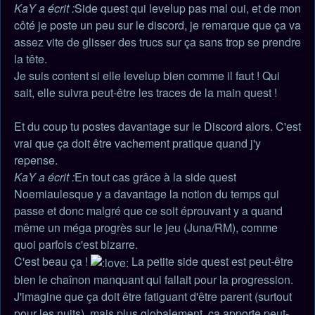
non
KaY a écrit :
Side quest qui levelup pas mal oui, et de mon
lu
côté je poste un peu sur le discord, je remarque que ça va
assez vite de glisser des trucs sur ça sans trop se prendre
la tête.
Je suis content si elle levelup bien comme il faut ! Qui
sait, elle suivra peut-être les traces de la main quest !
Et du coup tu postes davantage sur le Discord alors. C'est
vrai que ça doit être vachement pratique quand j'y
repense.
KaY a écrit :
En tout cas grâce à la side quest
Noemiaulesque y a davantage la notion du temps qui
passe et donc malgré que ce soit éprouvant y a quand
même un méga progrès sur le jeu (Juna/RM), comme
quoi parfois c'est bizarre.
C'est beau ça !
La petite side quest est peut-être
bien le chaînon manquant qui fallait pour la progression.
J'imagine que ça doit être fatiguant d'être parent (surtout
pour les nuits), mais plus globalement, ça apporte peut-