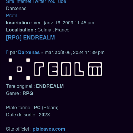
Darxenas
Site internet
Twitter
YouTube
Darxenas
Profil
Inscription :
ven. janv. 16, 2009 11:45 pm
Localisation :
Colmar, France
[RPG] ENDREALM
Citation
Message
par
Darxenas
»
mar. août 06, 2024 11:39 pm
non
lu
Titre original :
ENDREALM
Genre :
RPG
Plate-forme :
PC
(Steam)
Date de sortie :
202X
Site officiel :
pixleaves.com