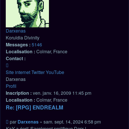
Darxenas
Koruldia Divinity
Messages :
5146
Localisation :
Colmar, France
Contact :
Contacter
Darxenas
Site internet
Twitter
YouTube
Darxenas
Profil
Inscription :
ven. janv. 16, 2009 11:45 pm
Localisation :
Colmar, France
Re: [RPG] ENDREALM
Citation
Message
par
Darxenas
»
sam. sept. 14, 2024 6:58 pm
non
KaY a écrit :
Sacrément prolifique Darx !