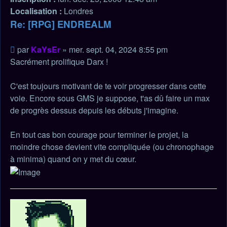
Localisation :
Londres
Re: [RPG] ENDREALM
Citation
Message
par
KaYsEr
»
mer. sept. 04, 2024 8:55 pm
non
Sacrément prolifique Darx !
lu
C'est toujours motivant de te voir progresser dans cette
voie. Encore sous GMS je suppose, t'as dû faire un max
de progrès dessus depuis les débuts j'imagine.
En tout cas bon courage pour terminer le projet, la
moindre chose devient vite compliquée (ou chronophage
à minima) quand on y met du cœur.
Haut