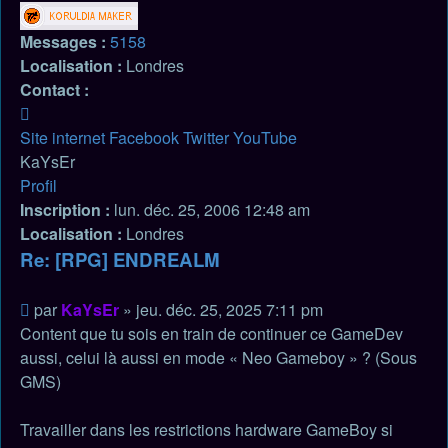
Messages :
5158
Localisation :
Londres
Contact :
Contacter
KaYsEr
Site internet
Facebook
Twitter
YouTube
KaYsEr
Profil
Inscription :
lun. déc. 25, 2006 12:48 am
Localisation :
Londres
Re: [RPG] ENDREALM
Citation
Message
par
KaYsEr
»
jeu. déc. 25, 2025 7:11 pm
non
Content que tu sois en train de continuer ce GameDev
lu
aussi, celui là aussi en mode « Neo Gameboy » ? (Sous
GMS)
Travailler dans les restrictions hardware GameBoy si