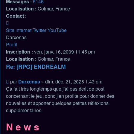
Messages :
5146
Localisation :
Colmar, France
Contact :
Contacter
Darxenas
Site internet
Twitter
YouTube
Darxenas
Profil
Inscription :
ven. janv. 16, 2009 11:45 pm
Localisation :
Colmar, France
Re: [RPG] ENDREALM
Citation
Message
par
Darxenas
»
dim. déc. 21, 2025 1:43 pm
non
Ça fait très longtemps que j'ai pas écrit de post
lu
concernant le jeu, donc j'en profite pour donner des
nouvelles et apporter quelques petites réflexions
supplémentaires.
N e w s