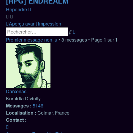
[RPG] ENDREALM
Répondre
Aperçu avant impression
Recherche
Rechercher
avancée
Premier message non lu
• 8 messages • Page
1
sur
1
Darxenas
Koruldia Divinity
Messages :
5146
Localisation :
Colmar, France
Contact :
Contacter