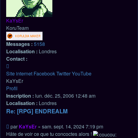
KaYsEr
KoruTeam
Messages :
5158
Localisation :
Londres
Contact :
Contacter
KaYsEr
Site internet
Facebook
Twitter
YouTube
KaYsEr
Profil
Inscription :
lun. déc. 25, 2006 12:48 am
Localisation :
Londres
Re: [RPG] ENDREALM
Citation
Message
par
KaYsEr
»
sam. sept. 14, 2024 7:19 pm
non
Hâte de voir ce que tu concoctes alors !