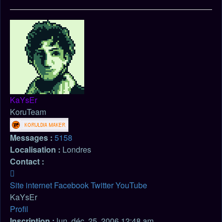
Haut
KaYsEr
KoruTeam
Messages :
5158
Localisation :
Londres
Contact :
Contacter
KaYsEr
Site internet
Facebook
Twitter
YouTube
KaYsEr
Profil
Inscription :
lun. déc. 25, 2006 12:48 am