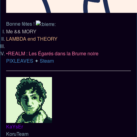
Bonne fêtes !
Me && MORY
LAMBDA end THEORY
•REALM : Les Égarés dans la Brume noire
PIXLEAVES
✦
Steam
Haut
KaYsEr
KoruTeam