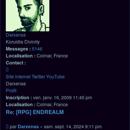
Darxenas
Koruldia Divinity
Messages :
5146
Localisation :
Colmar, France
Contact :
Contacter
Darxenas
Site internet
Twitter
YouTube
Darxenas
Profil
Inscription :
ven. janv. 16, 2009 11:45 pm
Localisation :
Colmar, France
Re: [RPG] ENDREALM
Citation
Message
par
Darxenas
»
sam. sept. 14, 2024 9:11 pm