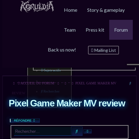
Home
Story & gameplay
Team
Press kit
Forum
Raccourcis
FAQ
Inscription
Connexion
Back us now!
Messages non lus
Mailing List
Sujets sans réponse
Sujets actifs
Rech
ACCUEIL DU FORUM
PIXEL GAME MAKER MV
Rechercher
REVIEW
Pixel Game Maker MV review
RÉPONDRE
RECHERCHER
RECHERCHE