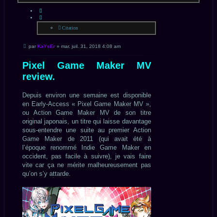
CITATION
Citation
Message
par
KaYsEr
»
mar. juil. 31, 2018 4:08 am
non
lu
Pixel Game Maker MV
review.
Depuis environ une semaine est disponible
en Early-Access « Pixel Game Maker MV »,
ou Action Game Maker MV de son titre
original japonais, un titre qui laisse davantage
sous-entendre une suite au premier Action
Game Maker de 2011 (qui avait été à
l’époque renommé Indie Game Maker en
occident, pas facile à suivre), je vais faire
vite car ça ne mérite malheureusement pas
qu’on s’y attarde.