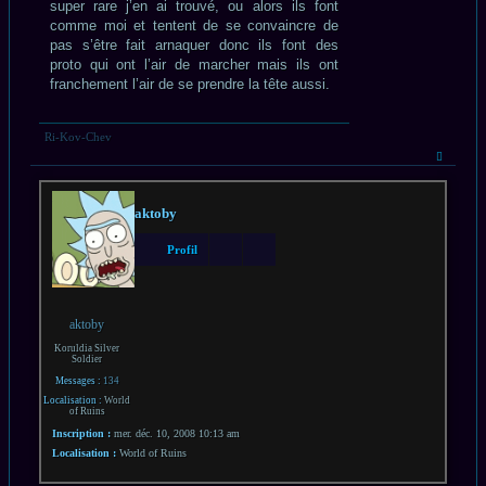
super rare j’en ai trouvé, ou alors ils font
comme moi et tentent de se convaincre de
pas s’être fait arnaquer donc ils font des
proto qui ont l’air de marcher mais ils ont
franchement l’air de se prendre la tête aussi.
Ri-Kov-Chev
Haut
aktoby
Profil
aktoby
Koruldia Silver
Soldier
Messages :
134
Localisation :
World
of Ruins
Inscription :
mer. déc. 10, 2008 10:13 am
Localisation :
World of Ruins