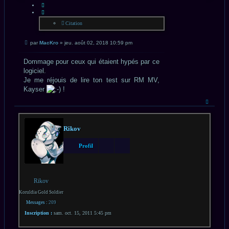
CITATION
Citation
Message
par
MacKro
»
jeu. août 02, 2018 10:59 pm
non
lu
Dommage pour ceux qui étaient hypés par ce
logiciel.
Je me réjouis de lire ton test sur RM MV,
Kayser
!
Haut
Rikov
Profil
Rikov
Koruldia Gold Soldier
Messages :
209
Inscription :
sam. oct. 15, 2011 5:45 pm