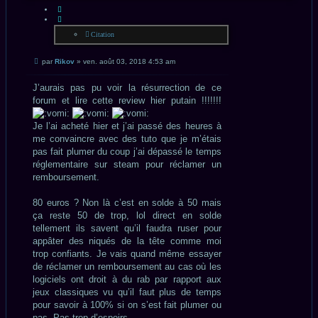
CITATION
Citation
Message
par
Rikov
»
ven. août 03, 2018 4:53 am
non
lu
J’aurais pas pu voir la résurrection de ce
forum et lire cette review hier putain !!!!!!!
Je l’ai acheté hier et j’ai passé des heures à
me convaincre avec des tuto que je m’étais
pas fait plumer du coup j’ai dépassé le temps
réglementaire sur steam pour réclamer un
remboursement.
80 euros ? Non là c’est en solde à 50 mais
ça reste 50 de trop, lol direct en solde
tellement ils savent qu’il faudra ruser pour
appâter des niqués de la tête comme moi
trop confiants. Je vais quand même essayer
de réclamer un remboursement au cas où les
logiciels ont droit à du rab par rapport aux
jeux classiques vu qu’il faut plus de temps
pour savoir à 100% si on s’est fait plumer ou
pas. Pas trop d’espoirs.