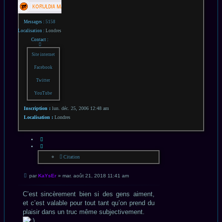
Messages :
5158
Localisation :
Londres
Contact :
Contacter
KaYsEr
Site internet
Facebook
Twitter
YouTube
Inscription :
lun. déc. 25, 2006 12:48 am
Localisation :
Londres
CITATION
Citation
Message
par
KaYsEr
»
mar. août 21, 2018 11:41 am
non
lu
C’est sincèrement bien si des gens aiment,
et c’est valable pour tout tant qu’on prend du
plaisir dans un truc même subjectivement.