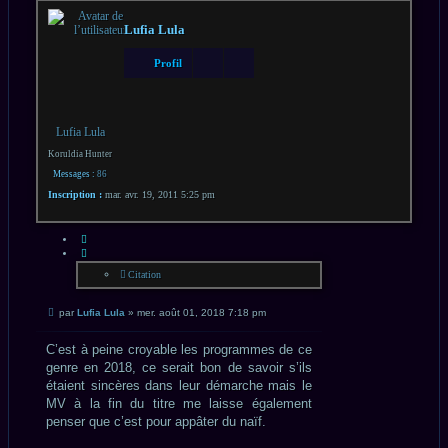
Lufia Lula
Profil
Lufia Lula
Koruldia Hunter
Messages :
86
Inscription :
mar. avr. 19, 2011 5:25 pm
CITATION
Citation
Message
par
Lufia Lula
»
mer. août 01, 2018 7:18 pm
non
lu
C’est à peine croyable les programmes de ce
genre en 2018, ce serait bon de savoir s’ils
étaient sincères dans leur démarche mais le
MV à la fin du titre me laisse également
penser que c’est pour appâter du naïf.