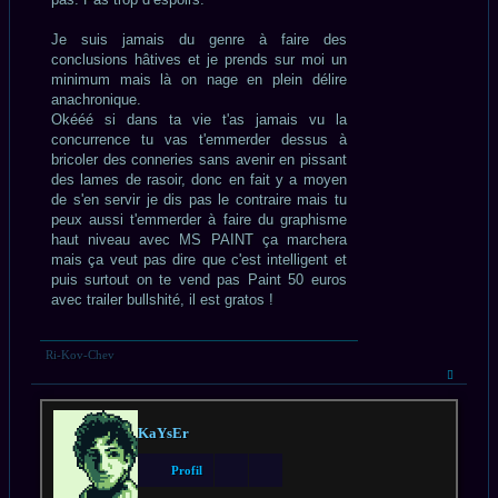
Je suis jamais du genre à faire des
conclusions hâtives et je prends sur moi un
minimum mais là on nage en plein délire
anachronique.
Okééé si dans ta vie t'as jamais vu la
concurrence tu vas t'emmerder dessus à
bricoler des conneries sans avenir en pissant
des lames de rasoir, donc en fait y a moyen
de s'en servir je dis pas le contraire mais tu
peux aussi t'emmerder à faire du graphisme
haut niveau avec MS PAINT ça marchera
mais ça veut pas dire que c'est intelligent et
puis surtout on te vend pas Paint 50 euros
avec trailer bullshité, il est gratos !
Ri-Kov-Chev
Haut
KaYsEr
Profil