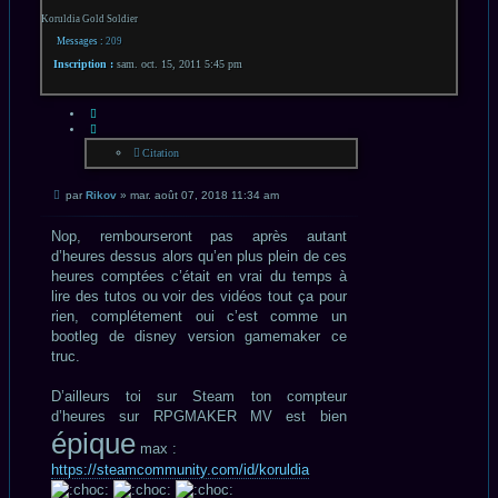
Koruldia Gold Soldier
Messages :
209
Inscription :
sam. oct. 15, 2011 5:45 pm
CITATION
Citation
Message
par
Rikov
»
mar. août 07, 2018 11:34 am
non
lu
Nop, rembourseront pas après autant
d’heures dessus alors qu’en plus plein de ces
heures comptées c’était en vrai du temps à
lire des tutos ou voir des vidéos tout ça pour
rien, complétement oui c’est comme un
bootleg de disney version gamemaker ce
truc.
D’ailleurs toi sur Steam ton compteur
d’heures sur RPGMAKER MV est bien
épique
max :
https://steamcommunity.com/id/koruldia