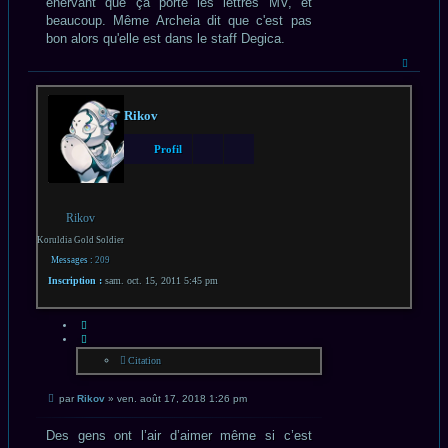
énervant que ça porte les lettres MV, et
beaucoup. Même Archeia dit que c'est pas
bon alors qu'elle est dans le staff Degica.
Haut
Rikov
Profil
Rikov
Koruldia Gold Soldier
Messages :
209
Inscription :
sam. oct. 15, 2011 5:45 pm
CITATION
Citation
Message
par
Rikov
»
ven. août 17, 2018 1:26 pm
non
lu
Des gens ont l’air d’aimer même si c’est