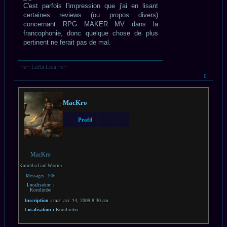
C'est parfois l'impression que j'ai en lisant
certaines reviews (ou propos divers)
concernant RPG MAKER MV dans la
francophonie, donc quelque chose de plus
pertinent ne ferait pas de mal.
~o~ Lufia Lula ~o~
Haut
MacKro
Profil
MacKro
Koruldia God Warrior
Messages :
906
Localisation :
Korulimbo
Inscription :
mar. avr. 14, 2009 8:30 am
Localisation :
Korulimbo