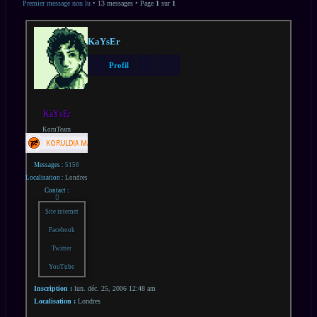
AVANCÉE
Premier message non lu
• 13 messages • Page
1
sur
1
KaYsEr
Profil
KaYsEr
KoruTeam
Messages :
5158
Localisation :
Londres
Contact :
Contacter
KaYsEr
Site internet
Facebook
Twitter
YouTube
Inscription :
lun. déc. 25, 2006 12:48 am
Localisation :
Londres