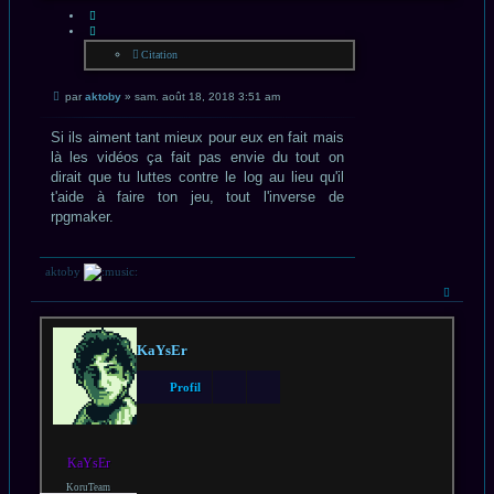
CITATION
Citation
Message
par
aktoby
»
sam. août 18, 2018 3:51 am
non
lu
Si ils aiment tant mieux pour eux en fait mais
là les vidéos ça fait pas envie du tout on
dirait que tu luttes contre le log au lieu qu'il
t'aide à faire ton jeu, tout l'inverse de
rpgmaker.
aktoby
Haut
KaYsEr
Profil
KaYsEr
KoruTeam