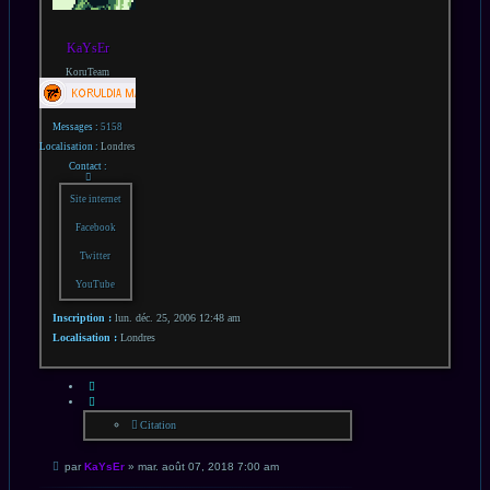
KaYsEr
KoruTeam
Messages :
5158
Localisation :
Londres
Contact :
Contacter
KaYsEr
Site internet
Facebook
Twitter
YouTube
Inscription :
lun. déc. 25, 2006 12:48 am
Localisation :
Londres
CITATION
Citation
Message
par
KaYsEr
»
mar. août 07, 2018 7:00 am
non