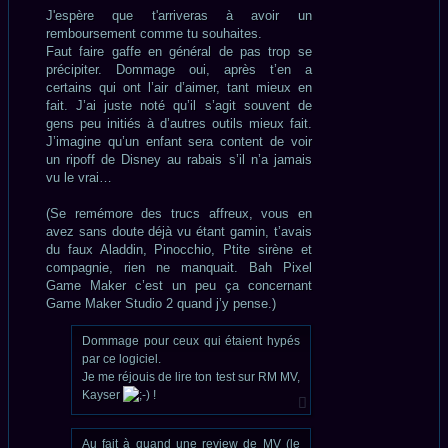
lu
J'espère que t'arriveras à avoir un
remboursement comme tu souhaites.
Faut faire gaffe en général de pas trop se
précipiter. Dommage oui, après t’en a
certains qui ont l’air d’aimer, tant mieux en
fait. J’ai juste noté qu’il s’agit souvent de
gens peu initiés à d’autres outils mieux fait.
J’imagine qu’un enfant sera content de voir
un ripoff de Disney au rabais s’il n’a jamais
vu le vrai…
(Se remémore des trucs affreux, vous en
avez sans doute déjà vu étant gamin, t’avais
du faux Aladdin, Pinocchio, Ptite sirène et
compagnie, rien ne manquait. Bah Pixel
Game Maker c’est un peu ça concernant
Game Maker Studio 2 quand j’y pense.)
Dommage pour ceux qui étaient hypés
par ce logiciel.
Je me réjouis de lire ton test sur RM MV,
Kayser
!
Au fait à quand une review de MV (le