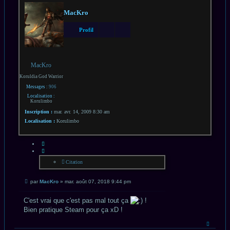
MacKro
Profil
MacKro
Koruldia God Warrior
Messages :
906
Localisation :
Korulimbo
Inscription :
mar. avr. 14, 2009 8:30 am
Localisation :
Korulimbo
CITATION
Citation
Message
par
MacKro
»
mar. août 07, 2018 9:44 pm
non
lu
C'est vrai que c'est pas mal tout ça
!
Bien pratique Steam pour ça xD !
Haut