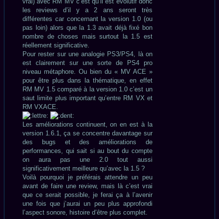
vrai) avec RM MV c’est qu’il est évolutif donc
les reviews d’il y a 2 ans seront très
différentes car concernant la version 1.0 (ou
pas loin) alors que la 1.3 avait déjà fixé bon
nombre de choses mais surtout la 1.5 est
réellement significative.
Pour rester sur une analogie PS3/PS4, là on
est clairement sur une sorte de PS4 pro
niveau métaphore. Ou bien du « MV ACE »
pour être plus dans la thématique, en effet
RM MV 1.5 comparé à la version 1.0 c’est un
saut limite plus important qu’entre RM VX et
RM VXACE.
Les améliorations continuent, on en est à la
version 1.6.1, ça se concentre davantage sur
des bugs et des améliorations de
performances, qui sait si au bout du compte
on aura pas une 2.0 tout aussi
significativement meilleure qu’avec la 1.5 ?
Voilà pourquoi je préférais attendre un peu
avant de faire une review, mais là c’est vrai
que ce serait possible, je ferai ça à l’avenir
une fois que j’aurai un peu plus approfondi
l’aspect sonore, histoire d’être plus complet.