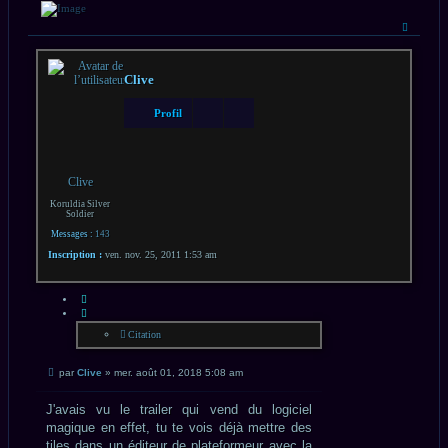
Haut
Clive
Profil
Clive
Koruldia Silver
Soldier
Messages :
143
Inscription :
ven. nov. 25, 2011 1:53 am
CITATION
Citation
Message
par
Clive
»
mer. août 01, 2018 5:08 am
non
lu
J'avais vu le trailer qui vend du logiciel
magique en effet, tu te vois déjà mettre des
tiles dans un éditeur de plateformeur avec la