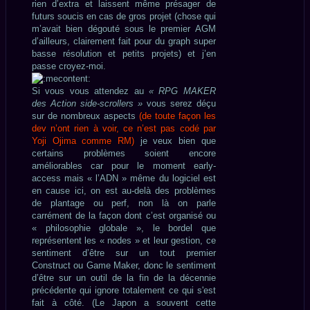
rien d’extra et laissent même présager de
futurs soucis en cas de gros projet (chose qui
m’avait bien dégouté sous le premier AGM
d’ailleurs, clairement fait pour du graph super
basse résolution et petits projets) et j’en
passe croyez-moi.
Si vous vous attendez au
« RPG MAKER
des Action side-scrollers »
vous serez déçu
sur de nombreux aspects
(de toute façon les
dev n’ont rien à voir, ce n’est pas codé par
Yoji Ojima comme RM)
je veux bien que
certains problèmes soient encore
améliorables car pour le moment early-
access mais « l’ADN » même du logiciel est
en cause ici, on est au-delà des problèmes
de plantage ou perf, non là on parle
carrément de la façon dont c’est organisé ou
« philosophie globale », le bordel que
représentent les « nodes » et leur gestion, ce
sentiment d’être sur un tout premier
Construct ou Game Maker, donc le sentiment
d’être sur un outil de la fin de la décennie
précédente qui ignore totalement ce qui s'est
fait à côté. (Le Japon a souvent cette