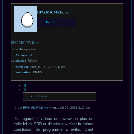
RPG.MK.MV.hime
Profil
RPG.MK.MV.hime
Koruldia apprentice
Messages :
20
Localisation :
UK/US
Inscription :
mer. juil. 25, 2018 5:42 pm
Localisation :
UK/US
CITATION
Citation
Message
par
RPG.MK.MV.hime
»
jeu. août 09, 2018 2:16 am
non
lu
J'ai regardé 2 vidéos de review en plus de
celle ici de SRD et d'après eux c'est la même
conclusion de programme à éviter. C'est