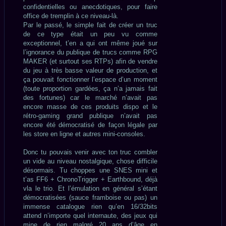
confidentielles ou anecdotiques, pour faire
office de tremplin à ce niveau-là.
Par le passé, le simple fait de créer un truc
de ce type était un peu vu comme
exceptionnel, t’en a qui ont même joué sur
l’ignorance du publique de trucs comme RPG
MAKER (et surtout ses RTPs) afin de vendre
du jeu à très basse valeur de production, et
ça pouvait fonctionner l’espace d’un moment
(toute proportion gardées, ça n’a jamais fait
des fortunes) car le marché n’avait pas
encore masse de ces produits dispo et le
rétro-gaming grand publique n’avait pas
encore été démocratisé de façon légale par
les store en ligne et autres mini-consoles.
Donc tu pouvais venir avec ton truc combler
un vide au niveau nostalgique, chose difficile
désormais. Tu choppes une SNES mini et
t’as FF6 + ChronoTrigger + Earthbound, déjà
vla le trio. Et l’émulation en général s’étant
démocratisées (sauce framboise ou pas) un
immense catalogue rien qu’en 16/32bits
attend n’importe quel internaute, des jeux qui
mine de rien malgré 20 ans d’âge en