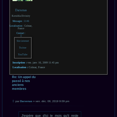
Darxenas
Koruldia Divinity
Messages :
5146
Localisation :
Colmar,
France
Contact :
Contacter
Darxenas
Site internet
Twitter
YouTube
Inscription :
ven. janv. 16, 2009 11:45 pm
Localisation :
Colmar, France
Re: Un appel du
passé à nos
anciens
membres
CITATION
Message
par
Darxenas
»
ven. déc. 06, 2019 9:09 pm
non
lu
J'espère que d'ici le mois qu'il reste