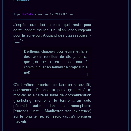
membres
CITATION
Message
par
KaYsEr
»
ven. nov. 29, 2019 8:46 am
non
lu
J'espère que d'ici le mois qu'il reste pour
cette année t'auras un bilan encourageant
pour la suite oui. A quand des vizzzzzouels ?
^__^?
D'ailleurs, chapeau pour écrire et faire
des tweets réguliers (je dis ça parce
que j'ai de + en + de mal à
communiquer en termes de projet sur le
net)
C'est même important de faire ça assez tôt,
commence dès que tu peux ça sert à te
motiver et à faire ta base de communication
(marketing, même si le terme à un côté
péjoratif surtout dans la francophonie
j'entends juste... Manifester son existence)
sur le long terme, et mieux vaut s'y préparer
très vite.