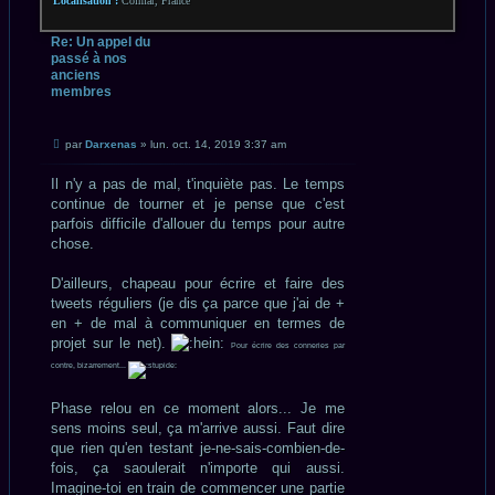
Localisation :
Colmar, France
Re: Un appel du
passé à nos
anciens
membres
CITATION
Message
par
Darxenas
»
lun. oct. 14, 2019 3:37 am
non
lu
Il n'y a pas de mal, t'inquiète pas. Le temps
continue de tourner et je pense que c'est
parfois difficile d'allouer du temps pour autre
chose.
D'ailleurs, chapeau pour écrire et faire des
tweets réguliers (je dis ça parce que j'ai de +
en + de mal à communiquer en termes de
projet sur le net).
Pour écrire des conneries par
contre, bizarrement...
Phase relou en ce moment alors... Je me
sens moins seul, ça m'arrive aussi. Faut dire
que rien qu'en testant je-ne-sais-combien-de-
fois, ça saoulerait n'importe qui aussi.
Imagine-toi en train de commencer une partie