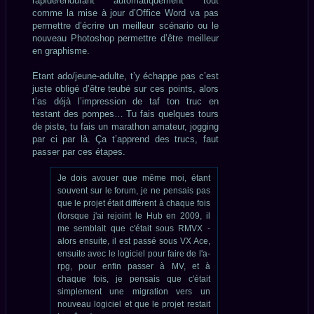
rapide/endurant automatiquement tout
comme la mise à jour d’Office Word va pas
permettre d’écrire un meilleur scénario ou le
nouveau Photoshop permettre d’être meilleur
en graphisme.
Etant ado/jeune-adulte, t’y échappe pas c’est
juste obligé d’être teubé sur ces points, alors
t’as déjà l’impression de taf ton truc en
testant des pompes… Tu fais quelques tours
de piste, tu fais un marathon amateur, jogging
par ci par là. Ça t’apprend des trucs, faut
passer par ces étapes.
Je dois avouer que même moi, étant
souvent sur le forum, je ne pensais pas
que le projet était différent à chaque fois
(lorsque j'ai rejoint le Hub en 2009, il
me semblait que c'était sous RMVX -
alors ensuite, il est passé sous VX Ace,
ensuite avec le logiciel pour faire de l'a-
rpg, pour enfin passer à MV, et à
chaque fois, je pensais que c'était
simplement une migration vers un
nouveau logiciel et que le projet restait