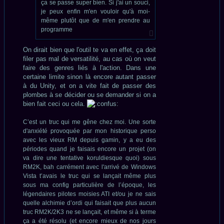
ça se passe super bien. Si j'ai un souci,
je peux enfin m'en vouloir qu'à moi-
même plutôt que de m'en prendre au
programme
On dirait bien que l'outil te va en effet, ça doit
filer pas mal de versatilité, au cas où on veut
faire des genres liés à l'action. Dans une
certaine limite sinon là encore autant passer
à du Unity, et on a vite fait de passer des
plombes à se décider ou se demander si on a
bien fait ceci ou cela.
C’est un truc qui me gêne chez moi. Une sorte
d'anxiété provoquée par mon historique perso
avec les vieux RM depuis gamin, y a eu des
périodes quand je faisais encore un projet (on
va dire une tentative koruldiesque quoi) sous
RM2K, bah carrément avec l'arrivé de Windows
Vista t’avais le truc qui se lançait même plus
sous ma config particulière de l’époque, les
légendaires pilotes moisies ATI et/ou je ne sais
quelle alchimie d’ordi qui faisait que plus aucun
truc RM2K/2K3 ne se lançait, et même si à terme
ça a été résolu (et encore mieux de nos jours