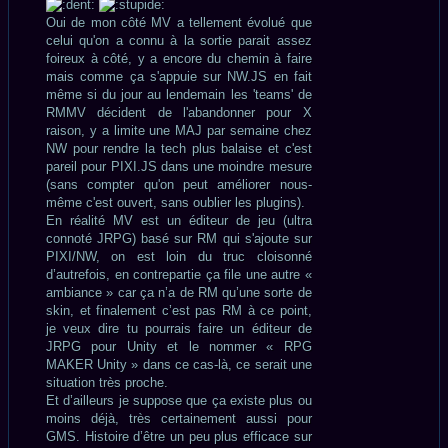
Oui de mon côté MV a tellement évolué que
celui qu'on a connu à la sortie parait assez
foireux à côté, y a encore du chemin à faire
mais comme ça s'appuie sur NW.JS en fait
même si du jour au lendemain les 'teams' de
RMMV décident de l'abandonner pour X
raison, y a limite une MAJ par semaine chez
NW pour rendre la tech plus balaise et c'est
pareil pour PIXI.JS dans une moindre mesure
(sans compter qu'on peut améliorer nous-
même c'est ouvert, sans oublier les plugins).
En réalité MV est un éditeur de jeu (ultra
connoté JRPG) basé sur RM qui s'ajoute sur
PIXI/NW, on est loin du truc cloisonné
d’autrefois, en contrepartie ça file une autre «
ambiance » car ça n’a de RM qu’une sorte de
skin, et finalement c’est pas RM à ce point,
je veux dire tu pourrais faire un éditeur de
JRPG pour Unity et le nommer « RPG
MAKER Unity » dans ce cas-là, ce serait une
situation très proche.
Et d’ailleurs je suppose que ça existe plus ou
moins déjà, très certainement aussi pour
GMS. Histoire d’être un peu plus efficace sur