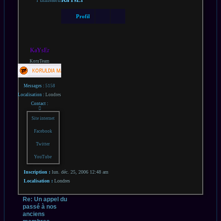
Profil
KaYsEr
KoruTeam
Messages :
5158
Localisation :
Londres
Contact :
Contacter
KaYsEr
Site internet
Facebook
Twitter
YouTube
Inscription :
lun. déc. 25, 2006 12:48 am
Localisation :
Londres
Re: Un appel du
passé à nos
anciens