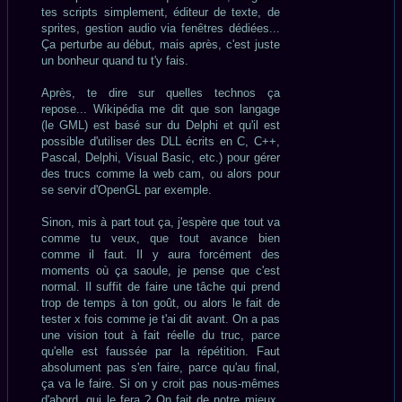
tes scripts simplement, éditeur de texte, de
sprites, gestion audio via fenêtres dédiées...
Ça perturbe au début, mais après, c'est juste
un bonheur quand tu t'y fais.
Après, te dire sur quelles technos ça
repose... Wikipédia me dit que son langage
(le GML) est basé sur du Delphi et qu'il est
possible d'utiliser des DLL écrits en C, C++,
Pascal, Delphi, Visual Basic, etc.) pour gérer
des trucs comme la web cam, ou alors pour
se servir d'OpenGL par exemple.
Sinon, mis à part tout ça, j'espère que tout va
comme tu veux, que tout avance bien
comme il faut. Il y aura forcément des
moments où ça saoule, je pense que c'est
normal. Il suffit de faire une tâche qui prend
trop de temps à ton goût, ou alors le fait de
tester x fois comme je t'ai dit avant. On a pas
une vision tout à fait réelle du truc, parce
qu'elle est faussée par la répétition. Faut
absolument pas s'en faire, parce qu'au final,
ça va le faire. Si on y croit pas nous-mêmes
d'abord, qui le fera ? On fait de notre mieux,