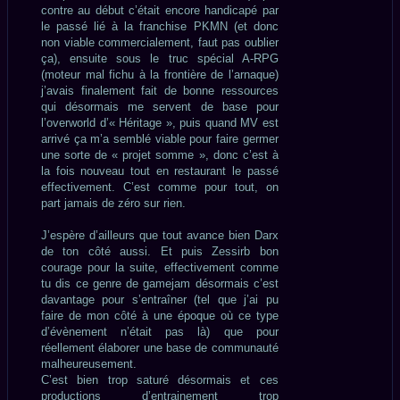
contre au début c’était encore handicapé par
le passé lié à la franchise PKMN (et donc
non viable commercialement, faut pas oublier
ça), ensuite sous le truc spécial A-RPG
(moteur mal fichu à la frontière de l’arnaque)
j’avais finalement fait de bonne ressources
qui désormais me servent de base pour
l’overworld d’« Héritage », puis quand MV est
arrivé ça m’a semblé viable pour faire germer
une sorte de « projet somme », donc c’est à
la fois nouveau tout en restaurant le passé
effectivement. C’est comme pour tout, on
part jamais de zéro sur rien.
J’espère d’ailleurs que tout avance bien Darx
de ton côté aussi. Et puis Zessirb bon
courage pour la suite, effectivement comme
tu dis ce genre de gamejam désormais c’est
davantage pour s’entraîner (tel que j’ai pu
faire de mon côté à une époque où ce type
d’évènement n’était pas là) que pour
réellement élaborer une base de communauté
malheureusement.
C’est bien trop saturé désormais et ces
productions d’entrainement trop