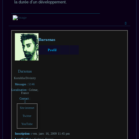
la durée d’un développement.
Haut
Darxenas
Profil
Darxenas
Koruldia Divinity
Messages :
5146
Localisation :
Colmar,
France
Contact :
Contacter
Darxenas
Site internet
Twitter
YouTube
Inscription :
ven. janv. 16, 2009 11:45 pm