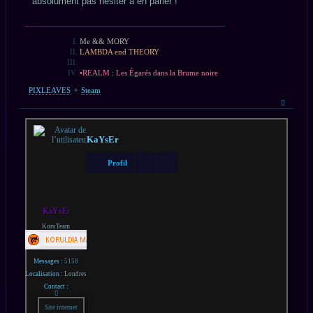
absolument pas hésiter à en parler !
Me && MORY
LAMBDA end THEORY
•REALM : Les Égarés dans la Brume noire
PIXLEAVES
✦
Steam
Haut
KaYsEr
Profil
KaYsEr
KoruTeam
Messages :
5158
Localisation :
Londres
Contact :
Contacter
KaYsEr
Site internet