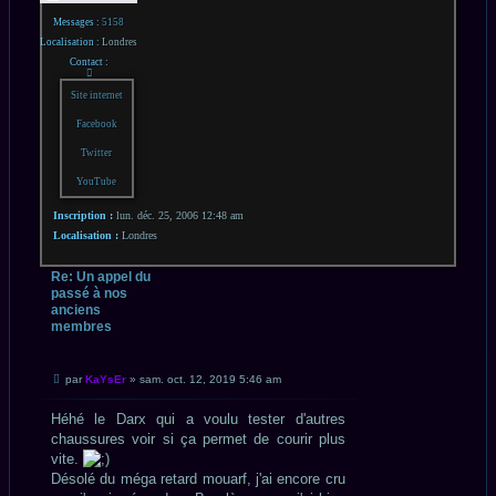
Messages :
5158
Localisation :
Londres
Contact :
Contacter
KaYsEr
Site internet
Facebook
Twitter
YouTube
Inscription :
lun. déc. 25, 2006 12:48 am
Localisation :
Londres
Re: Un appel du
passé à nos
anciens
membres
CITATION
Message
par
KaYsEr
»
sam. oct. 12, 2019 5:46 am
non
lu
Héhé le Darx qui a voulu tester d'autres
chaussures voir si ça permet de courir plus
vite.
Désolé du méga retard mouarf, j'ai encore cru