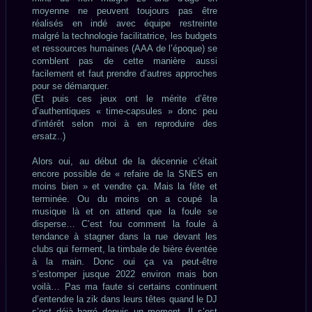
moyenne ne peuvent toujours pas être
réalisés en indé avec équipe restreinte
malgré la technologie facilitatrice, les budgets
et ressources humaines (AAA de l’époque) se
comblent pas de cette manière aussi
facilement et faut prendre d’autres approches
pour se démarquer.
(Et puis ces jeux ont le mérite d’être
d’authentiques « time-capsules » donc peu
d’intérêt selon moi à en reproduire des
ersatz..)
Alors oui, au début de la décennie c’était
encore possible de « refaire de la SNES en
moins bien » et vendre ça. Mais la fête et
terminée. Ou du moins on a coupé la
musique là et on attend que la foule se
disperse… C’est fou comment la foule à
tendance à stagner dans la rue devant les
clubs qui ferment, la timbale de bière éventée
à la main. Donc oui ça va peut-être
s’estomper jusque 2022 environ mais bon
voilà… Pas ma faute si certains continuent
d’entendre la zik dans leurs têtes quand le DJ
s’est déjà barré depuis un moment. Il s’est