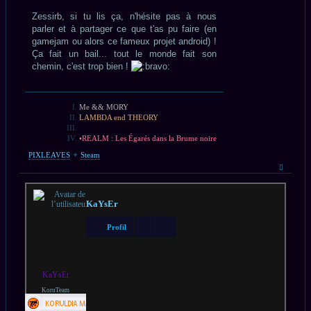
Zessirb, si tu lis ça, n'hésite pas à nous
parler et à partager ce que t'as pu faire (en
gamejam ou alors ce fameux projet android) !
Ça fait un bail... tout le monde fait son
chemin, c'est trop bien !
Me && MORY
LAMBDA end THEORY
•REALM : Les Égarés dans la Brume noire
PIXLEAVES
✦
Steam
Haut
KaYsEr
Profil
KaYsEr
KoruTeam