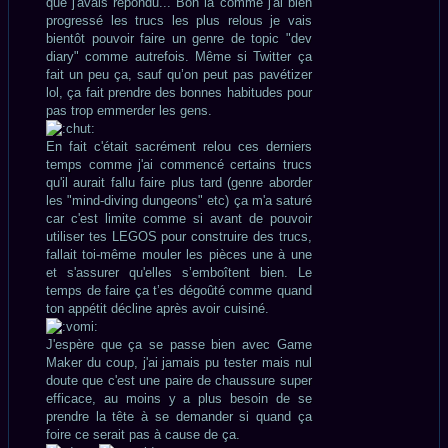
que j'avais répondu... Bon là comme j'ai bien
progressé les trucs les plus relous je vais
bientôt pouvoir faire un genre de topic "dev
diary" comme autrefois. Même si Twitter ça
fait un peu ça, sauf qu’on peut pas pavétizer
lol, ça fait prendre des bonnes habitudes pour
pas trop emmerder les gens.
En fait c'était sacrément relou ces derniers
temps comme j'ai commencé certains trucs
qu'il aurait fallu faire plus tard (genre aborder
les "mind-diving dungeons" etc) ça m'a saturé
car c'est limite comme si avant de pouvoir
utiliser tes LEGOS pour construire des trucs,
fallait toi-même mouler les pièces une à une
et s'assurer qu'elles s’emboîtent bien. Le
temps de faire ça t’es dégoûté comme quand
ton appétit décline après avoir cuisiné.
J'espère que ça se passe bien avec Game
Maker du coup, j'ai jamais pu tester mais nul
doute que c'est une paire de chaussure super
efficace, au moins y a plus besoin de se
prendre la tête à se demander si quand ça
foire ce serait pas à cause de ça.