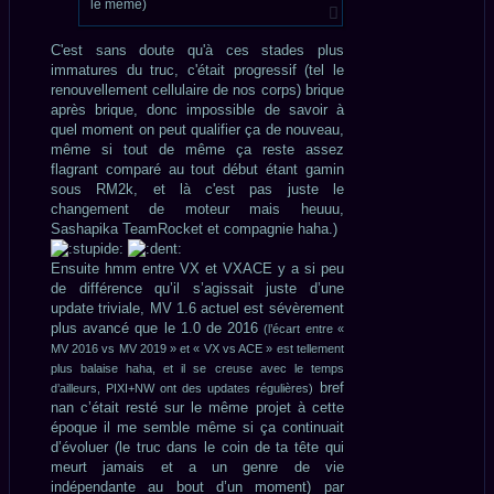
le même)
C'est sans doute qu'à ces stades plus
immatures du truc, c'était progressif (tel le
renouvellement cellulaire de nos corps) brique
après brique, donc impossible de savoir à
quel moment on peut qualifier ça de nouveau,
même si tout de même ça reste assez
flagrant comparé au tout début étant gamin
sous RM2k, et là c'est pas juste le
changement de moteur mais heuuu,
Sashapika TeamRocket et compagnie haha.)
Ensuite hmm entre VX et VXACE y a si peu
de différence qu’il s’agissait juste d’une
update triviale, MV 1.6 actuel est sévèrement
plus avancé que le 1.0 de 2016
(l’écart entre «
MV 2016 vs MV 2019 » et « VX vs ACE » est tellement
plus balaise haha, et il se creuse avec le temps
bref
d’ailleurs, PIXI+NW ont des updates régulières)
nan c’était resté sur le même projet à cette
époque il me semble même si ça continuait
d’évoluer (le truc dans le coin de ta tête qui
meurt jamais et a un genre de vie
indépendante au bout d’un moment) par