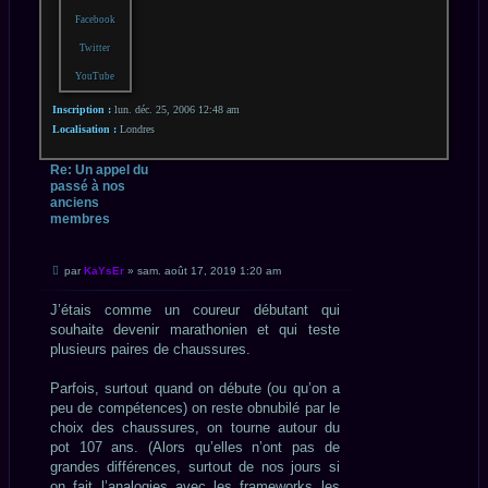
Facebook
Twitter
YouTube
Inscription :
lun. déc. 25, 2006 12:48 am
Localisation :
Londres
Re: Un appel du
passé à nos
anciens
membres
CITATION
Message
par
KaYsEr
»
sam. août 17, 2019 1:20 am
non
lu
J’étais comme un coureur débutant qui
souhaite devenir marathonien et qui teste
plusieurs paires de chaussures.
Parfois, surtout quand on débute (ou qu’on a
peu de compétences) on reste obnubilé par le
choix des chaussures, on tourne autour du
pot 107 ans. (Alors qu’elles n’ont pas de
grandes différences, surtout de nos jours si
on fait l’analogies avec les frameworks les