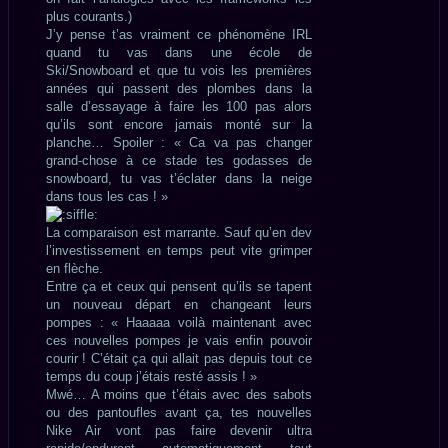
plus courants.)
J’y pense t’as vraiment ce phénomène IRL
quand tu vas dans une école de
Ski/Snowboard et que tu vois les premières
années qui passent des plombes dans la
salle d’essayage à faire les 100 pas alors
qu’ils sont encore jamais monté sur la
planche… Spoiler : « Ca va pas changer
grand-chose à ce stade tes godasses de
snowboard, tu vas t’éclater dans la neige
dans tous les cas ! »
La comparaison est marrante. Sauf qu’en dev
l’investissement en temps peut vite grimper
en flèche.
Entre ça et ceux qui pensent qu’ils se tapent
un nouveau départ en changeant leurs
pompes : « Haaaaa voilà maintenant avec
ces nouvelles pompes je vais enfin pouvoir
courir ! C’était ça qui allait pas depuis tout ce
temps du coup j’étais resté assis ! »
Mwé… A moins que t’étais avec des sabots
ou des pantoufles avant ça, tes nouvelles
Nike Air vont pas faire devenir ultra