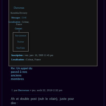
Darxenas
Koruldia Divinity
Messages :
5146
Localisation :
Colmar,
France
Contact :
Contacter
Darxenas
Site internet
Twitter
YouTube
Inscription :
ven. janv. 16, 2009 11:45 pm
Localisation :
Colmar, France
Re: Un appel du
passé à nos
anciens
membres
CITATION
Message
par
Darxenas
»
jeu. août 22, 2019 2:32 pm
non
lu
Ah et double post (ouh le vilain), juste pour
dire :