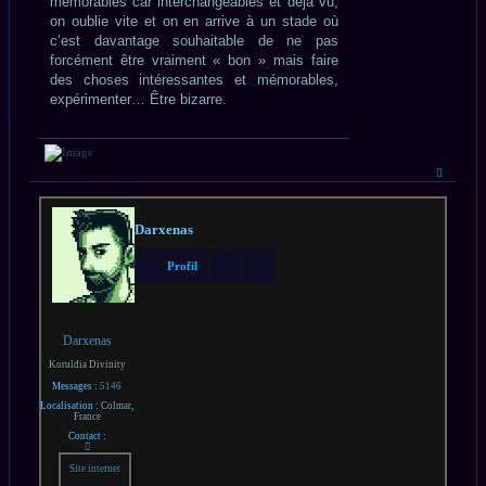
mémorables car interchangeables et déjà vu,
on oublie vite et on en arrive à un stade où
c’est davantage souhaitable de ne pas
forcément être vraiment « bon » mais faire
des choses intéressantes et mémorables,
expérimenter… Être bizarre.
Haut
Darxenas
Profil
Darxenas
Koruldia Divinity
Messages :
5146
Localisation :
Colmar,
France
Contact :
Contacter
Darxenas
Site internet