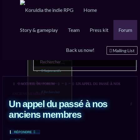
Home
Story & gameplay
Team
Press kit
Forum
Raccourcis
FAQ
Inscription
Connexion
Back us now!
Messages non lus
Mailing List
Sujets sans réponse
Sujets actifs
ACCUEIL DU FORUM
UN APPEL DU PASSÉ À NOS
Rechercher
ANCIENS MEMBRES
Un appel du passé à nos
Rech
anciens membres
RÉPONDRE