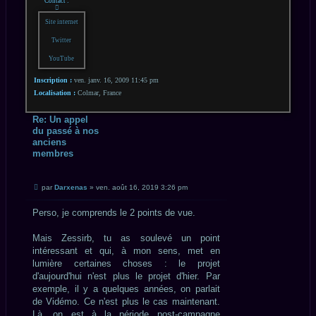
Contact :
Contacter
Darxenas
Site internet
Twitter
YouTube
Inscription :
ven. janv. 16, 2009 11:45 pm
Localisation :
Colmar, France
Re: Un appel
du passé à nos
anciens
membres
CITATION
Message
par
Darxenas
»
ven. août 16, 2019 3:26 pm
non
lu
Perso, je comprends le 2 points de vue.
Mais Zessirb, tu as soulevé un point
intéressant et qui, à mon sens, met en
lumière certaines choses : le projet
d'aujourd'hui n'est plus le projet d'hier. Par
exemple, il y a quelques années, on parlait
de Vidémo. Ce n'est plus le cas maintenant.
Là, on est à la période post-campagne