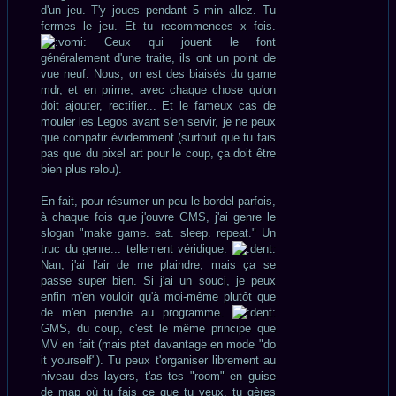
d'un jeu. T'y joues pendant 5 min allez. Tu
fermes le jeu. Et tu recommences x fois.
Ceux qui jouent le font
généralement d'une traite, ils ont un point de
vue neuf. Nous, on est des biaisés du game
mdr, et en prime, avec chaque chose qu'on
doit ajouter, rectifier... Et le fameux cas de
mouler les Legos avant s'en servir, je ne peux
que compatir évidemment (surtout que tu fais
pas que du pixel art pour le coup, ça doit être
bien plus relou).
En fait, pour résumer un peu le bordel parfois,
à chaque fois que j'ouvre GMS, j'ai genre le
slogan "make game. eat. sleep. repeat." Un
truc du genre... tellement véridique.
Nan, j'ai l'air de me plaindre, mais ça se
passe super bien. Si j'ai un souci, je peux
enfin m'en vouloir qu'à moi-même plutôt que
de m'en prendre au programme.
GMS, du coup, c'est le même principe que
MV en fait (mais ptet davantage en mode "do
it yourself"). Tu peux t'organiser librement au
niveau des layers, t'as tes "room" en guise
de map où tu fais ce que tu veux, tu gères