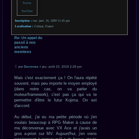
Twitter
YouTube
Inscription :
ven. janv. 16, 2009 11:45 pm
Localisation :
Colmar, France
Re: Un appel du
passé à nos
anciens
membres
CITATION
Message
par
Darxenas
»
jeu. août 22, 2019 2:28 pm
non
lu
Mais c'est exactement ça ! On l'aura répété
souvent, mais peu importe le moyen employé
(dans notre cas, on va parler du
moteur/framework), c'est pas ça qui va te
permettre d'être le futur Kojima. On est
d'accord.
Au début, j'ai eu ma petite période où j'en
voulais beaucoup à RPG Maker à cause de
ma déconvenue avec VX Ace et j'avais un
gros a-priori sur MV. Aujourd'hui, j'en viens