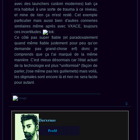
avec des launchers custom modernes) bah ça
m'a habitué à une sorte de trauma à ce niveau,
et mine de rien ça m'est resté. Cet exemple
particulier mais aussi bien d'autres conneries
similaires même après avec VXACE, toujours
ces incertitudes.
Ce côté pas super fiable (et paradoxalement
quand même fiable justement pour peu qu’on
demande pas grand-chose erf) donc je
comprends que ça t’ai marqué de la même
manière. C'est mieux désormais car l'état actuel
de la technologie est plus *uniformisé* (façon de
parler, j'ose même pas les guillemets) mais voilà,
les stigmates sont encore là et rien ne sera facile
pour autant.
Haut
Darxenas
Profil