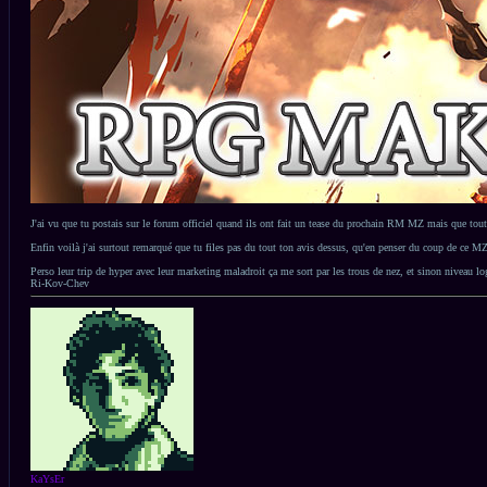
J'ai vu que tu postais sur le forum officiel quand ils ont fait un tease du prochain RM MZ mais que tout é
Enfin voilà j'ai surtout remarqué que tu files pas du tout ton avis dessus, qu'en penser du coup de ce MZ
Perso leur trip de hyper avec leur marketing maladroit ça me sort par les trous de nez, et sinon niveau 
Ri-Kov-Chev
Haut
KaYsEr