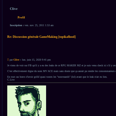
Clive
Profil
Inscription :
ven. nov. 25, 2011 1:53 am
Re: Discussion générale GameMaking [topikaflood]
Citation
Citation
Message
par
Clive
»
lun. juin 15, 2020 9:41 pm
non
lu
Je viens de voir sur FB qu'il y a eu des leaks de ce RPG MAKER MZ et je suis venu check ici s'il y ava
C'est effectivement digne du nom MV ACE mais sans doute que ça aurait pu rendre les consommateurs co
En tout cas bravo d'avoir grillé quasi toutes les "nouveautés" (lol) avant que le leak n'ait eu lieu.
C.Live
Haut