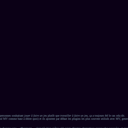
s personnes souhaitant
jouer à faire un jeu
plutôt que
travailler à faire un jeu
, ça a toujours été le cas cela dit.
é MV comme base à éditer quoi) et ils ajoutent par défaut les plugins les plus souvent utilisés avec MV, genr