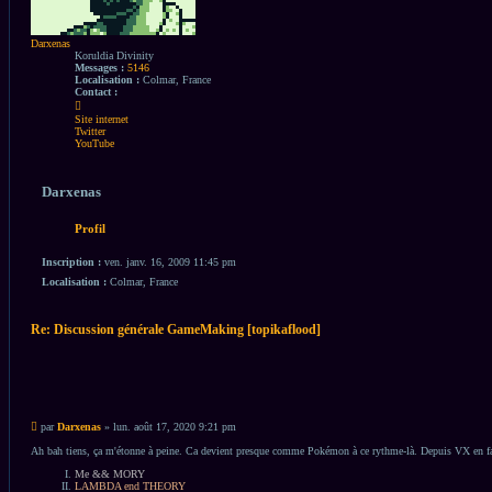
Darxenas
Koruldia Divinity
Messages :
5146
Localisation :
Colmar, France
Contact :
Contacter
Darxenas
Site internet
Twitter
YouTube
Darxenas
Profil
Inscription :
ven. janv. 16, 2009 11:45 pm
Localisation :
Colmar, France
Re: Discussion générale GameMaking [topikaflood]
Citation
Citation
Message
par
Darxenas
»
lun. août 17, 2020 9:21 pm
non
lu
Ah bah tiens, ça m'étonne à peine. Ca devient presque comme Pokémon à ce rythme-là. Depuis VX en fait,
Me && MORY
LAMBDA end THEORY