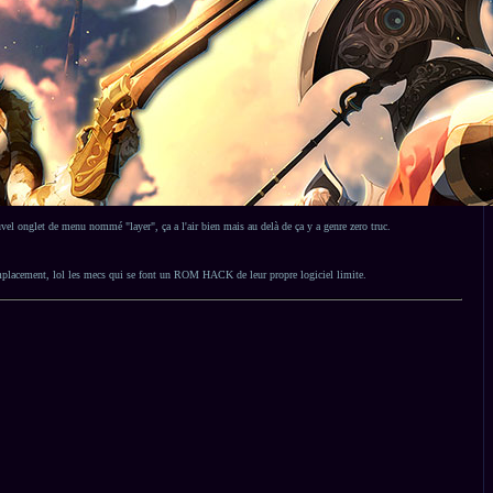
uvel onglet de menu nommé "layer", ça a l'air bien mais au delà de ça y a genre zero truc.
 remplacement, lol les mecs qui se font un ROM HACK de leur propre logiciel limite.