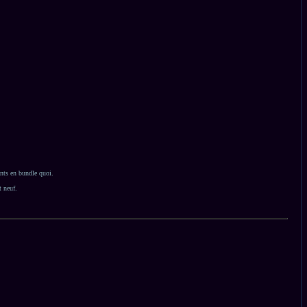
nts en bundle quoi.
 neuf.