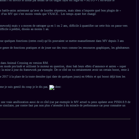
amais t’es novice le mode par défaut de cet onglet layer est réglé en « AUTO » c’est-à-dire le
 des battle-anim autrement qu’avec de lourdes séquences, mais idem n’importe quel bon plugin de «
pement d’un MV qui s’est moins vendu que VXACE.. Les temps ayant fort changé.
ork) mais y a moyen de rattraper ça en 1 ou 2 ans, difficile à quantifier car cette fois on passe vers
ifficile à prédire, disons au moins 1 an.
és pour quelques fonctions (certes cool) qu’ils pouvaient se mettre manuellement dans MV depuis 3 ans
ce genre de fonctions pratiques et de jouer sur des trucs comme les ressources graphiques, les générateurs
llage dans Animal Crossing en version RM.
f en mode pro/indé et utilisent le moteur en question, donc bah leurs effets d’annonce et autres « super
ec la mise à jour du framework par exemple. De ce côté on va certainement avoir un certain boost, reste à
017 à la place de la toute dernière (qui date de quelques jours) en 64bits et qui boost déjà bien les
me je suis gentil du coup je le dis pas.
e une vraie amélioration aussi de ce côté (car par exemple le MV actuel tu peux updater avec PIXI4.8.9 de
être similaire, par contre faut pas non plus s’attendre à du miracle de performance car pour connaitre un