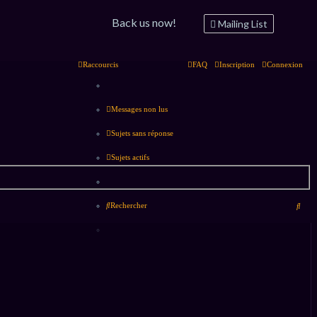
Back us now!
Mailing List
Raccourcis
FAQ
Inscription
Connexion
Messages non lus
Sujets sans réponse
Sujets actifs
Rech
Rechercher