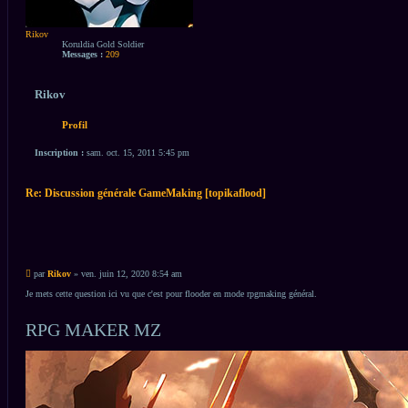
Rikov
Koruldia Gold Soldier
Messages :
209
Rikov
Profil
Inscription :
sam. oct. 15, 2011 5:45 pm
Re: Discussion générale GameMaking [topikaflood]
Citation
Citation
Message
par
Rikov
»
ven. juin 12, 2020 8:54 am
non
lu
Je mets cette question ici vu que c'est pour flooder en mode rpgmaking général.
RPG MAKER MZ