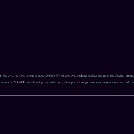
it des avis, les mecs tentent de nous revendre MV en gros avec quelques updates dedans et des plugins importa
nfus avec VX ACE donc ils ont pris un autre nom, d'une pierre 2 coups comme ça les gens crois que c'est tout