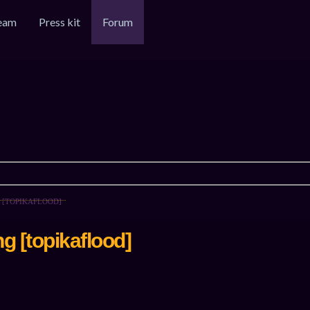
eam
Press kit
Forum
 [TOPIKAFLOOD]
 [topikaflood]