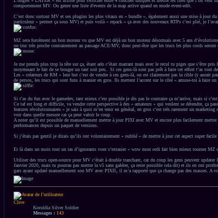
L’onglet « LAYER » est utilisé pour switcher entre 4 couches uniques et mettre les tiles que l’on veut sur
comportement MV. Ou genre une liste d'events de la map active quand en mode event-edit.
C’est donc surtout MV et ses plugins les plus vitaux en « bundle », également aussi une mise à jour du 
particuleur » permet ça sous MV) et puis voilà « repack » ça avec des nouveaux RTPs c’est plié, je l’av
MZ sera forcément un bon moteur vu que MV est déjà un bon moteur désormais avec 5 ans d’évolutions sous
un truc très proche contrairement au passage ACE/MV, donc peut-être que les trucs les plus cools seront co
Je me prends plus trop la tête sur ça, étant ado c’était marrant mais avec le recul tu piges que s’être pr
moyennant le fait de se bouger un tant soit peu.. Si ces gens-là sont pas prêt à faire cet effort t’as tout 
Les « créateurs de RM » leur but c’est de vendre à ces gens-là, on est clairement pas la cible (y aurait p
de persos, les trucs qui sont funs à manier en gros. Ils mettent l’accent sur le côté « amuse-toi à fair
Si t’as du fun avec le gamedev, tant mieux c’est possible je dis pas le contraire ça m’arrive, mais si c’es
Ce taf est long et difficile, va vendre cette perspective à des « amateurs » qui veulent se détendre, ça pa
features révolutionnaires » je sais à quoi m’en tenir en général, en gros c’est très rarement un marketin
voir dans quelle mesure car ça peut valoir le coup.
A noter qu’il est possible de manuellement mettre à jour PIXI avec MV et encore plus facilement mettre à 
performances depuis un paquet de versions.
Si j’étais pas gentil je dirais qu’ils ont volontairement « oublié » de mettre à jour cet aspect super 
Et là dans un mois tout un tas d’ignorants vont s’extasier « wow mon ordi fait bien mieux tourner MZ qu
Utiliser des trucs open-source pour MV c’était à double tranchant, car du coup les gens peuvent updater 
Janvier 2020, mais tu pourras pas mettre la v5 sans galérer, ça reste possible cela dit) et ils en ont profi
gars ayant updaté manuellement son MV avec PIXI5, il m’a rapporté que ça change pas des masses. A vo
Haut
Clive
Koruldia Silver Soldier
Messages :
143