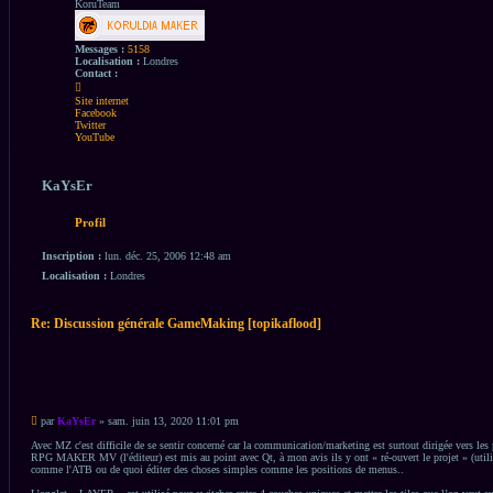
KoruTeam
Messages :
5158
Localisation :
Londres
Contact :
Contacter
KaYsEr
Site internet
Facebook
Twitter
YouTube
KaYsEr
Profil
Inscription :
lun. déc. 25, 2006 12:48 am
Localisation :
Londres
Re: Discussion générale GameMaking [topikaflood]
Citation
Citation
Message
par
KaYsEr
»
sam. juin 13, 2020 11:01 pm
non
lu
Avec MZ c'est difficile de se sentir concerné car la communication/marketing est surtout dirigée vers le
RPG MAKER MV (l'éditeur) est mis au point avec Qt, à mon avis ils y ont « ré-ouvert le projet » (utilis
comme l'ATB ou de quoi éditer des choses simples comme les positions de menus..