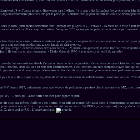
 chacune sans « effacement », c’est très bien même s’il existe d’autres alternatives encore plus poussées, et si j
framework JS et d’autres plugins directement dans l’éditeur (je le sens à des kilomètres le système pour faire
ais déjà nostradamusizé plusieurs fois par le passé qu’ils allaient faire ça pour amortir les coûts de dévelop
 le capot, juste malheureusement tout l’héritage des plugins MV « s'envole » (à cause de la mise à jour framew
nvertis assez vite. Mais ce qui est certain c’est qu’en 2020 ça sera pas au point et va falloir un petit moment d
is la tête n’aura servi à rien, certains immatures qui comptent sur ce genre de trucs pour être motivé seront hyp
de suite pigé que leurs productions ça sera jamais du chef d’œuvre.
as de quoi remplir les tiroirs caisses avec nous autres « RM-nerds » uniquement) et donc leur but c’est d’ajouter 
e un jeu », ils sont sur un positionnement « Mario Maker du RPG » plus que sur un outil de gamedev.
t juste du fun sans arrêt nan désolé t’es pas en train de faire un jeu-vidéo, t’es en train de jouer à faire ton vi
sserait juste pas, donc oui ça a du sens leur positionnement, c’est juste pas toujours compatible avec ceux qui ta
g dirigé vers moi et du coup ce qui m’intéresse le plus c’est de voir comment ça se passe niveau performances av
jour NWJS (le « player » du jeu), donc ils n’ont aucune excuse de volontairement laisser une version 32bits de 2
facile de MV depuis 2017, uniquement pour que le boost de performance paraisse plus important avec MZ, mais com
e MV ! » alors qu’il aurait suffi d’un rien pour gagner en perf.
les dit trucs eux-mêmes. Après ça a ses limites, c’est relié au moteur RM aussi donc là heureusement ça annonc
té pour updater avec un 'truc JS' plus récent, on sait pas encore si c’est PIXI5 (je paris que oui) mais ça devrait 
ir. Ça reste cool ce RM.. L’année prochaine.