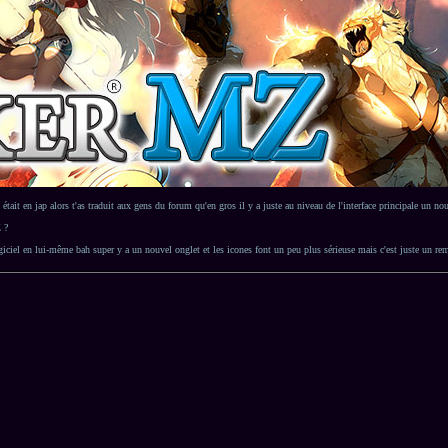
tait en jap alors t'as traduit aux gens du forum qu'en gros il y a juste au niveau de l'interface principale un no
 ?
logiciel en lui-même bah super y a un nouvel onglet et les icones font un peu plus sérieuse mais c'est juste un