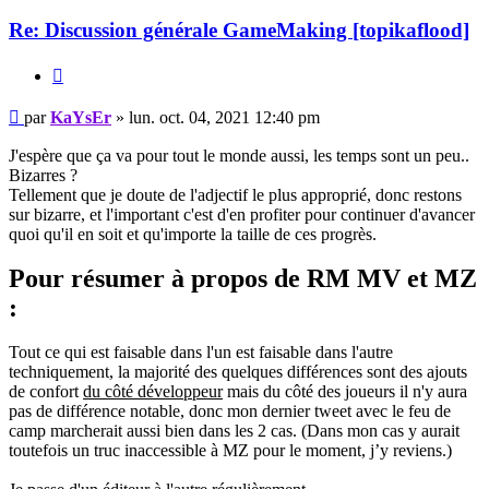
Re: Discussion générale GameMaking [topikaflood]
Citation
Message
par
KaYsEr
»
lun. oct. 04, 2021 12:40 pm
non
lu
J'espère que ça va pour tout le monde aussi, les temps sont un peu..
Bizarres ?
Tellement que je doute de l'adjectif le plus approprié, donc restons
sur bizarre, et l'important c'est d'en profiter pour continuer d'avancer
quoi qu'il en soit et qu'importe la taille de ces progrès.
Pour résumer à propos de RM MV et MZ
:
Tout ce qui est faisable dans l'un est faisable dans l'autre
techniquement, la majorité des quelques différences sont des ajouts
de confort
du côté développeur
mais du côté des joueurs il n'y aura
pas de différence notable, donc mon dernier tweet avec le feu de
camp marcherait aussi bien dans les 2 cas. (Dans mon cas y aurait
toutefois un truc inaccessible à MZ pour le moment, j’y reviens.)