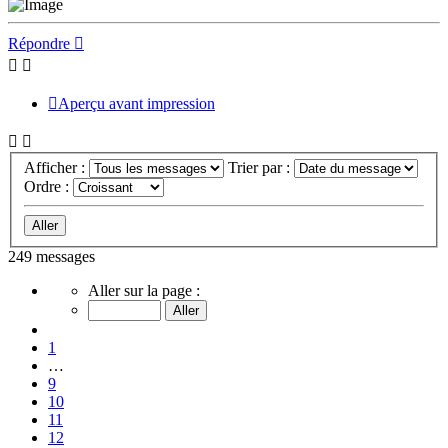
Haut
Répondre
Aperçu avant impression
Afficher :
Trier par :
Ordre :
249 messages
Page
Aller sur la page :
13
sur
Précédent
13
1
…
9
10
11
12