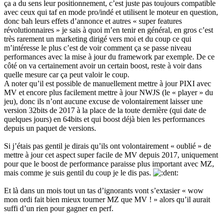
ça a du sens leur positionnement, c’est juste pas toujours compatible
avec ceux qui taf en mode pro/indé et utilisent le moteur en question,
donc bah leurs effets d’annonce et autres « super features
révolutionnaires » je sais à quoi m’en tenir en général, en gros c’est
très rarement un marketing dirigé vers moi et du coup ce qui
m’intéresse le plus c’est de voir comment ça se passe niveau
performances avec la mise à jour du framework par exemple. De ce
côté on va certainement avoir un certain boost, reste à voir dans
quelle mesure car ça peut valoir le coup.
A noter qu’il est possible de manuellement mettre à jour PIXI avec
MV et encore plus facilement mettre à jour NWJS (le « player » du
jeu), donc ils n’ont aucune excuse de volontairement laisser une
version 32bits de 2017 à la place de la toute dernière (qui date de
quelques jours) en 64bits et qui boost déjà bien les performances
depuis un paquet de versions.
Si j’étais pas gentil je dirais qu’ils ont volontairement « oublié » de
mettre à jour cet aspect super facile de MV depuis 2017, uniquement
pour que le boost de performance paraisse plus important avec MZ,
mais comme je suis gentil du coup je le dis pas.
Et là dans un mois tout un tas d’ignorants vont s’extasier « wow
mon ordi fait bien mieux tourner MZ que MV ! » alors qu’il aurait
suffi d’un rien pour gagner en perf.