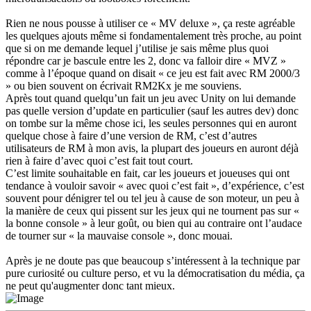
Rien ne nous pousse à utiliser ce « MV deluxe », ça reste agréable
les quelques ajouts même si fondamentalement très proche, au point
que si on me demande lequel j’utilise je sais même plus quoi
répondre car je bascule entre les 2, donc va falloir dire « MVZ »
comme à l’époque quand on disait « ce jeu est fait avec RM 2000/3
» ou bien souvent on écrivait RM2Kx je me souviens.
Après tout quand quelqu’un fait un jeu avec Unity on lui demande
pas quelle version d’update en particulier (sauf les autres dev) donc
on tombe sur la même chose ici, les seules personnes qui en auront
quelque chose à faire d’une version de RM, c’est d’autres
utilisateurs de RM à mon avis, la plupart des joueurs en auront déjà
rien à faire d’avec quoi c’est fait tout court.
C’est limite souhaitable en fait, car les joueurs et joueuses qui ont
tendance à vouloir savoir « avec quoi c’est fait », d’expérience, c’est
souvent pour dénigrer tel ou tel jeu à cause de son moteur, un peu à
la manière de ceux qui pissent sur les jeux qui ne tournent pas sur «
la bonne console » à leur goût, ou bien qui au contraire ont l’audace
de tourner sur « la mauvaise console », donc mouai.
Après je ne doute pas que beaucoup s’intéressent à la technique par
pure curiosité ou culture perso, et vu la démocratisation du média, ça
ne peut qu'augmenter donc tant mieux.
Haut