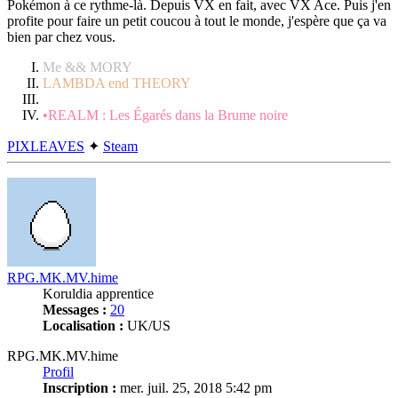
Pokémon à ce rythme-là. Depuis VX en fait, avec VX Ace. Puis j'en
profite pour faire un petit coucou à tout le monde, j'espère que ça va
bien par chez vous.
Me && MORY
LAMBDA end THEORY
•REALM : Les Égarés dans la Brume noire
PIXLEAVES
✦
Steam
Haut
RPG.MK.MV.hime
Koruldia apprentice
Messages :
20
Localisation :
UK/US
RPG.MK.MV.hime
Profil
Inscription :
mer. juil. 25, 2018 5:42 pm