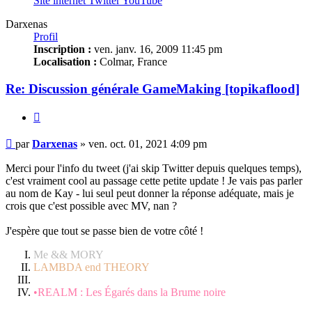
Site internet
Twitter
YouTube
Darxenas
Profil
Inscription :
ven. janv. 16, 2009 11:45 pm
Localisation :
Colmar, France
Re: Discussion générale GameMaking [topikaflood]
Citation
Message
par
Darxenas
»
ven. oct. 01, 2021 4:09 pm
non
lu
Merci pour l'info du tweet (j'ai skip Twitter depuis quelques temps),
c'est vraiment cool au passage cette petite update ! Je vais pas parler
au nom de Kay - lui seul peut donner la réponse adéquate, mais je
crois que c'est possible avec MV, nan ?
J'espère que tout se passe bien de votre côté !
Me && MORY
LAMBDA end THEORY
•REALM : Les Égarés dans la Brume noire