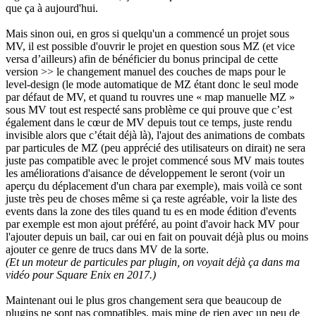
que ça à aujourd'hui.
Mais sinon oui, en gros si quelqu'un a commencé un projet sous
MV, il est possible d'ouvrir le projet en question sous MZ (et vice
versa d’ailleurs) afin de bénéficier du bonus principal de cette
version >> le changement manuel des couches de maps pour le
level-design (le mode automatique de MZ étant donc le seul mode
par défaut de MV, et quand tu rouvres une « map manuelle MZ »
sous MV tout est respecté sans problème ce qui prouve que c’est
également dans le cœur de MV depuis tout ce temps, juste rendu
invisible alors que c’était déjà là), l'ajout des animations de combats
par particules de MZ (peu apprécié des utilisateurs on dirait) ne sera
juste pas compatible avec le projet commencé sous MV mais toutes
les améliorations d'aisance de développement le seront (voir un
aperçu du déplacement d'un chara par exemple), mais voilà ce sont
juste très peu de choses même si ça reste agréable, voir la liste des
events dans la zone des tiles quand tu es en mode édition d'events
par exemple est mon ajout préféré, au point d'avoir hack MV pour
l'ajouter depuis un bail, car oui en fait on pouvait déjà plus ou moins
ajouter ce genre de trucs dans MV de la sorte.
(Et un moteur de particules par plugin, on voyait déjà ça dans ma
vidéo pour Square Enix en 2017.)
Maintenant oui le plus gros changement sera que beaucoup de
plugins ne sont pas compatibles, mais mine de rien avec un peu de