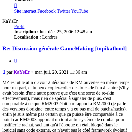
Contacter
KaYsEr
Site internet
Facebook
Twitter
YouTube
KaYsEr
Profil
Inscription :
lun. déc. 25, 2006 12:48 am
Localisation :
Londres
Re: Discussion générale GameMaking [topikaflood]
Citation
Message
par
KaYsEr
»
mar. juil. 20, 2021 11:36 am
non
lu
MZ est utile afin d'avoir 2 itérations de RM ouvertes en même temps
pour ma part, et tu peux copier-coller des trucs de l'un à l'autre (s'il y
avait besoin d'une autre preuve que c'est une sorte de re-skin
effectivement), mais rien de spécial à signaler de plus, c'est
comparable à ce que RM2003 était par rapport à RM2000 (je parle
des versions d'origine, entre temps y a eu pas mal de patchs/hacks),
enfin je suis même pas certain que ça puisse être comparable à ce
point car RM2003 apportait un tout autre système de combat pour
justifier le rachat, sachant qu'à l'époque on était bloqué dans le
logiciel sans code externe, ça n'avait pas le côté framework évolutif