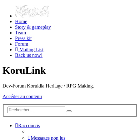
Home
Story & gameplay
Team
Press kit
Forum
Mailing List
Back us now!
KoruLink
Dev-Forum Koruldia Heritage / RPG Making.
Accéder au contenu
Raccourcis
Messages non lus