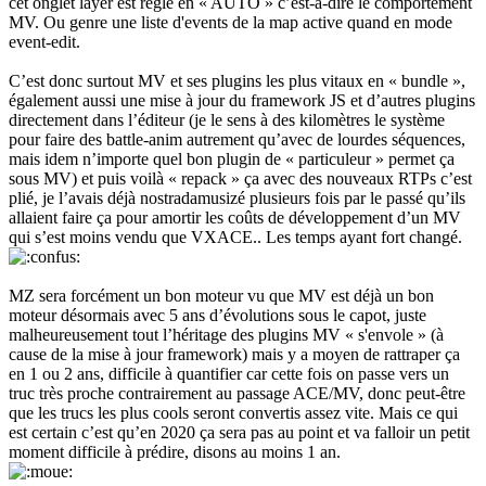
cet onglet layer est réglé en « AUTO » c’est-à-dire le comportement
MV. Ou genre une liste d'events de la map active quand en mode
event-edit.
C’est donc surtout MV et ses plugins les plus vitaux en « bundle »,
également aussi une mise à jour du framework JS et d’autres plugins
directement dans l’éditeur (je le sens à des kilomètres le système
pour faire des battle-anim autrement qu’avec de lourdes séquences,
mais idem n’importe quel bon plugin de « particuleur » permet ça
sous MV) et puis voilà « repack » ça avec des nouveaux RTPs c’est
plié, je l’avais déjà nostradamusizé plusieurs fois par le passé qu’ils
allaient faire ça pour amortir les coûts de développement d’un MV
qui s’est moins vendu que VXACE.. Les temps ayant fort changé.
MZ sera forcément un bon moteur vu que MV est déjà un bon
moteur désormais avec 5 ans d’évolutions sous le capot, juste
malheureusement tout l’héritage des plugins MV « s'envole » (à
cause de la mise à jour framework) mais y a moyen de rattraper ça
en 1 ou 2 ans, difficile à quantifier car cette fois on passe vers un
truc très proche contrairement au passage ACE/MV, donc peut-être
que les trucs les plus cools seront convertis assez vite. Mais ce qui
est certain c’est qu’en 2020 ça sera pas au point et va falloir un petit
moment difficile à prédire, disons au moins 1 an.