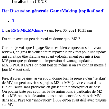
Localisation :
UK/US
Re: Discussion générale GameMaking [topikaflood]
Citation
Message
par
RPG.MK.MV.hime
»
sam. févr. 06, 2021 10:31 pm
non
lu
Du coup avec un peu de recul ça donne quoi MZ ?
Car moi je vois que la page Steam est bien claquée au sol niveau
reviews, en gros ils veulent faire repayer le prix fort pour une update
qui aurait pu être gratuite en ayant volontairement pas mis à jour
MV pour que ça donne une impression davantage updatée.
MAIS POURTANT on peut tout de même si on s'y connait mettre à
jour MV tout seul.
Pire, d'après ce que j'ai vu et qui donne bien la preuve d'un "re skin"
de MV, on peut ouvrir ses projets MZ et MV (et vice versa) dans
l'un ou l'autre sans problème en glissant un fichier-projet de base.
On pourra juste pas avoir les battle-animations à particules de MZ
dans MV, ou les battle-animations en séquence de sprites de MV
dans MZ. Paye ton "innovation" à 80€ qu'on avait déjà avec plugins
sur MV.