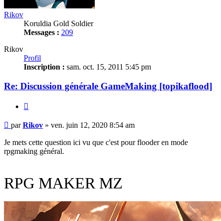
Rikov
Koruldia Gold Soldier
Messages :
209
Rikov
Profil
Inscription :
sam. oct. 15, 2011 5:45 pm
Re: Discussion générale GameMaking [topikaflood]
Citation
Message
par
Rikov
»
ven. juin 12, 2020 8:54 am
non
lu
Je mets cette question ici vu que c'est pour flooder en mode
rpgmaking général.
RPG MAKER MZ