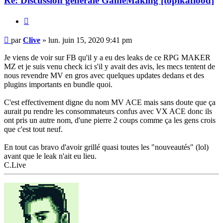
Re: Discussion générale GameMaking [topikaflood]
Citation
Message
par
Clive
»
lun. juin 15, 2020 9:41 pm
non
lu
Je viens de voir sur FB qu'il y a eu des leaks de ce RPG MAKER
MZ et je suis venu check ici s'il y avait des avis, les mecs tentent de
nous revendre MV en gros avec quelques updates dedans et des
plugins importants en bundle quoi.
C'est effectivement digne du nom MV ACE mais sans doute que ça
aurait pu rendre les consommateurs confus avec VX ACE donc ils
ont pris un autre nom, d'une pierre 2 coups comme ça les gens crois
que c'est tout neuf.
En tout cas bravo d'avoir grillé quasi toutes les "nouveautés" (lol)
avant que le leak n'ait eu lieu.
C.Live
Haut