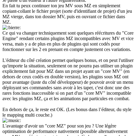
Je passe d'un éditeur à l'autre régulièrement.
En fait tu peux continuer ton jeu MV sous MZ en simplement
copiant-collant le fichier projet (sorte d'identifiant de projet) d'un jeu
MZ vierge, dans ton dossier MV, puis en ouvrant ce fichier dans
MZ.
Ce qui va changer techniquement sont quelques réécritures du "Core
Engine" rendant certains plugins MZ incompatibles avec MV et vice
versa, mais y a de plus en plus de plugins qui sont codés pour
fonctionner sur les 2 en prenant en compte justement ces variations.
L'éditeur du côté création permet quelques bonus, et on peut l'utiliser
qu'importe la situation, seulement on ne pourra pas utiliser un plugin
explicitement fait pour MZ dans un projet ayant un "core MV" (en
dehors de ceux codés en double version), les plugins sous MZ ont
pour avantage (juste du côté développeur) de pouvoir avoir un menu
déployant ses commandes sans avoir à les taper, c'est donc une des
rares fonctions inaccessible si on part d'un "core MV" incompatible
avec les plugins MZ, ça et les animations par particules en combat.
En dehors de ça, le reste est OK. (Les bonus dans l’éditeur, du style
le mapping multi couche.)
L'avantage d'avoir un "core MZ" pour son jeu ? Une légère
optimisation de performance nativement (possible alternativement