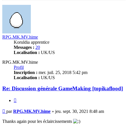
RPG.MK.MV.hime
Koruldia apprentice
Messages :
20
Localisation :
UK/US
RPG.MK.MV.hime
Profil
Inscription :
mer. juil. 25, 2018 5:42 pm
Localisation :
UK/US
Re: Discussion générale GameMaking [topikaflood]
Citation
Message
par
RPG.MK.MV.hime
»
jeu. sept. 30, 2021 8:48 am
non
lu
Thanks again pour les éclaircissements