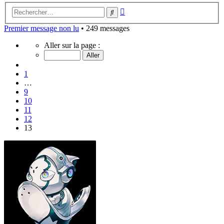
Recherche
Rechercher
avancée
Premier message non lu
• 249 messages
Page
Aller sur la page :
13
sur
Précédent
13
1
…
9
10
11
12
13