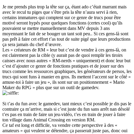
Je me prends plus trop la tête sur ça, étant ado c’était marrant mais
avec le recul tu piges que s’être pris la tête n’aura servi à rien,
certains immatures qui comptent sur ce genre de trucs pour être
motivé seront hypés pour quelques fonctions (certes cool) qu’ils
pouvaient se mettre manuellement dans MV depuis 3 ans
moyennant le fait de se bouger un tant soit peu.. Si ces gens-là sont
pas prêt à faire cet effort t’as tout de suite pigé que leurs productions
ça sera jamais du chef d’œuvre.
Les « créateurs de RM » leur but c’est de vendre à ces gens-là, on
est clairement pas la cible (y aurait pas de quoi remplir les tiroirs
caisses avec nous autres « RM-nerds » uniquement) et donc leur but
c’est d’ajouter ce genre de fonctions pratiques et de jouer sur des
trucs comme les ressources graphiques, les générateurs de persos, les
trucs qui sont funs à manier en gros. Ils mettent l’accent sur le côté «
amuse-toi à faire un jeu », ils sont sur un positionnement « Mario
Maker du RPG » plus que sur un outil de gamedev.
Si t’as du fun avec le gamedev, tant mieux c’est possible je dis pas le
contraire ça m’arrive, mais si c’est juste du fun sans arrêt nan désolé
t’es pas en train de faire un jeu-vidéo, t’es en train de jouer à faire
ton village dans Animal Crossing en version RM.
Ce taf est long et difficile, va vendre cette perspective à des «
amateurs » qui veulent se détendre, ça passerait juste pas, donc oui