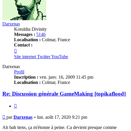
Darxenas
Koruldia Divinity
Messages :
5146
Localisation :
Colmar, France
Contact :
Contacter
Darxenas
Site internet
Twitter
YouTube
Darxenas
Profil
Inscription :
ven. janv. 16, 2009 11:45 pm
Localisation :
Colmar, France
Re: Discussion générale GameMaking [topikaflood]
Citation
Message
par
Darxenas
»
lun. août 17, 2020 9:21 pm
non
lu
Ah bah tiens, ça m'étonne à peine. Ca devient presque comme