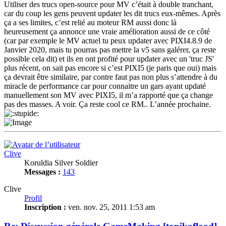
Utiliser des trucs open-source pour MV c’était à double tranchant,
car du coup les gens peuvent updater les dit trucs eux-mêmes. Après
ça a ses limites, c’est relié au moteur RM aussi donc là
heureusement ça annonce une vraie amélioration aussi de ce côté
(car par exemple le MV actuel tu peux updater avec PIXI4.8.9 de
Janvier 2020, mais tu pourras pas mettre la v5 sans galérer, ça reste
possible cela dit) et ils en ont profité pour updater avec un 'truc JS'
plus récent, on sait pas encore si c’est PIXI5 (je paris que oui) mais
ça devrait être similaire, par contre faut pas non plus s’attendre à du
miracle de performance car pour connaitre un gars ayant updaté
manuellement son MV avec PIXI5, il m’a rapporté que ça change
pas des masses. A voir. Ça reste cool ce RM.. L’année prochaine.
Haut
Clive
Koruldia Silver Soldier
Messages :
143
Clive
Profil
Inscription :
ven. nov. 25, 2011 1:53 am