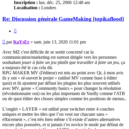
Inscription :
lun. déc. 25, 2006 12:48 am
Localisation :
Londres
Re: Discussion générale GameMaking [topikaflood]
Citation
Message
par
KaYsEr
»
sam. juin 13, 2020 11:01 pm
non
lu
Avec MZ c'est difficile de se sentir concerné car la
communication/marketing est surtout dirigée vers les personnes
souhaitant
jouer à faire un jeu
plutôt que
travailler à faire un jeu
, ça
a toujours été le cas cela dit.
RPG MAKER MV (l'éditeur) est mis au point avec Qt, à mon avis
ils y ont « ré-ouvert le projet » (utilisé MV comme base à éditer
quoi) et ils ajoutent par défaut les plugins les plus souvent utilisés
avec MV, genre « Community basics » pour changer la résolution
(révolutionnaire oui) ou les plus importants de Yanfly comme l'ATB
ou de quoi éditer des choses simples comme les positions de menus..
L’onglet « LAYER » est utilisé pour switcher entre 4 couches
uniques et mettre les tiles que l’on veut sur chacune sans «
effacement », c’est très bien même s’il existe d’autres alternatives
encore plus poussées, et si jamais t’es novice le mode par défaut de