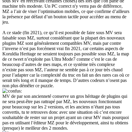
sous MV en réécrivant certaines choses) dès lors que l'on parle de
machine très modeste. Un PC correct n'y verra pas de différence,
MZ a l’air de viser l’optimisation mobiles, ce que confirme d’ailleurs
la présence par défaut d’un bouton tactile pour accéder au menu de
jeu.
A ce stade (fin 2021), ce qu’il est possible de faire sous MV sera
faisable sous MZ, surtout considérant que la plupart des nouveaux
plugins MZ sont généralement compatibles MV, mais par contre
l’inverse n’est pas forcément vrai fin 2021, car certains aspects de
Koruldia Heritage ne seraient toujours pas possible sous MZ, la map
de ce tweet n’exploite pas Ultra Mode7 comme c’est le cas de
beaucoup d’autres de mes maps, et ce système très complexe
n’existe pas sous MZ, l’auteur ne semble pas à ce jour très chaud
pour l’adapter car la complexité du truc en fait un des rares cas où ce
serait très long et il manque de temps. D’autres codeurs n’osent pas
non plus démêler ce puzzle.
MV de par son ancienneté conserve un gros héritage de plugins qui
ne sera peut-être pas rattrapé par MZ, les nouveaux fonctionnant
pour beaucoup sur les 2 versions, et les anciens n’étant pas tous
convertis, tu te retrouves donc avec une situation où c’est encore
souhaitable de rester sur un projet ayant un cœur MV mais pourquoi
pas en utilisant l’éditeur MZ pour le développement, ainsi tu obtiens
(presque) le meilleur des 2 mondes.