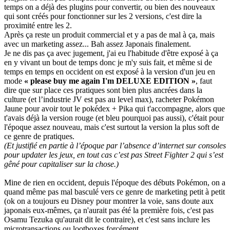
temps on a déjà des plugins pour convertir, ou bien des nouveaux
qui sont créés pour fonctionner sur les 2 versions, c'est dire la
proximité entre les 2.
Après ça reste un produit commercial et y a pas de mal à ça, mais
avec un marketing assez... Bah assez Japonais finalement.
Je ne dis pas ça avec jugement, j'ai eu l'habitude d'être exposé à ça
en y vivant un bout de temps donc je m'y suis fait, et même si de
temps en temps en occident on est exposé à la version d'un jeu en
mode
« please buy me again I'm DELUXE EDITION »
, faut
dire que sur place ces pratiques sont bien plus ancrées dans la
culture (et l’industrie JV est pas au level max), racheter Pokémon
Jaune pour avoir tout le pokédex + Pika qui t'accompagne, alors que
t'avais déjà la version rouge (et bleu pourquoi pas aussi), c'était pour
l'époque assez nouveau, mais c'est surtout la version la plus soft de
ce genre de pratiques.
(Et justifié en partie à l’époque par l’absence d’internet sur consoles
pour updater les jeux, en tout cas c’est pas Street Fighter 2 qui s’est
gêné pour capitaliser sur la chose.)
Mine de rien en occident, depuis l'époque des débuts Pokémon, on a
quand même pas mal basculé vers ce genre de marketing petit à petit
(ok on a toujours eu Disney pour montrer la voie, sans doute aux
japonais eux-mêmes, ça n'aurait pas été la première fois, c'est pas
Osamu Tezuka qu'aurait dit le contraire), et c'est sans inclure les
microtransactions ou lootboxes forcément.