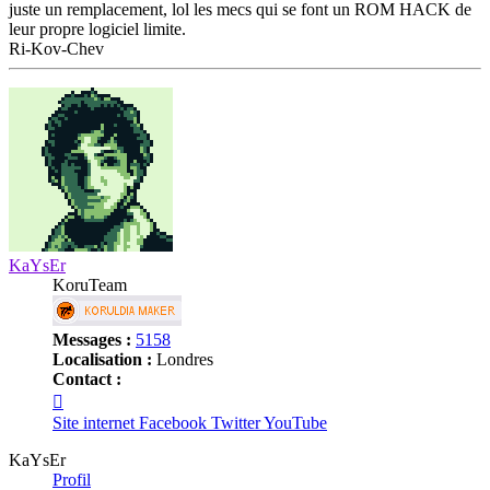
juste un remplacement, lol les mecs qui se font un ROM HACK de
leur propre logiciel limite.
Ri-Kov-Chev
Haut
KaYsEr
KoruTeam
Messages :
5158
Localisation :
Londres
Contact :
Contacter
KaYsEr
Site internet
Facebook
Twitter
YouTube
KaYsEr
Profil