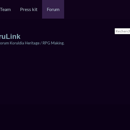
Team
Press kit
Forum
ruLink
orum Koruldia Heritage / RPG Making.