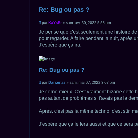
h
h
e
e
Re: Bug ou pas ?
r
r
c
c
C
h
h
M
i
par
KaYsEr
»
sam. avr. 30, 2022 5:58 am
e
e
e
r
a
t
v
s
Je pense que c'est seulement une histoire de m
a
a
s
pour regarder. A faire pendant la nuit, après
t
n
a
c
i
g
J'espère que ça ira.
é
e
o
e
n
n
o
n
l
Re: Bug ou pas ?
u
C
M
i
par
Darxenas
»
sam. mai 07, 2022 3:07 pm
e
t
s
Je cerne mieux. C'est vraiment bizarre cette 
a
s
pas autant de problèmes si t'avais pas la dern
t
a
i
g
e
o
Après, c'est pas la même techno, c'est sûr, ma
n
n
o
n
J'espère que ça le fera aussi et que ce sera 
l
u