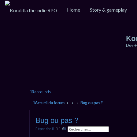
Home
Story & gameplay
Ko
Dev-F
Raccourcis
Accueil du forum
Bug ou pas ?
Bug ou pas ?
R
R
Répondre
e
e
c
c