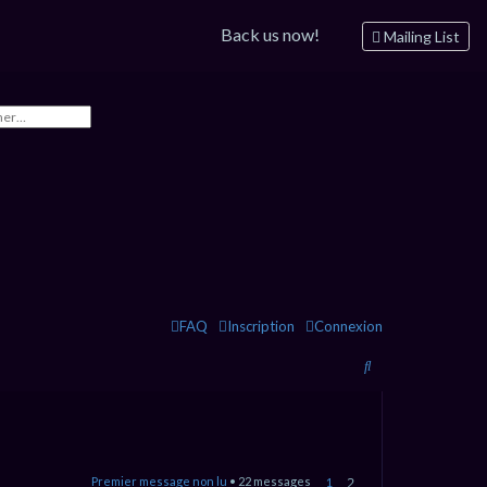
Back us now!
Mailing List
FAQ
Inscription
Connexion
R
e
c
h
2
Premier message non lu
• 22 messages
1