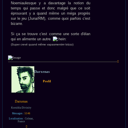
Noemiaulesque y a davantage la notion du
temps qui passe et donc malgré que ce soit
éprouvant y a quand même un méga progrès
sur le jeu (Juna/RM), comme quoi parfois c'est
bizarre.
Si ça se trouve c'est comme une sorte d'élan
qui en alimente un autre.
(Super crevé quand même vapasmentirrr lolzzz)
Haut
Darxenas
Profil
Darxenas
Koruldia Divinity
Messages :
5146
Localisation :
Colmar,
France
Contacter