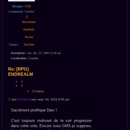
Messages :
5158
Localisation :
Londres
Contacter
KaYsEr
Site internet
Facebook
Twitter
Contact :
YouTube
Inscription :
lun. déc. 25, 2006 12:48 am
Localisation :
Londres
Re: [RPG]
ENDREALM
CITATION
Citation
Message
par
KaYsEr
»
mer. sept. 04, 2024 8:55 pm
non
lu
Sacrément prolifique Darx !
C'est toujours motivant de te voir progresser
dans cette voie. Encore sous GMS je suppose,