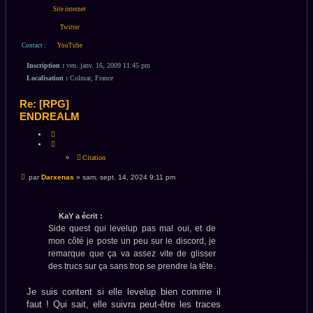
Darxenas
Site internet
Twitter
Contact :
YouTube
Inscription :
ven. janv. 16, 2009 11:45 pm
Localisation :
Colmar, France
Re: [RPG]
ENDREALM
CITATION
Citation
Message
par
Darxenas
»
sam. sept. 14, 2024 9:11 pm
non
lu
KaY a écrit :
Side quest qui levelup pas mal oui, et de
mon côté je poste un peu sur le discord, je
remarque que ça va assez vite de glisser
des trucs sur ça sans trop se prendre la tête.
Je suis content si elle levelup bien comme il
faut ! Qui sait, elle suivra peut-être les traces