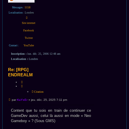
Messages :
5158
Localisation :
Londres
Contacter
KaYsEr
Site internet
Facebook
Twitter
Contact :
YouTube
Inscription :
lun. déc. 25, 2006 12:48 am
Localisation :
Londres
Re: [RPG]
ENDREALM
CITATION
Citation
Message
par
KaYsEr
»
jeu. déc. 25, 2025 7:11 pm
non
lu
Content que tu sois en train de continuer ce
GameDev aussi, celui là aussi en mode « Neo
Gameboy » ? (Sous GMS)