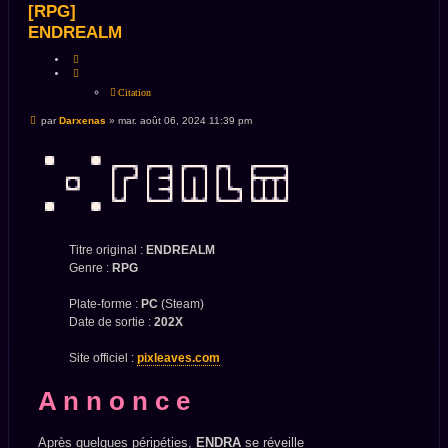
[RPG]
ENDREALM
CITATION
Citation
Message
par
Darxenas
»
mar. août 06, 2024 11:39 pm
non
lu
Titre original :
ENDREALM
Genre :
RPG
Plate-forme :
PC
(Steam)
Date de sortie :
202X
Site officiel :
pixleaves.com
A n n o n c e
Après quelques péripéties,
ENDRA
se réveille