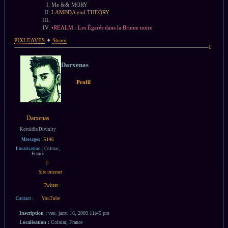
Me && MORY
LAMBDA end THEORY
•REALM : Les Égarés dans la Brume noire
PIXLEAVES
✦
Steam
Haut
Darxenas
Profil
Darxenas
Koruldia Divinity
Messages :
5146
Localisation :
Colmar,
France
Contacter
Darxenas
Site internet
Twitter
Contact :
YouTube
Inscription :
ven. janv. 16, 2009 11:45 pm
Localisation :
Colmar, France