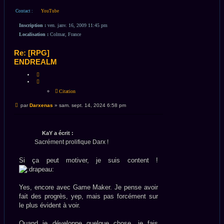
Contact :
YouTube
Inscription :
ven. janv. 16, 2009 11:45 pm
Localisation :
Colmar, France
Re: [RPG]
ENDREALM
CITATION
Citation
Message
par
Darxenas
»
sam. sept. 14, 2024 6:58 pm
non
lu
KaY a écrit :
Sacrément prolifique Darx !
Si ça peut motiver, je suis content !
Yes, encore avec Game Maker. Je pense avoir
fait des progrès, yep, mais pas forcément sur
le plus évident à voir.
Quand je développe quelque chose, je fais