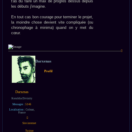
t'as dû faire un max de progrès dessus depuis
les débuts j'imagine.
En tout cas bon courage pour terminer le projet,
la moindre chose devient vite compliquée (ou
chronophage à minima) quand on y met du
cœur.
Haut
Darxenas
Profil
Darxenas
Koruldia Divinity
Messages :
5146
Localisation :
Colmar,
France
Contacter
Darxenas
Site internet
Twitter