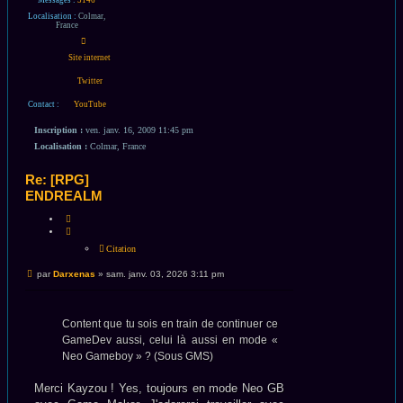
Localisation :
Colmar,
France
Contacter
Darxenas
Site internet
Twitter
Contact :
YouTube
Inscription :
ven. janv. 16, 2009 11:45 pm
Localisation :
Colmar, France
Re: [RPG]
ENDREALM
CITATION
Citation
Message
par
Darxenas
»
sam. janv. 03, 2026 3:11 pm
non
lu
Content que tu sois en train de continuer ce
GameDev aussi, celui là aussi en mode «
Neo Gameboy » ? (Sous GMS)
Merci Kayzou ! Yes, toujours en mode Neo GB