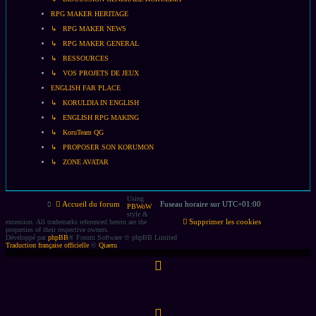
RPG MAKER HERITAGE
↳ RPG MAKER NEWS
↳ RPG MAKER GENERAL
↳ RESSOURCES
↳ VOS PROJETS DE JEUX
ENGLISH FAR PLACE
↳ KORULDIA IN ENGLISH
↳ ENGLISH RPG MAKING
↳ KoruTeam QG
↳ PROPOSER SON KORUMON
↳ ZONE AVATAR
Using
Accueil du forum
Fuseau horaire sur
UTC+01:00
PBWoW
style &
Supprimer les cookies
extension. All trademarks referenced herein are the
properties of their respective owners.
Développé par
phpBB
® Forum Software © phpBB Limited
Traduction française officielle
©
Qiaeru