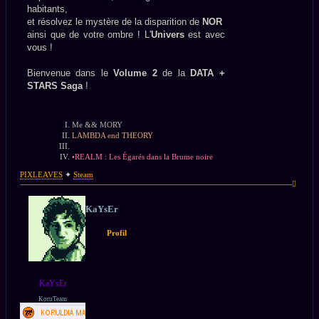
habitants,
et résolvez le mystère de la disparition de
NOR
ainsi que de votre ombre ! L'
Univers
est avec
vous !
Bienvenue dans le
Volume 2
de la
DATA +
STARS Saga
!
Me && MORY
LAMBDA end THEORY
•REALM : Les Égarés dans la Brume noire
PIXLEAVES
✦
Steam
Haut
KaYsEr
Profil
KaYsEr
KoruTeam