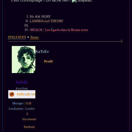
c'est chronophage ! On lâche rien !
Me && MORY
LAMBDA end THEORY
•REALM : Les Égarés dans la Brume noire
PIXLEAVES
✦
Steam
Haut
KaYsEr
Profil
KaYsEr
KoruTeam
Messages :
5158
Localisation :
Londres
Contacter
KaYsEr
Site internet
Facebook