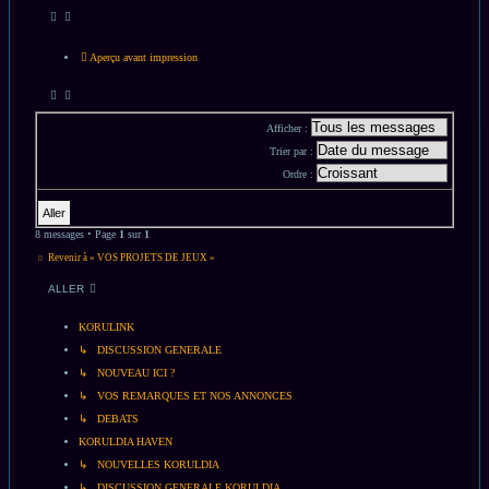
Aperçu avant impression
Afficher :
Trier par :
Ordre :
8 messages • Page
1
sur
1
Revenir à « VOS PROJETS DE JEUX »
ALLER
KORULINK
↳ DISCUSSION GENERALE
↳ NOUVEAU ICI ?
↳ VOS REMARQUES ET NOS ANNONCES
↳ DEBATS
KORULDIA HAVEN
↳ NOUVELLES KORULDIA
↳ DISCUSSION GENERALE KORULDIA