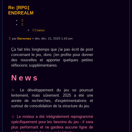
Re: [RPG]
ENDREALM
CITATION
Citation
Message
par
Darxenas
»
dim. déc. 21, 2025 1:43 pm
non
lu
Ça fait très longtemps que j'ai pas écrit de post
concernant le jeu, donc j'en profite pour donner
des nouvelles et apporter quelques petites
réflexions supplémentaires.
N e w s
☆ Le développement du jeu se poursuit
lentement, mais sûrement. 2025 a été une
année de recherches, d'expérimentations et
surtout de consolidation de la structure du jeu.
☆ Le moteur a été intégralement reprogrammé
spécifiquement pour les besoins du jeu - il sera
plus performant et ne gardera aucune ligne de