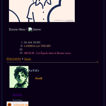
Bonne fêtes !
Me && MORY
LAMBDA end THEORY
•REALM : Les Égarés dans la Brume noire
PIXLEAVES
✦
Steam
Haut
KaYsEr
Profil
KaYsEr
KoruTeam