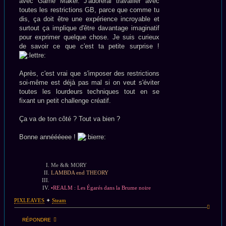
avec Game Maker. J'adorerai travailler avec
toutes les restrictions GB, parce que comme tu
dis, ça doit être une expérience incroyable et
surtout ça implique d'être davantage imaginatif
pour exprimer quelque chose. Je suis curieux
de savoir ce que c'est ta petite surprise !
Après, c'est vrai que s'imposer des restrictions
soi-même est déjà pas mal si on veut s'éviter
toutes les lourdeurs techniques tout en se
fixant un petit challenge créatif.
Ça va de ton côté ? Tout va bien ?
Bonne annéééeee !
Me && MORY
LAMBDA end THEORY
•REALM : Les Égarés dans la Brume noire
PIXLEAVES
✦
Steam
Haut
RÉPONDRE