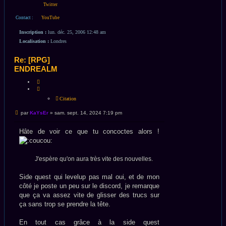
Twitter
Contact :
YouTube
Inscription :
lun. déc. 25, 2006 12:48 am
Localisation :
Londres
Re: [RPG]
ENDREALM
CITATION
Citation
Message
par
KaYsEr
»
sam. sept. 14, 2024 7:19 pm
non
lu
Hâte de voir ce que tu concoctes alors !
J'espère qu'on aura très vite des nouvelles.
Side quest qui levelup pas mal oui, et de mon
côté je poste un peu sur le discord, je remarque
que ça va assez vite de glisser des trucs sur
ça sans trop se prendre la tête.
En tout cas grâce à la side quest