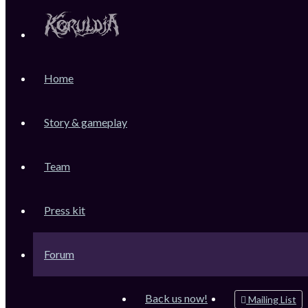
KoruLink
Home
Dev-Forum Koruldia Heritage / RPG Making.
Accéder au contenu
Story & gameplay
Team
Raccourcis
Messages non lus
Press kit
Sujets sans réponse
Sujets actifs
Forum
Rechercher
Connexion
Back us now!
Mailing List
Inscription