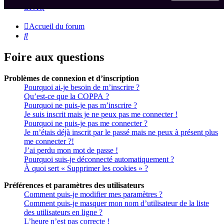
FAQ
Accueil du forum
Rechercher
Foire aux questions
Problèmes de connexion et d’inscription
Pourquoi ai-je besoin de m’inscrire ?
Qu’est-ce que la COPPA ?
Pourquoi ne puis-je pas m’inscrire ?
Je suis inscrit mais je ne peux pas me connecter !
Pourquoi ne puis-je pas me connecter ?
Je m’étais déjà inscrit par le passé mais ne peux à présent plus
me connecter ?!
J’ai perdu mon mot de passe !
Pourquoi suis-je déconnecté automatiquement ?
À quoi sert « Supprimer les cookies » ?
Préférences et paramètres des utilisateurs
Comment puis-je modifier mes paramètres ?
Comment puis-je masquer mon nom d’utilisateur de la liste
des utilisateurs en ligne ?
L’heure n’est pas correcte !