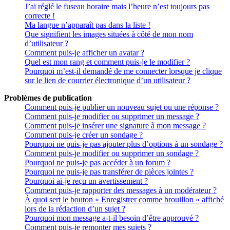
J’ai réglé le fuseau horaire mais l’heure n’est toujours pas
correcte !
Ma langue n’apparaît pas dans la liste !
Que signifient les images situées à côté de mon nom
d’utilisateur ?
Comment puis-je afficher un avatar ?
Quel est mon rang et comment puis-je le modifier ?
Pourquoi m’est-il demandé de me connecter lorsque je clique
sur le lien de courrier électronique d’un utilisateur ?
Problèmes de publication
Comment puis-je publier un nouveau sujet ou une réponse ?
Comment puis-je modifier ou supprimer un message ?
Comment puis-je insérer une signature à mon message ?
Comment puis-je créer un sondage ?
Pourquoi ne puis-je pas ajouter plus d’options à un sondage ?
Comment puis-je modifier ou supprimer un sondage ?
Pourquoi ne puis-je pas accéder à un forum ?
Pourquoi ne puis-je pas transférer de pièces jointes ?
Pourquoi ai-je reçu un avertissement ?
Comment puis-je rapporter des messages à un modérateur ?
À quoi sert le bouton « Enregistrer comme brouillon » affiché
lors de la rédaction d’un sujet ?
Pourquoi mon message a-t-il besoin d’être approuvé ?
Comment puis-je remonter mes sujets ?