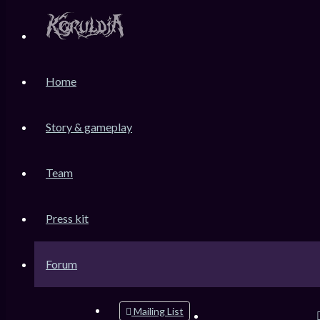
KoruLink
Home
Dev-Forum Koruldia Heritage / RPG Making.
Accéder au contenu
Story & gameplay
Team
Raccourcis
FAQ
Press kit
Messages non lus
Sujets sans réponse
Sujets actifs
Forum
Rechercher
Mailing List
Connexion