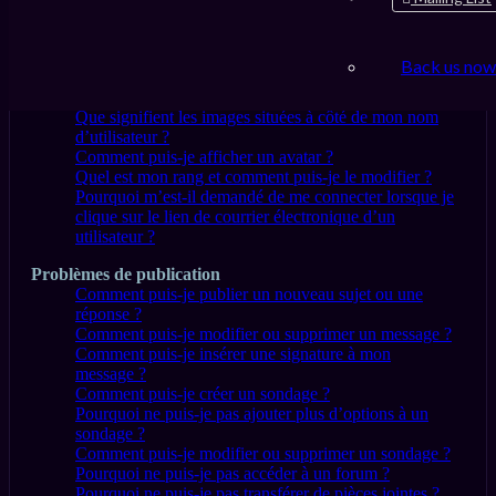
liste des utilisateurs en ligne ?
L’heure n’est pas correcte !
J’ai réglé le fuseau horaire mais l’heure n’est toujours
Back us now
pas correcte !
Ma langue n’apparaît pas dans la liste !
Que signifient les images situées à côté de mon nom
d’utilisateur ?
Comment puis-je afficher un avatar ?
Quel est mon rang et comment puis-je le modifier ?
Pourquoi m’est-il demandé de me connecter lorsque je
clique sur le lien de courrier électronique d’un
utilisateur ?
Problèmes de publication
Comment puis-je publier un nouveau sujet ou une
réponse ?
Comment puis-je modifier ou supprimer un message ?
Comment puis-je insérer une signature à mon
message ?
Comment puis-je créer un sondage ?
Pourquoi ne puis-je pas ajouter plus d’options à un
sondage ?
Comment puis-je modifier ou supprimer un sondage ?
Pourquoi ne puis-je pas accéder à un forum ?
Pourquoi ne puis-je pas transférer de pièces jointes ?