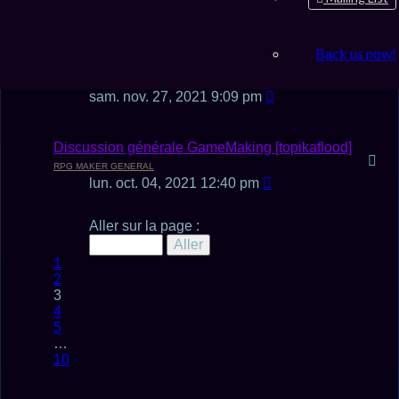
jeu. déc. 23, 2021 8:22 am
Back us now!
ou sont passés les jeux?
DISCUSSION GENERALE
sam. nov. 27, 2021 9:09 pm
Discussion générale GameMaking [topikaflood]
RPG MAKER GENERAL
lun. oct. 04, 2021 12:40 pm
Page
Aller sur la page :
3
sur
Précédent
1
10
2
3
4
5
…
10
Suivant