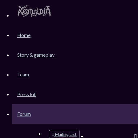
KoruLink
Home
Dev-Forum Koruldia Heritage / RPG Making.
Accéder au contenu
Story & gameplay
Team
Raccourcis
FAQ
Press kit
Messages non lus
Sujets sans réponse
Sujets actifs
Forum
Rechercher
Mailing List
Connexion