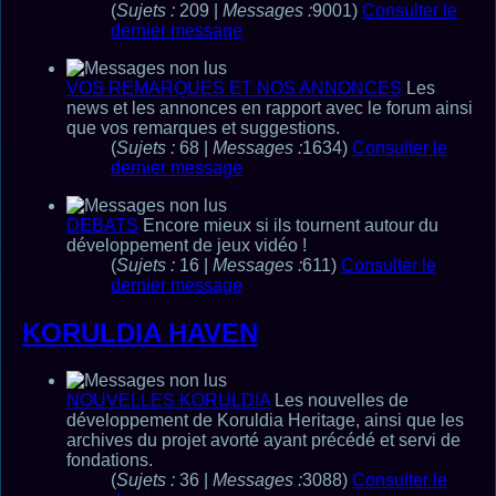
(
Sujets :
209 |
Messages :
9001)
Consulter le
dernier message
VOS REMARQUES ET NOS ANNONCES
Les
news et les annonces en rapport avec le forum ainsi
que vos remarques et suggestions.
(
Sujets :
68 |
Messages :
1634)
Consulter le
dernier message
DEBATS
Encore mieux si ils tournent autour du
développement de jeux vidéo !
(
Sujets :
16 |
Messages :
611)
Consulter le
dernier message
KORULDIA HAVEN
NOUVELLES KORULDIA
Les nouvelles de
développement de Koruldia Heritage, ainsi que les
archives du projet avorté ayant précédé et servi de
fondations.
(
Sujets :
36 |
Messages :
3088)
Consulter le