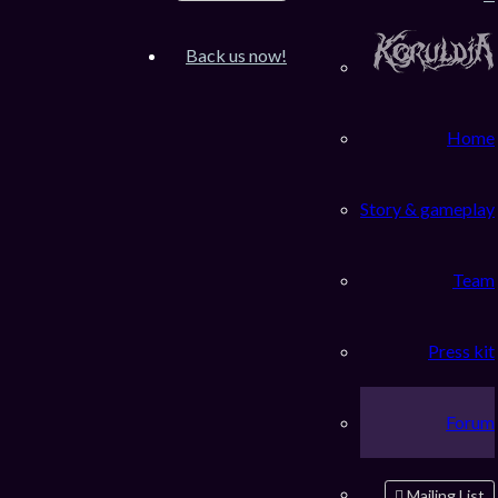
Inscription
FAQ
Back us now!
Accueil du forum
Rechercher
Home
Sujets récents
Story & gameplay
Bug ou pas ?
DISCUSSION GENERALE KORULDIA
Team
sam. mai 07, 2022 3:07 pm
Press kit
[Nintendo Switch] Toricky-S
VOS PROJETS DE JEUX
jeu. déc. 23, 2021 8:23 am
Forum
Présentation Güney + Info Koru
NOUVEAU ICI ?
Mailing List