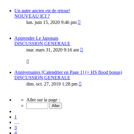
Un autre ancien est de retour!
NOUVEAU ICI ?
lun. juin 15, 2020 9:46 pm
Apprendre Le Japonais
DISCUSSION GENERALE
mar. mars 31, 2020 9:16 am
Anniversaires [Calendrier en Page 1] (+ HS flood bonus)
DISCUSSION GENERALE
dim. oct. 27, 2019 1:28 pm
Page
Aller sur la page :
5
sur
Précédent
10
1
…
3
4