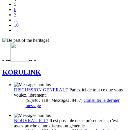
5
6
7
…
10
Suivant
-_-
-
-
-
-_-
KORULINK
DISCUSSION GENERALE
Parlez ici de tout ce que vous
voulez, librement.
(
Sujets :
118 |
Messages :
8457)
Consulter le dernier
message
NOUVEAU ICI ?
Il est possible de se présenter ici, c'est
assez proche d'une discussion générale.