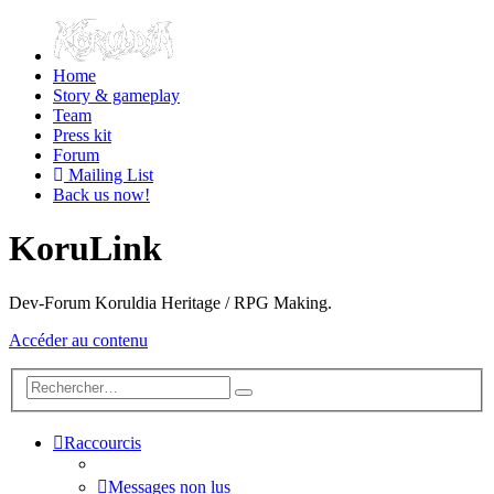
Home
Story & gameplay
Team
Press kit
Forum
Mailing List
Back us now!
KoruLink
Dev-Forum Koruldia Heritage / RPG Making.
Accéder au contenu
Raccourcis
Messages non lus