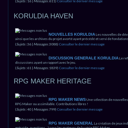
(
Sujets :
16 |
Messages :
611)
Consulter le dernier message
KORULDIA HAVEN
NOUVELLES KORULDIA
Les nouvelles de dév
ainsi que les archives du projet avorté ayant précédé et servi de fondations
(
Sujets :
36 |
Messages :
3088)
Consulter le dernier message
DISCUSSION GENERALE KORULDIA
Le ref
discussions ayant un rapport avec le jeu.
(
Sujets :
61 |
Messages :
1839)
Consulter le dernier message
RPG MAKER HERITAGE
RPG MAKER NEWS
Une sélection de nouvelles
RPG Maker ou assimilable. Contributions libres !
(
Sujets :
40 |
Messages :
799)
Consulter le dernier message
RPG MAKER GENERAL
La création de jeux i
entraide, questions...) sous les moteurs de la série RPG Maker.