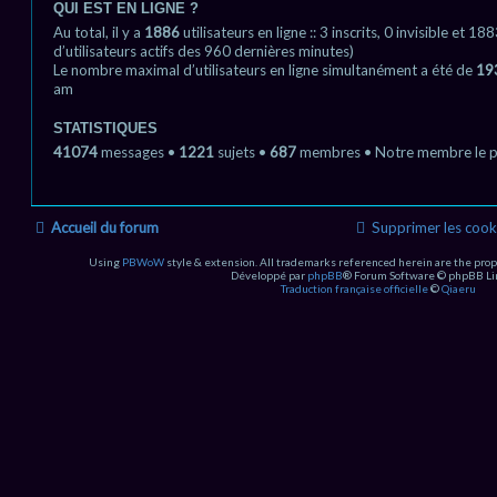
QUI EST EN LIGNE ?
Au total, il y a
1886
utilisateurs en ligne :: 3 inscrits, 0 invisible et 1
d’utilisateurs actifs des 960 dernières minutes)
Le nombre maximal d’utilisateurs en ligne simultanément a été de
19
am
STATISTIQUES
41074
messages •
1221
sujets •
687
membres • Notre membre le pl
Accueil du forum
Supprimer les cook
Using
PBWoW
style & extension. All trademarks referenced herein are the prop
Développé par
phpBB
® Forum Software © phpBB Li
Traduction française officielle
©
Qiaeru