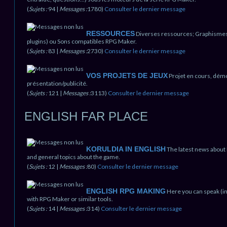
(
Sujets :
94 |
Messages :
1780)
Consulter le dernier message
RESSOURCES
Diverses ressources; Graphismes (
plugins) ou Sons compatibles RPG Maker.
(
Sujets :
83 |
Messages :
2730)
Consulter le dernier message
VOS PROJETS DE JEUX
Projet en cours, démo
présentation/publicité.
(
Sujets :
121 |
Messages :
3113)
Consulter le dernier message
ENGLISH FAR PLACE
KORULDIA IN ENGLISH
The latest news about
and general topics about the game.
(
Sujets :
12 |
Messages :
80)
Consulter le dernier message
ENGLISH RPG MAKING
Here you can speak (i
with RPG Maker or similar tools.
(
Sujets :
14 |
Messages :
314)
Consulter le dernier message