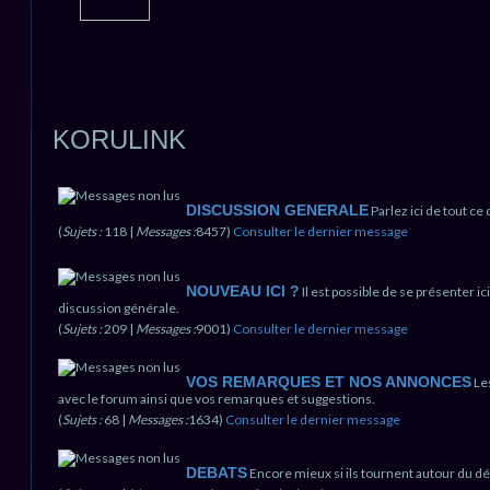
KORULINK
DISCUSSION GENERALE
Parlez ici de tout ce
(
Sujets :
118 |
Messages :
8457)
Consulter le dernier message
NOUVEAU ICI ?
Il est possible de se présenter ic
discussion générale.
(
Sujets :
209 |
Messages :
9001)
Consulter le dernier message
VOS REMARQUES ET NOS ANNONCES
Le
avec le forum ainsi que vos remarques et suggestions.
(
Sujets :
68 |
Messages :
1634)
Consulter le dernier message
DEBATS
Encore mieux si ils tournent autour du d