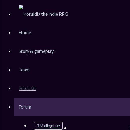
KoruLink
Home
Dev-Forum Koruldia Heritage / RPG Making.
Accéder au contenu
Story & gameplay
Team
Raccourcis
FAQ
Press kit
Messages non lus
Sujets sans réponse
Sujets actifs
Forum
Rechercher
Mailing List
Connexion