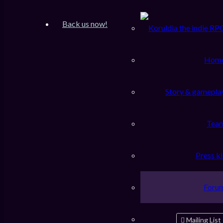
Inscription
FAQ
Back us now!
Accueil du forum
Rechercher
Hom
Sujets récents
Story & gamepla
[RPG] ENDREALM
VOS PROJETS DE JEUX
Tea
sam. janv. 03, 2026 3:11 pm
Press ki
Steam Store Page Draft
NOUVELLES KORULDIA
jeu. nov. 20, 2025 10:28 pm
Foru
Pokemon Koruldia pour bientôt ?
DISCUSSION GENERALE
Mailing List