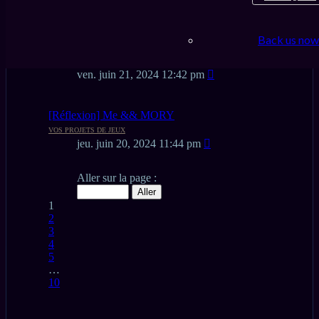
dim. nov. 03, 2024 4:47 am
Back us now
Présentation
NOUVEAU ICI ?
ven. juin 21, 2024 12:42 pm
[Réflexion] Me && MORY
VOS PROJETS DE JEUX
jeu. juin 20, 2024 11:44 pm
Page
Aller sur la page :
1
sur
1
10
2
3
4
5
…
10
Suivant