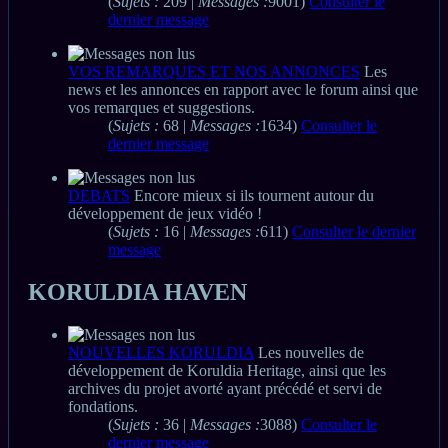
(
Sujets :
209 |
Messages :
9001)
Consulter le
dernier message
VOS REMARQUES ET NOS ANNONCES
Les
news et les annonces en rapport avec le forum ainsi que
vos remarques et suggestions.
(
Sujets :
68 |
Messages :
1634)
Consulter le
dernier message
DEBATS
Encore mieux si ils tournent autour du
développement de jeux vidéo !
(
Sujets :
16 |
Messages :
611)
Consulter le dernier
message
KORULDIA HAVEN
NOUVELLES KORULDIA
Les nouvelles de
développement de Koruldia Heritage, ainsi que les
archives du projet avorté ayant précédé et servi de
fondations.
(
Sujets :
36 |
Messages :
3088)
Consulter le
dernier message