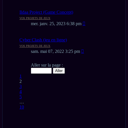
Ildaa Project (Game Concept)
VOS PROJETS DE JEUX
mer. janv. 25, 2023 6:38 pm
Cyber Clash (jeu en ligne)
VOS PROJETS DE JEUX
sam. mai 07, 2022 3:25 pm
Page
Aller sur la page :
2
sur
Précédent
1
10
2
3
4
5
…
10
Suivant