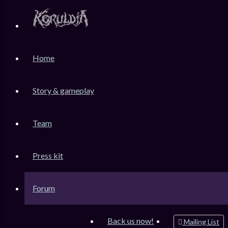
KoruLink
Home
Dev-Forum Koruldia Heritage / RPG Making.
Accéder au contenu
Story & gameplay
Team
Raccourcis
Messages non lus
Press kit
Sujets sans réponse
Sujets actifs
Forum
Rechercher
Connexion
Back us now!
Mailing List
Inscription