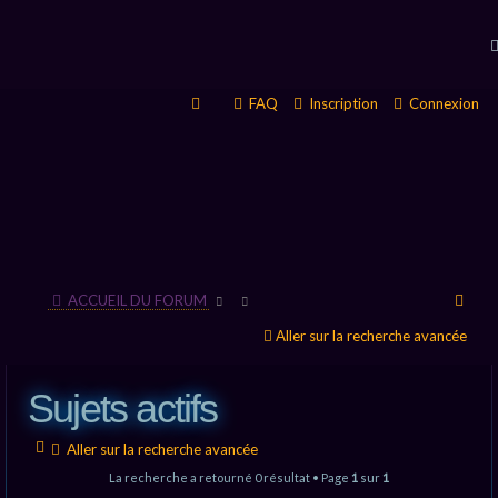
FAQ
Inscription
Connexion
R
ACCUEIL DU FORUM
e
Aller sur la recherche avancée
c
Sujets actifs
h
e
Aller sur la recherche avancée
r
La recherche a retourné 0 résultat • Page
1
sur
1