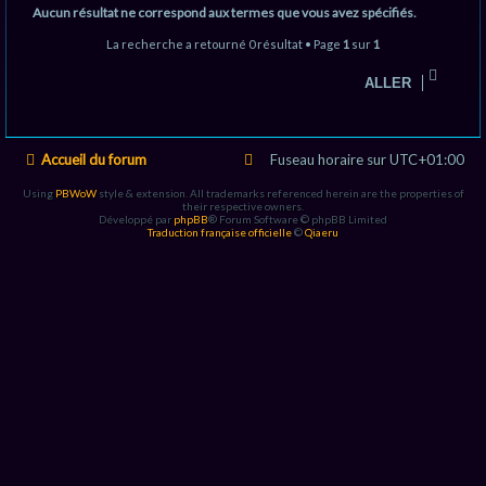
Aucun résultat ne correspond aux termes que vous avez spécifiés.
c
La recherche a retourné 0 résultat • Page
1
sur
1
h
e
ALLER
r
Accueil du forum
Fuseau horaire sur
UTC+01:00
Using
PBWoW
style & extension. All trademarks referenced herein are the properties of
their respective owners.
Développé par
phpBB
® Forum Software © phpBB Limited
Traduction française officielle
©
Qiaeru