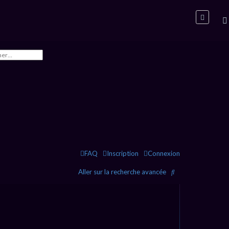
FAQ
Inscription
Connexion
R
Aller sur la recherche avancée
e
c
h