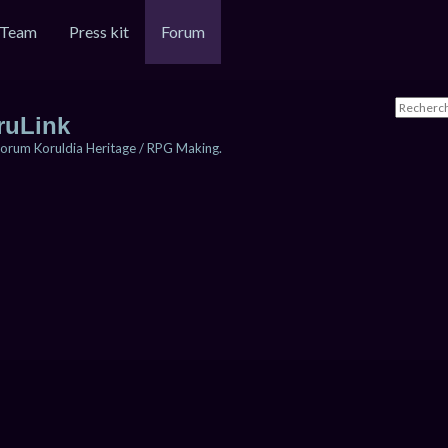
Team
Press kit
Forum
ruLink
orum Koruldia Heritage / RPG Making.