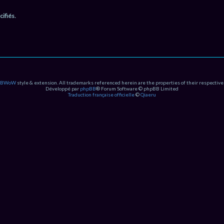
ifiés.
PBWoW
style & extension. All trademarks referenced herein are the properties of their respective
Développé par
phpBB
® Forum Software © phpBB Limited
Traduction française officielle
©
Qiaeru