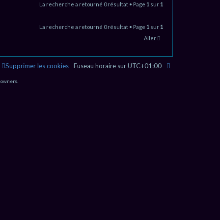
e
La recherche a retourné 0 résultat • Page
1
sur
1
r
La recherche a retourné 0 résultat • Page
1
sur
1
c
Aller
h
e
Supprimer les cookies
Fuseau horaire sur
UTC+01:00
r
 owners.