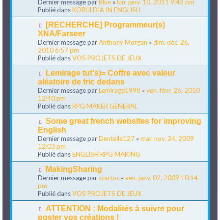
Dernier message par
Blue
«
lun. janv. 10, 2011 9:43 pm
e
v
Publié dans
KORULDIA IN ENGLISH
s
e
s
a
N
[RECHERCHE] Programmeur(s)
a
u
o
XNA/Farseer
g
m
u
Dernier message par
Anthony Morgan
«
dim. déc. 26,
e
e
v
2010 6:57 pm
s
e
Publié dans
VOS PROJETS DE JEUX
s
a
a
u
N
Lemirage tut's)= Coffre avec valeur
g
m
o
aléatoire de fric dedans
e
e
u
Dernier message par
Lemirage1998
«
ven. févr. 26, 2010
s
v
12:40 pm
s
e
Publié dans
RPG MAKER GENERAL
a
a
g
u
N
Some great french websites for improving
e
m
o
English
e
u
Dernier message par
Dentelle127
«
mar. nov. 24, 2009
s
v
12:03 pm
s
e
Publié dans
ENGLISH RPG MAKING
a
a
g
u
N
MakingSharing
e
m
o
Dernier message par
startos
«
ven. janv. 02, 2009 10:14
e
u
pm
s
v
Publié dans
VOS PROJETS DE JEUX
s
e
a
a
N
ATTENTION : Modalités à suivre pour
g
u
o
poster vos créations !