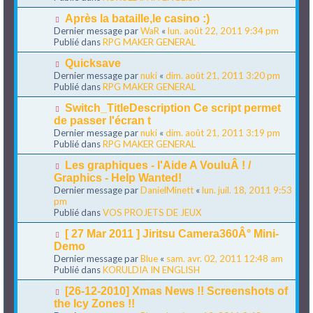
e
e
e
s
a
N
Après la bataille,le casino :)
s
u
o
Dernier message par
WaR
«
lun. août 22, 2011 9:34 pm
a
m
u
Publié dans
RPG MAKER GENERAL
g
e
v
e
s
e
N
Quicksave
s
a
o
Dernier message par
nuki
«
dim. août 21, 2011 3:20 pm
a
u
u
Publié dans
RPG MAKER GENERAL
g
m
v
e
e
e
N
Switch_TitleDescription Ce script permet
s
a
o
de passer l'écran t
s
u
u
Dernier message par
nuki
«
dim. août 21, 2011 3:19 pm
a
m
v
Publié dans
RPG MAKER GENERAL
g
e
e
e
s
a
N
Les graphiques - l'Aide A VouluÂ ! /
s
u
o
Graphics - Help Wanted!
a
m
u
Dernier message par
DanielMinett
«
lun. juil. 18, 2011 9:53
g
e
v
pm
e
s
e
Publié dans
VOS PROJETS DE JEUX
s
a
a
u
N
[ 27 Mar 2011 ] Jiritsu Camera360Â° Mini-
g
m
o
Demo
e
e
u
Dernier message par
Blue
«
sam. avr. 02, 2011 12:48 am
s
v
Publié dans
KORULDIA IN ENGLISH
s
e
a
a
N
[26-12-2010] Xmas News !! Screenshots of
g
u
o
the Icy Zones !!
e
m
u