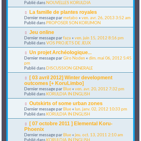
u
u
Publié dans
NOUVELLES KORULDIA
m
v
e
e
N
La famille de plantes royales
s
a
o
Dernier message par
metabo
«
ven. avr. 26, 2013 3:52 am
s
u
u
Publié dans
PROPOSER SON KORUMON
a
m
v
g
e
e
N
Jeu online
e
s
a
o
Dernier message par
faza
«
ven. juin 15, 2012 8:16 pm
s
u
u
Publié dans
VOS PROJETS DE JEUX
a
m
v
g
e
e
N
Un projet Archéologique...
e
s
a
o
Dernier message par
Giro Noden
«
dim. mai 06, 2012 5:45
s
u
u
pm
a
m
v
Publié dans
DISCUSSION GENERALE
g
e
e
e
s
a
N
[ 03 avril 2012] Winter development
s
u
o
outcomes [+ KoruLimbo]
a
m
u
Dernier message par
Blue
«
ven. avr. 20, 2012 7:32 pm
g
e
v
Publié dans
KORULDIA IN ENGLISH
e
s
e
s
a
N
Outskirts of some urban zones
a
u
o
Dernier message par
Blue
«
lun. janv. 02, 2012 10:33 pm
g
m
u
Publié dans
KORULDIA IN ENGLISH
e
e
v
s
e
N
[ 07 octobre 2011 ] Elemental Koru-
s
a
o
Phoenix
a
u
u
Dernier message par
Blue
«
jeu. oct. 13, 2011 2:10 am
g
m
v
Publié dans
KORULDIA IN ENGLISH