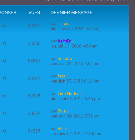
c
PONSES
VUES
DERNIER MESSAGE
h
par
Terxis
0
67697
dim. nov. 03, 2024 4:47 am
e
r
par
KaYsEr
0
64386
jeu. juil. 19, 2018 4:03 am
par
metabo
0
56967
ven. avr. 26, 2013 3:52 am
par
faza
0
38997
ven. juin 15, 2012 8:16 pm
par
Giro Noden
0
59289
dim. mai 06, 2012 5:45 pm
par
Blue
0
60607
ven. avr. 20, 2012 7:32 pm
par
Blue
0
59219
lun. janv. 02, 2012 10:33 pm