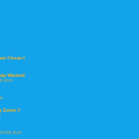
L
er l'écran t
L
Help Wanted!
DE JEUX
SH
y Zones !!
H
ETS DE JEUX