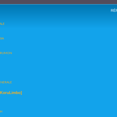
RÉ
ALE
DIA
ORUMON
ENERALE
+ KoruLimbo]
SH