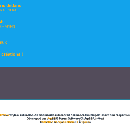
fric dedans
R GENERAL
sh
G MAKING
JEUX
créations !
PBWoW
style & extension. All trademarks referenced herein are the properties of their respective
Développé par
phpBB
® Forum Software © phpBB Limited
Traduction française officielle
©
Qiaeru