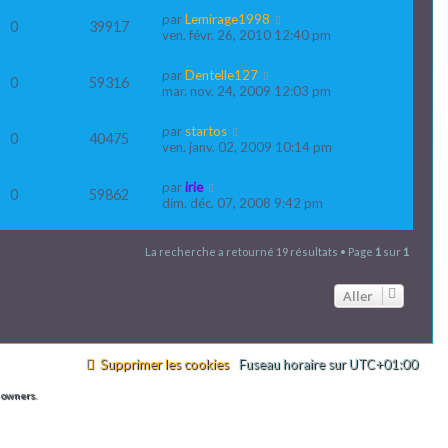
par
Lemirage1998
0
39917
ven. févr. 26, 2010 12:40 pm
par
Dentelle127
0
59316
mar. nov. 24, 2009 12:03 pm
par
startos
0
40475
ven. janv. 02, 2009 10:14 pm
par
irie
0
59862
dim. déc. 07, 2008 9:42 pm
La recherche a retourné 19 résultats • Page
1
sur
1
Aller
Supprimer les cookies
Fuseau horaire sur
UTC+01:00
 owners.