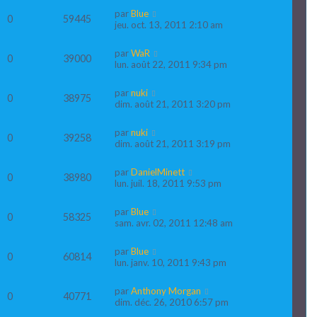
par
Blue
0
59445
jeu. oct. 13, 2011 2:10 am
par
WaR
0
39000
lun. août 22, 2011 9:34 pm
par
nuki
0
38975
dim. août 21, 2011 3:20 pm
par
nuki
0
39258
dim. août 21, 2011 3:19 pm
par
DanielMinett
0
38980
lun. juil. 18, 2011 9:53 pm
par
Blue
0
58325
sam. avr. 02, 2011 12:48 am
par
Blue
0
60814
lun. janv. 10, 2011 9:43 pm
par
Anthony Morgan
0
40771
dim. déc. 26, 2010 6:57 pm