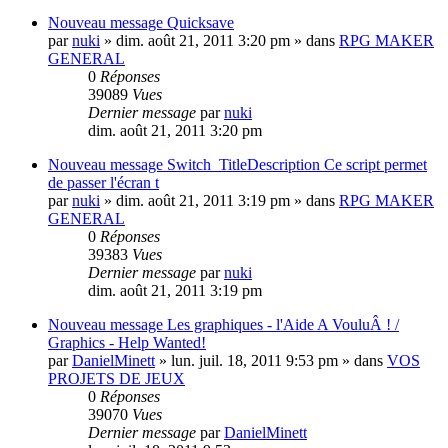
Nouveau message
Quicksave
par
nuki
» dim. août 21, 2011 3:20 pm » dans
RPG MAKER
GENERAL
0
Réponses
39089
Vues
Dernier message
par
nuki
dim. août 21, 2011 3:20 pm
Nouveau message
Switch_TitleDescription Ce script permet
de passer l'écran t
par
nuki
» dim. août 21, 2011 3:19 pm » dans
RPG MAKER
GENERAL
0
Réponses
39383
Vues
Dernier message
par
nuki
dim. août 21, 2011 3:19 pm
Nouveau message
Les graphiques - l'Aide A VouluÂ ! /
Graphics - Help Wanted!
par
DanielMinett
» lun. juil. 18, 2011 9:53 pm » dans
VOS
PROJETS DE JEUX
0
Réponses
39070
Vues
Dernier message
par
DanielMinett