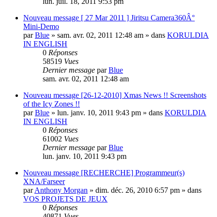
lun. juil. 18, 2011 9:53 pm
Nouveau message
[ 27 Mar 2011 ] Jiritsu Camera360Â°
Mini-Demo
par
Blue
» sam. avr. 02, 2011 12:48 am » dans
KORULDIA
IN ENGLISH
0
Réponses
58519
Vues
Dernier message
par
Blue
sam. avr. 02, 2011 12:48 am
Nouveau message
[26-12-2010] Xmas News !! Screenshots
of the Icy Zones !!
par
Blue
» lun. janv. 10, 2011 9:43 pm » dans
KORULDIA
IN ENGLISH
0
Réponses
61002
Vues
Dernier message
par
Blue
lun. janv. 10, 2011 9:43 pm
Nouveau message
[RECHERCHE] Programmeur(s)
XNA/Farseer
par
Anthony Morgan
» dim. déc. 26, 2010 6:57 pm » dans
VOS PROJETS DE JEUX
0
Réponses
40871
Vues