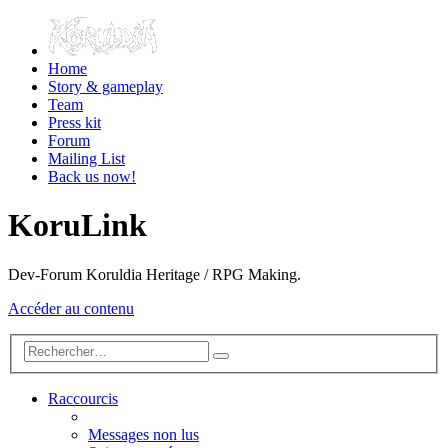
Home
Story & gameplay
Team
Press kit
Forum
Mailing List
Back us now!
KoruLink
Dev-Forum Koruldia Heritage / RPG Making.
Accéder au contenu
Raccourcis
Messages non lus