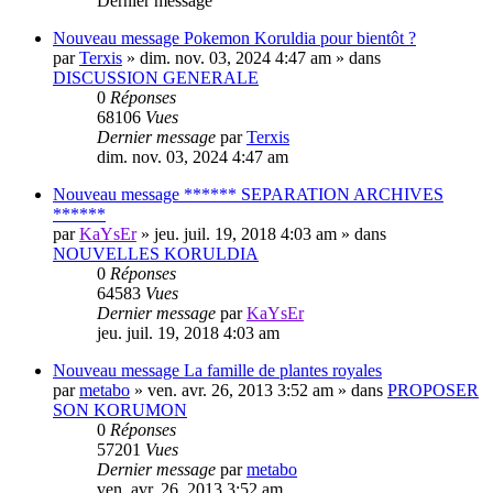
Dernier message
Nouveau message
Pokemon Koruldia pour bientôt ?
par
Terxis
» dim. nov. 03, 2024 4:47 am » dans
DISCUSSION GENERALE
0
Réponses
68106
Vues
Dernier message
par
Terxis
dim. nov. 03, 2024 4:47 am
Nouveau message
****** SEPARATION ARCHIVES
******
par
KaYsEr
» jeu. juil. 19, 2018 4:03 am » dans
NOUVELLES KORULDIA
0
Réponses
64583
Vues
Dernier message
par
KaYsEr
jeu. juil. 19, 2018 4:03 am
Nouveau message
La famille de plantes royales
par
metabo
» ven. avr. 26, 2013 3:52 am » dans
PROPOSER
SON KORUMON
0
Réponses
57201
Vues
Dernier message
par
metabo
ven. avr. 26, 2013 3:52 am