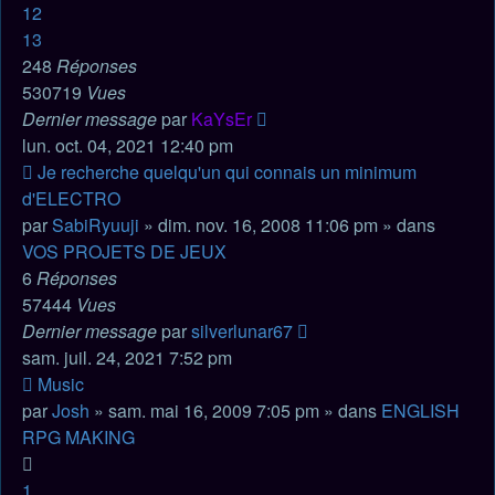
12
13
248
Réponses
530719
Vues
Dernier message
par
KaYsEr
lun. oct. 04, 2021 12:40 pm
Nouveau
Je recherche quelqu'un qui connais un minimum
message
d'ELECTRO
par
SabiRyuuji
» dim. nov. 16, 2008 11:06 pm » dans
VOS PROJETS DE JEUX
6
Réponses
57444
Vues
Dernier message
par
silverlunar67
sam. juil. 24, 2021 7:52 pm
Nouveau
Music
message
par
Josh
» sam. mai 16, 2009 7:05 pm » dans
ENGLISH
RPG MAKING
1