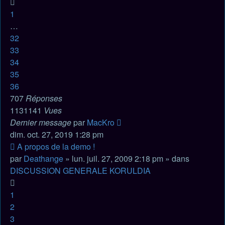
1
…
32
33
34
35
36
707
Réponses
1131141
Vues
Dernier message
par
MacKro
dim. oct. 27, 2019 1:28 pm
Nouveau
A propos de la demo !
message
par
Deathange
» lun. juil. 27, 2009 2:18 pm » dans
DISCUSSION GENERALE KORULDIA
1
2
3