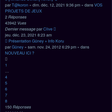
message
par
T@koron
» dim. déc. 12, 2021 9:36 pm » dans
VOS
PROJETS DE JEUX
2
Réponses
43942
Vues
Dernier message
par
Clive
jeu. déc. 23, 2021 8:23 am
Nouveau
Présentation Güney + Info Koru
message
par
Güney
» sam. nov. 24, 2012 6:29 pm » dans
NOUVEAU ICI ?
1
…
4
5
6
7
8
150
Réponses