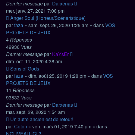
Dernier message
par
Darxenas
mer. janv. 27, 2021 7:08 pm
Nouveau
Anger Soul (Horreur/Scénaristique)
message
par
faza
» sam. sept. 26, 2020 1:25 am » dans
VOS
PROJETS DE JEUX
4
Réponses
49936
Vues
Dernier message
par
KaYsEr
dim. oct. 11, 2020 4:38 am
Nouveau
Sons of Gods
message
par
faza
» dim. août 25, 2019 1:28 pm » dans
VOS
PROJETS DE JEUX
11
Réponses
93533
Vues
Dernier message
par
Darxenas
mar. sept. 29, 2020 1:54 am
Nouveau
Un autre ancien est de retour!
message
par
Coton
» ven. mars 01, 2019 7:40 pm » dans
NOUVEAU ICI ?