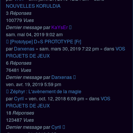
NOUVELLES KORULDIA
3
Réponses
100779
Vues
Dernier message
par
KaYsEr
sam. mai 04, 2019 9:02 am
Nouveau
[Prototype] D+S PROTOTYPE [Fr]
message
par
Darxenas
» sam. mars 30, 2019 7:22 pm » dans
VOS
PROJETS DE JEUX
6
Réponses
76481
Vues
Dernier message
par
Darxenas
ven. avr. 19, 2019 5:59 pm
Nouveau
Zéphyr : L'avènement de la magie
message
par
Cyril
» ven. oct. 12, 2018 6:09 pm » dans
VOS
PROJETS DE JEUX
18
Réponses
123487
Vues
Dernier message
par
Cyril