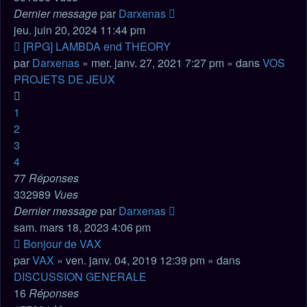
Dernier message
par
Darxenas
jeu. juin 20, 2024 11:44 pm
Nouveau
[RPG] LAMBDA end THEORY
message
par
Darxenas
» mer. janv. 27, 2021 7:27 pm » dans
VOS
PROJETS DE JEUX
1
2
3
4
77
Réponses
332989
Vues
Dernier message
par
Darxenas
sam. mars 18, 2023 4:06 pm
Nouveau
Bonjour de VAX
message
par
VAX
» ven. janv. 04, 2019 12:39 pm » dans
DISCUSSION GENERALE
16
Réponses