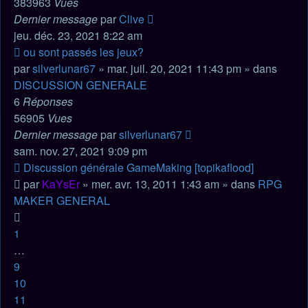
383963
Vues
Dernier message
par
Clive
jeu. déc. 23, 2021 8:22 am
Nouveau
ou sont passés les jeux?
message
par
silverlunar67
» mar. juil. 20, 2021 11:43 pm » dans
DISCUSSION GENERALE
6
Réponses
56905
Vues
Dernier message
par
silverlunar67
sam. nov. 27, 2021 9:09 pm
Nouveau
Discussion générale GameMaking [topikaflood]
message
par
KaYsEr
» mer. avr. 13, 2011 1:43 am » dans
RPG
MAKER GENERAL
1
…
9
10
11