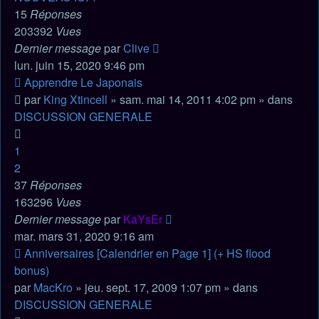
15
Réponses
203392
Vues
Dernier message
par
Clive
lun. juin 15, 2020 9:46 pm
Nouveau
Apprendre Le Japonais
message
par
King Xtincell
» sam. mai 14, 2011 4:02 pm » dans
DISCUSSION GENERALE
1
2
37
Réponses
163296
Vues
Dernier message
par
KaYsEr
mar. mars 31, 2020 9:16 am
Nouveau
Anniversaires [Calendrier en Page 1] (+ HS flood
message
bonus)
par
MacKro
» jeu. sept. 17, 2009 1:07 pm » dans
DISCUSSION GENERALE