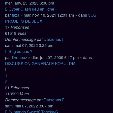
mer. janv. 25, 2023 6:38 pm
Nouveau
Cyber Clash (jeu en ligne)
message
par
faza
» mar. nov. 16, 2021 12:01 am » dans
VOS
PROJETS DE JEUX
17
Réponses
61519
Vues
Dernier message
par
Darxenas
sam. mai 07, 2022 3:25 pm
Nouveau
Bug ou pas ?
message
par
Dreneaz
» dim. juin 07, 2009 6:17 pm » dans
DISCUSSION GENERALE KORULDIA
1
2
21
Réponses
118529
Vues
Dernier message
par
Darxenas
sam. mai 07, 2022 3:07 pm
Nouveau
[Nintendo Switch] Toricky-S