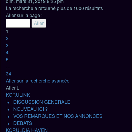
dim. mars 31, 2019 8:25 pm
La recherche a retourné plus de 1000 résultats
Page
Aller sur la page :
1
sur
1
34
2
3
4
5
…
34
Suivant
Aller sur la recherche avancée
Aller
KORULINK
↳ DISCUSSION GENERALE
↳ NOUVEAU ICI ?
↳ VOS REMARQUES ET NOS ANNONCES
↳ DEBATS
KORULDIA HAVEN