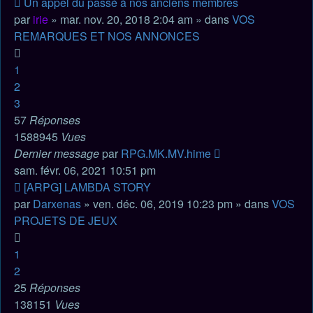
Nouveau
Un appel du passé à nos anciens membres
message
par
irie
» mar. nov. 20, 2018 2:04 am » dans
VOS
REMARQUES ET NOS ANNONCES
1
2
3
57
Réponses
1588945
Vues
Dernier message
par
RPG.MK.MV.hime
sam. févr. 06, 2021 10:51 pm
Nouveau
[ARPG] LAMBDA STORY
message
par
Darxenas
» ven. déc. 06, 2019 10:23 pm » dans
VOS
PROJETS DE JEUX
1
2
25
Réponses
138151
Vues