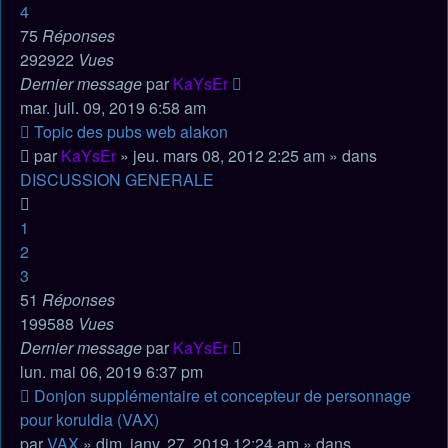
4
75
Réponses
292922
Vues
Dernier message
par
KaYsEr
mar. juil. 09, 2019 6:58 am
Nouveau
Topic des pubs web alakon
message
par
KaYsEr
» jeu. mars 08, 2012 2:25 am » dans
DISCUSSION GENERALE
1
2
3
51
Réponses
199588
Vues
Dernier message
par
KaYsEr
lun. mai 06, 2019 6:37 pm
Nouveau
Donjon supplémentaire et concepteur de personnage
message
pour koruldia (VAX)
par
VAX
» dim. janv. 27, 2019 12:24 am » dans