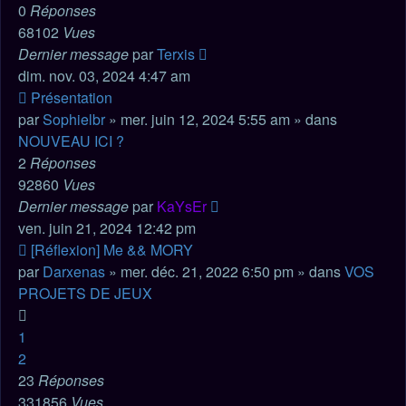
0
Réponses
68102
Vues
Dernier message
par
Terxis
dim. nov. 03, 2024 4:47 am
Nouveau
Présentation
message
par
Sophielbr
» mer. juin 12, 2024 5:55 am » dans
NOUVEAU ICI ?
2
Réponses
92860
Vues
Dernier message
par
KaYsEr
ven. juin 21, 2024 12:42 pm
Nouveau
[Réflexion] Me && MORY
message
par
Darxenas
» mer. déc. 21, 2022 6:50 pm » dans
VOS
PROJETS DE JEUX
1
2
23
Réponses
331856
Vues