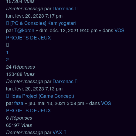
157204
Vues
Dernier message
par
Darxenas
lun. févr. 20, 2023 7:17 pm
Nouveau
[PC & Consoles] Kamiyogatari
message
par
T@koron
» dim. déc. 12, 2021 9:40 pm » dans
VOS
PROJETS DE JEUX
1
2
24
Réponses
123488
Vues
Dernier message
par
Darxenas
lun. févr. 20, 2023 7:13 pm
Nouveau
Ildaa Project (Game Concept)
message
par
faza
» jeu. mai 13, 2021 3:08 pm » dans
VOS
PROJETS DE JEUX
8
Réponses
65197
Vues
Dernier message
par
VAX