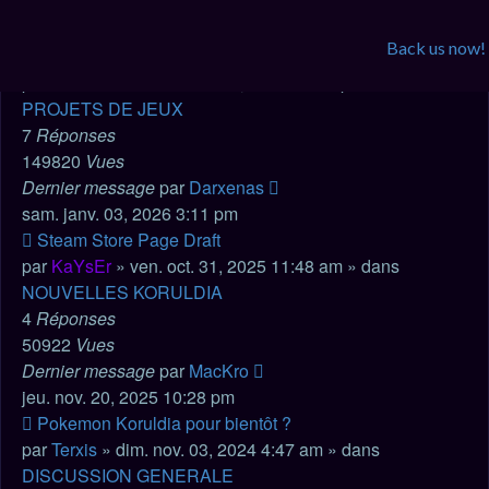
Vues
Dernier message
Back us now!
Nouveau
[RPG] ENDREALM
message
par
Darxenas
» mar. août 06, 2024 11:39 pm » dans
VOS
PROJETS DE JEUX
7
Réponses
149820
Vues
Dernier message
par
Darxenas
sam. janv. 03, 2026 3:11 pm
Nouveau
Steam Store Page Draft
message
par
KaYsEr
» ven. oct. 31, 2025 11:48 am » dans
NOUVELLES KORULDIA
4
Réponses
50922
Vues
Dernier message
par
MacKro
jeu. nov. 20, 2025 10:28 pm
Nouveau
Pokemon Koruldia pour bientôt ?
message
par
Terxis
» dim. nov. 03, 2024 4:47 am » dans
DISCUSSION GENERALE