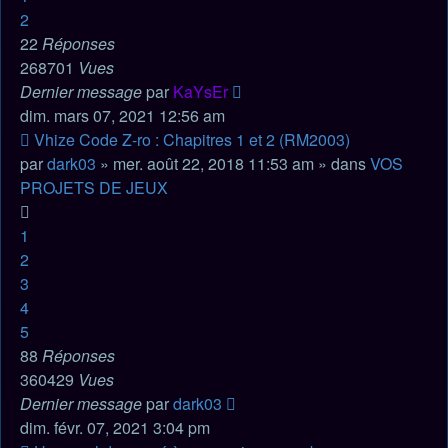
2
22
Réponses
268701
Vues
Dernier message
par
KaYsEr
dim. mars 07, 2021 12:56 am
Nouveau
Vhize Code Z-ro : Chapitres 1 et 2 (RM2003)
message
par
dark03
» mer. août 22, 2018 11:53 am » dans
VOS
PROJETS DE JEUX
1
2
3
4
5
88
Réponses
360429
Vues
Dernier message
par
dark03
dim. févr. 07, 2021 3:04 pm