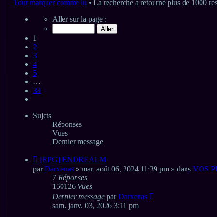
Tout marquer comme lu
• La recherche a retourné plus de 1000 rés
Page
Aller sur la page :
1
sur
1
34
2
3
4
5
…
34
Suivant
Sujets
Réponses
Vues
Dernier message
Nouveau
[RPG] ENDREALM
message
par
Darxenas
» mar. août 06, 2024 11:39 pm » dans
VOS P
7
Réponses
150126
Vues
Dernier message
par
Darxenas
sam. janv. 03, 2026 3:11 pm