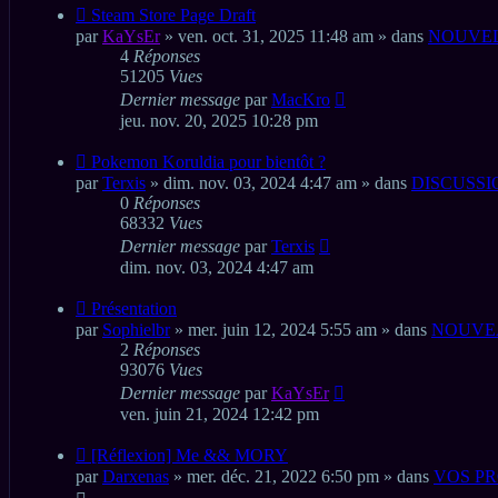
Nouveau
Steam Store Page Draft
message
par
KaYsEr
» ven. oct. 31, 2025 11:48 am » dans
NOUVEL
4
Réponses
51205
Vues
Dernier message
par
MacKro
jeu. nov. 20, 2025 10:28 pm
Nouveau
Pokemon Koruldia pour bientôt ?
message
par
Terxis
» dim. nov. 03, 2024 4:47 am » dans
DISCUSS
0
Réponses
68332
Vues
Dernier message
par
Terxis
dim. nov. 03, 2024 4:47 am
Nouveau
Présentation
message
par
Sophielbr
» mer. juin 12, 2024 5:55 am » dans
NOUVEA
2
Réponses
93076
Vues
Dernier message
par
KaYsEr
ven. juin 21, 2024 12:42 pm
Nouveau
[Réflexion] Me && MORY
message
par
Darxenas
» mer. déc. 21, 2022 6:50 pm » dans
VOS PR