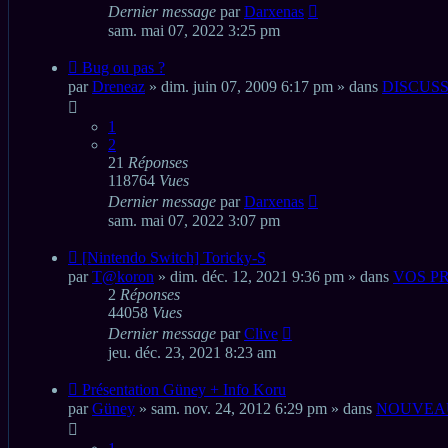
Dernier message
par
Darxenas
sam. mai 07, 2022 3:25 pm
Nouveau
Bug ou pas ?
message
par
Dreneaz
» dim. juin 07, 2009 6:17 pm » dans
DISCUS
1
2
21
Réponses
118764
Vues
Dernier message
par
Darxenas
sam. mai 07, 2022 3:07 pm
Nouveau
[Nintendo Switch] Toricky-S
message
par
T@koron
» dim. déc. 12, 2021 9:36 pm » dans
VOS PR
2
Réponses
44058
Vues
Dernier message
par
Clive
jeu. déc. 23, 2021 8:23 am
Nouveau
Présentation Güney + Info Koru
message
par
Güney
» sam. nov. 24, 2012 6:29 pm » dans
NOUVEAU