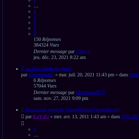
1
…
4
5
6
7
8
150
Réponses
384324
Vues
Dernier message
par
Clive
jeu. déc. 23, 2021 8:22 am
Nouveau
ou sont passés les jeux?
message
par
silverlunar67
» mar. juil. 20, 2021 11:43 pm » dans
DIS
6
Réponses
57044
Vues
Dernier message
par
silverlunar67
sam. nov. 27, 2021 9:09 pm
Nouveau
Discussion générale GameMaking [topikaflood]
message
par
KaYsEr
» mer. avr. 13, 2011 1:43 am » dans
RPG M
1
…