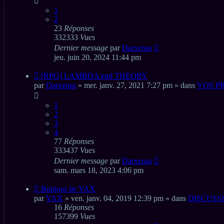
1
2
23
Réponses
332333
Vues
Dernier message
par
Darxenas
jeu. juin 20, 2024 11:44 pm
Nouveau
[RPG] LAMBDA end THEORY
message
par
Darxenas
» mer. janv. 27, 2021 7:27 pm » dans
VOS P
1
2
3
4
77
Réponses
333437
Vues
Dernier message
par
Darxenas
sam. mars 18, 2023 4:06 pm
Nouveau
Bonjour de VAX
message
par
VAX
» ven. janv. 04, 2019 12:39 pm » dans
DISCUSS
16
Réponses
157399
Vues