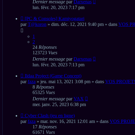
Dernier message
par
Darxenas
lun. févr. 20, 2023 7:17 pm
Nouveau
[PC & Consoles] Kamiyogatari
message
par
T@koron
» dim. déc. 12, 2021 9:40 pm » dans
VOS PR
1
2
24
Réponses
123723
Vues
Dernier message
par
Darxenas
lun. févr. 20, 2023 7:13 pm
Nouveau
Ildaa Project (Game Concept)
message
par
faza
» jeu. mai 13, 2021 3:08 pm » dans
VOS PROJET
8
Réponses
65325
Vues
Dernier message
par
VAX
mer. janv. 25, 2023 6:38 pm
Nouveau
Cyber Clash (jeu en ligne)
message
par
faza
» mar. nov. 16, 2021 12:01 am » dans
VOS PROJE
17
Réponses
61671
Vues