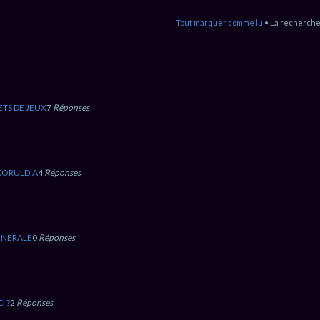
Tout marquer comme lu
• La recherche
ETS DE JEUX
7
Réponses
KORULDIA
4
Réponses
ENERALE
0
Réponses
I ?
2
Réponses