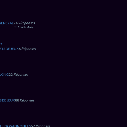
248
Réponses
GENERAL
531874
Vues
RO
ETS DE JEUX
6
Réponses
AKING
22
Réponses
S DE JEUX
88
Réponses
 ET NOS ANNONCES
57
Réponses