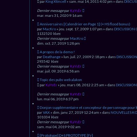
o
par
King Xtincell
» sam. mai 14, 2011 4:02 pm » dans
DISCUS
e
u
s
v
Dernier message
par
KaYsEr
s
e
mar. mars 31, 2020 9:16 am
a
a
g
u
N
Anniversaires [Calendrier en Page 1] (+ HS flood bonus)
e
m
o
par
MacKro
» jeu. sept. 17, 2009 1:07 pm » dans
DISCUSSION
e
u
1132520
Vues
s
v
Dernier message
par
MacKro
s
e
dim. oct. 27, 2019 1:28 pm
a
a
g
u
N
A propos de la demo !
e
m
o
par
Deathange
» lun. juil. 27, 2009 2:18 pm » dans
DISCUSSIO
e
u
293542
Vues
s
v
Dernier message
par
KaYsEr
s
e
mar. juil. 09, 2019 6:58 am
a
a
g
u
N
Topic des pubs web alakon
e
m
o
par
KaYsEr
» jeu. mars 08, 2012 2:25 am » dans
DISCUSSION
e
u
s
v
Dernier message
par
KaYsEr
s
e
lun. mai 06, 2019 6:37 pm
a
a
g
u
N
Donjon supplémentaire et concepteur de personnage pour k
e
m
o
par
VAX
» dim. janv. 27, 2019 12:24 am » dans
NOUVELLES KO
e
u
101034
Vues
s
v
Dernier message
par
KaYsEr
s
e
sam. mai 04, 2019 9:02 am
a
a
g
u
N
[Prototype] D+S PROTOTYPE [Fr]