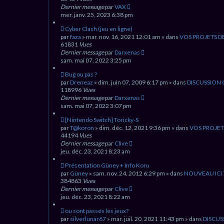
s
v
Dernier message
par
VAX
s
e
mer. janv. 25, 2023 6:38 pm
a
a
g
u
N
Cyber Clash (jeu en ligne)
e
m
o
par
faza
» mar. nov. 16, 2021 12:01 am » dans
VOS PROJETS D
e
u
61831
Vues
s
v
Dernier message
par
Darxenas
s
e
sam. mai 07, 2022 3:25 pm
a
a
g
u
N
Bug ou pas ?
e
m
o
par
Dreneaz
» dim. juin 07, 2009 6:17 pm » dans
DISCUSSION
e
u
118996
Vues
s
v
Dernier message
par
Darxenas
s
e
sam. mai 07, 2022 3:07 pm
a
a
g
u
N
[Nintendo Switch] Toricky-S
e
m
o
par
T@koron
» dim. déc. 12, 2021 9:36 pm » dans
VOS PROJET
e
u
44194
Vues
s
v
Dernier message
par
Clive
s
e
jeu. déc. 23, 2021 8:23 am
a
a
g
u
N
Présentation Güney + Info Koru
e
m
o
par
Güney
» sam. nov. 24, 2012 6:29 pm » dans
NOUVEAU ICI 
e
u
384863
Vues
s
v
Dernier message
par
Clive
s
e
jeu. déc. 23, 2021 8:22 am
a
a
g
u
N
ou sont passés les jeux?
e
m
o
par
silverlunar67
» mar. juil. 20, 2021 11:43 pm » dans
DISCUS