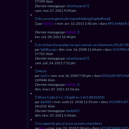
e
u
57199
Vues
s
v
Dernier message
par
silverlunar67
s
e
sam. nov. 27, 2021 9:09 pm
a
a
g
u
N
Discussion générale GameMaking [topikaflood]
e
m
o
par
KaYsEr
» mer. avr. 13, 2011 1:43 am » dans
RPG MAKER 
e
u
s
v
Dernier message
par
KaYsEr
s
e
lun. oct. 04, 2021 12:40 pm
a
a
g
u
N
Je recherche quelqu'un qui connais un minimum d'ELECT
e
m
o
par
SabiRyuuji
» dim. nov. 16, 2008 11:06 pm » dans
VOS PROJ
e
u
57725
Vues
s
v
Dernier message
par
silverlunar67
s
e
sam. juil. 24, 2021 7:52 pm
a
a
g
u
N
Music
e
m
o
par
Josh
» sam. mai 16, 2009 7:05 pm » dans
ENGLISH RPG M
e
u
269446
Vues
s
v
Dernier message
par
KaYsEr
s
e
dim. mars 07, 2021 12:56 am
a
a
g
u
N
Vhize Code Z-ro : Chapitres 1 et 2 (RM2003)
e
m
o
par
dark03
» mer. août 22, 2018 11:53 am » dans
VOS PROJET
e
u
361232
Vues
s
v
Dernier message
par
dark03
s
e
dim. févr. 07, 2021 3:04 pm
a
a
g
u
N
Un appel du passé à nos anciens membres
e
m
o
par
irie
» mar. nov. 20, 2018 2:04 am » dans
VOS REMARQUES