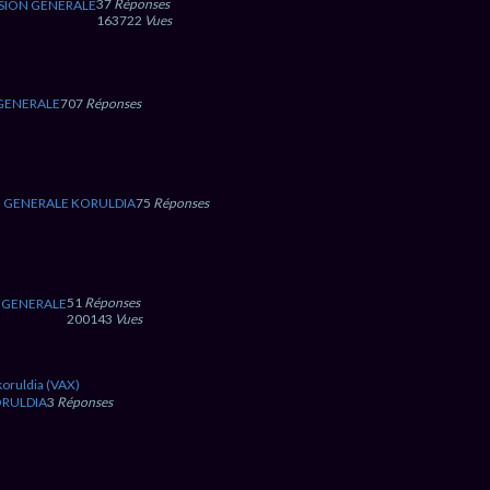
37
Réponses
SION GENERALE
163722
Vues
 GENERALE
707
Réponses
N GENERALE KORULDIA
75
Réponses
51
Réponses
 GENERALE
200143
Vues
oruldia (VAX)
RULDIA
3
Réponses