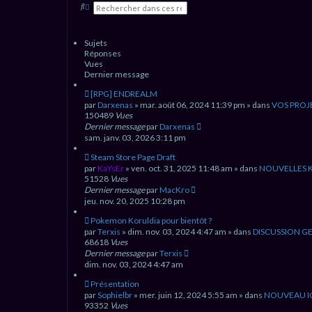
R
R
e
e
c
c
h
h
e
e
Sujets
r
r
Réponses
c
c
Vues
h
h
Dernier message
e
e
r
a
N
[RPG] ENDREALM
v
o
par
Darxenas
» mar. août 06, 2024 11:39 pm » dans
VOS PROJ
a
u
n
150489
Vues
v
c
Dernier message
par
Darxenas
é
e
sam. janv. 03, 2026 3:11 pm
e
a
u
N
Steam Store Page Draft
m
o
par
KaYsEr
» ven. oct. 31, 2025 11:48 am » dans
NOUVELLES 
e
u
51528
Vues
s
v
Dernier message
par
MacKro
s
e
jeu. nov. 20, 2025 10:28 pm
a
a
g
u
N
Pokemon Koruldia pour bientôt ?
e
m
o
par
Terxis
» dim. nov. 03, 2024 4:47 am » dans
DISCUSSION G
e
u
68618
Vues
s
v
Dernier message
par
Terxis
s
e
dim. nov. 03, 2024 4:47 am
a
a
g
u
N
Présentation
e
m
o
par
Sophielbr
» mer. juin 12, 2024 5:55 am » dans
NOUVEAU IC
e
u
93352
Vues