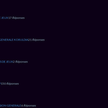
E JEUX
17
Réponses
 GENERALE KORULDIA
21
Réponses
S DE JEUX
2
Réponses
?
150
Réponses
SION GENERALE
6
Réponses