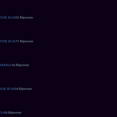
S DE JEUX
23
Réponses
TS DE JEUX
77
Réponses
ENERALE
16
Réponses
S DE JEUX
24
Réponses
JEUX
8
Réponses