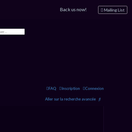
Back us now!
Mailing List
FAQ
Inscription
Connexion
R
Aller sur la recherche avancée
e
c
h