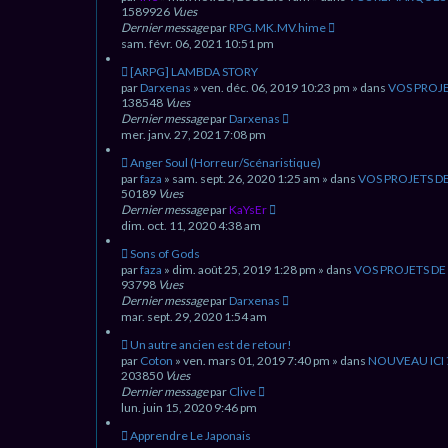
e
u
1589926
Vues
s
v
Dernier message
par
RPG.MK.MV.hime
s
e
sam. févr. 06, 2021 10:51 pm
a
a
g
u
N
[ARPG] LAMBDA STORY
e
m
o
par
Darxenas
» ven. déc. 06, 2019 10:23 pm » dans
VOS PROJE
e
u
138548
Vues
s
v
Dernier message
par
Darxenas
s
e
mer. janv. 27, 2021 7:08 pm
a
a
g
u
N
Anger Soul (Horreur/Scénaristique)
e
m
o
par
faza
» sam. sept. 26, 2020 1:25 am » dans
VOS PROJETS D
e
u
50189
Vues
s
v
Dernier message
par
KaYsEr
s
e
dim. oct. 11, 2020 4:38 am
a
a
g
u
N
Sons of Gods
e
m
o
par
faza
» dim. août 25, 2019 1:28 pm » dans
VOS PROJETS DE
e
u
93798
Vues
s
v
Dernier message
par
Darxenas
s
e
mar. sept. 29, 2020 1:54 am
a
a
g
u
N
Un autre ancien est de retour!
e
m
o
par
Coton
» ven. mars 01, 2019 7:40 pm » dans
NOUVEAU ICI 
e
u
203850
Vues
s
v
Dernier message
par
Clive
s
e
lun. juin 15, 2020 9:46 pm
a
a
g
u
N
Apprendre Le Japonais
e
m