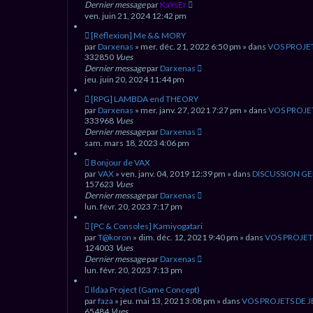
s
v
Dernier message
par
KaYsEr
s
e
ven. juin 21, 2024 12:42 pm
a
a
g
u
N
[Réflexion] Me && MORY
e
m
o
par
Darxenas
» mer. déc. 21, 2022 6:50 pm » dans
VOS PROJET
e
u
332850
Vues
s
v
Dernier message
par
Darxenas
s
e
jeu. juin 20, 2024 11:44 pm
a
a
g
u
N
[RPG] LAMBDA end THEORY
e
m
o
par
Darxenas
» mer. janv. 27, 2021 7:27 pm » dans
VOS PROJE
e
u
333968
Vues
s
v
Dernier message
par
Darxenas
s
e
sam. mars 18, 2023 4:06 pm
a
a
g
u
N
Bonjour de VAX
e
m
o
par
VAX
» ven. janv. 04, 2019 12:39 pm » dans
DISCUSSION G
e
u
157623
Vues
s
v
Dernier message
par
Darxenas
s
e
lun. févr. 20, 2023 7:17 pm
a
a
g
u
N
[PC & Consoles] Kamiyogatari
e
m
o
par
T@koron
» dim. déc. 12, 2021 9:40 pm » dans
VOS PROJET
e
u
124003
Vues
s
v
Dernier message
par
Darxenas
s
e
lun. févr. 20, 2023 7:13 pm
a
a
g
u
N
Ildaa Project (Game Concept)
e
m
o
par
faza
» jeu. mai 13, 2021 3:08 pm » dans
VOS PROJETS DE 
e
u
65484
Vues