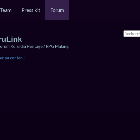
Team
Press kit
Forum
ruLink
orum Koruldia Heritage / RPG Making.
er au contenu