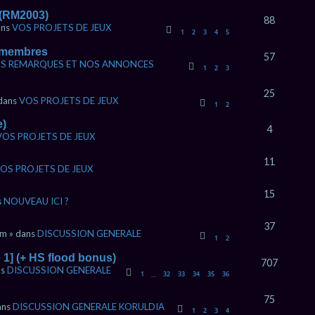
2 (RM2003)
88
ans
VOS PROJETS DE JEUX
1
2
3
4
5
s membres
57
S REMARQUES ET NOS ANNONCES
1
2
3
25
 dans
VOS PROJETS DE JEUX
1
2
e)
4
VOS PROJETS DE JEUX
11
OS PROJETS DE JEUX
15
s
NOUVEAU ICI ?
37
pm » dans
DISCUSSION GENERALE
1
2
 1] (+ HS flood bonus)
707
ns
DISCUSSION GENERALE
1
32
33
34
35
36
…
75
dans
DISCUSSION GENERALE KORULDIA
1
2
3
4