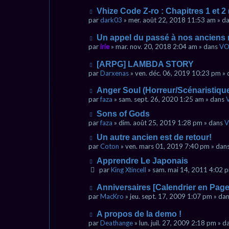
u
a
a
s
v
g
u
N
Vhize Code Z-ro : Chapitres 1 et 
s
e
e
m
o
par
dark03
» mer. août 22, 2018 11:53 am » d
a
a
e
u
g
u
s
v
N
Un appel du passé à nos ancien
e
m
s
e
o
par
irie
» mar. nov. 20, 2018 2:04 am » dans
VO
e
a
a
u
s
g
u
v
N
[ARPG] LAMBDA STORY
s
e
m
e
o
par
Darxenas
» ven. déc. 06, 2019 10:23 pm »
a
e
a
u
g
s
u
v
N
Anger Soul (Horreur/Scénaristiqu
e
s
m
e
o
par
faza
» sam. sept. 26, 2020 1:25 am » dans
a
e
a
u
g
s
u
N
Sons of Gods
v
e
s
m
o
e
par
faza
» dim. août 25, 2019 1:28 pm » dans
V
a
e
u
a
g
N
s
Un autre ancien est de retour!
v
u
e
o
s
e
par
Coton
» ven. mars 01, 2019 7:40 pm » dan
m
u
a
a
e
N
Apprendre Le Japonais
v
g
u
s
o
e
e
par
King Xtincell
» sam. mai 14, 2011 4:02 
m
s
u
a
e
a
v
u
N
s
Anniversaires [Calendrier en Page
g
e
m
o
s
e
par
MacKro
» jeu. sept. 17, 2009 1:07 pm » da
a
e
u
a
u
s
v
g
N
A propos de la demo !
m
s
e
e
o
par
Deathange
» lun. juil. 27, 2009 2:18 pm » 
e
a
a