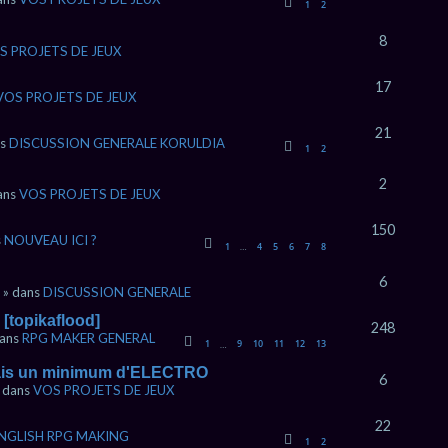
1
2
8
S PROJETS DE JEUX
17
VOS PROJETS DE JEUX
21
ns
DISCUSSION GENERALE KORULDIA
1
2
2
dans
VOS PROJETS DE JEUX
150
s
NOUVEAU ICI ?
1
4
5
6
7
8
…
6
m » dans
DISCUSSION GENERALE
[topikaflood]
248
dans
RPG MAKER GENERAL
1
9
10
11
12
13
…
nais un minimum d'ELECTRO
6
» dans
VOS PROJETS DE JEUX
22
NGLISH RPG MAKING
1
2