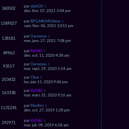
par
dark03
360502
dim. févr. 07, 2021 3:04 pm
par
RPG.MK.MV.hime
1589027
sam. févr. 06, 2021 10:51 pm
par
Darxenas
138181
mer. janv. 27, 2021 7:08 pm
par
KaYsEr
49963
dim. oct. 11, 2020 4:38 am
par
Darxenas
93557
mar. sept. 29, 2020 1:54 am
par
Clive
203432
lun. juin 15, 2020 9:46 pm
par
KaYsEr
163338
mar. mars 31, 2020 9:16 am
par
MacKro
1131241
dim. oct. 27, 2019 1:28 pm
par
KaYsEr
292971
mar. juil. 09, 2019 6:58 am