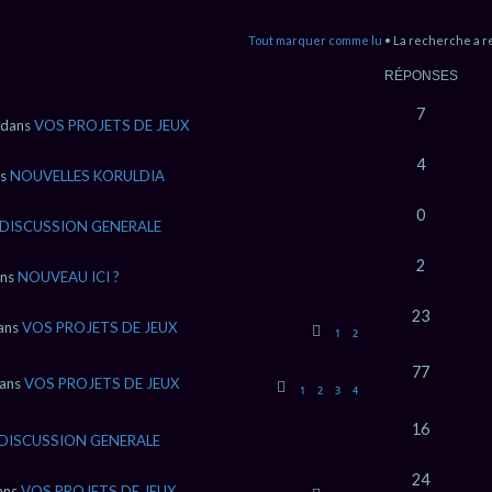
Tout marquer comme lu
• La recherche a r
RÉPONSES
7
 dans
VOS PROJETS DE JEUX
4
ns
NOUVELLES KORULDIA
0
DISCUSSION GENERALE
2
ans
NOUVEAU ICI ?
23
dans
VOS PROJETS DE JEUX
1
2
77
dans
VOS PROJETS DE JEUX
1
2
3
4
16
DISCUSSION GENERALE
24
dans
VOS PROJETS DE JEUX