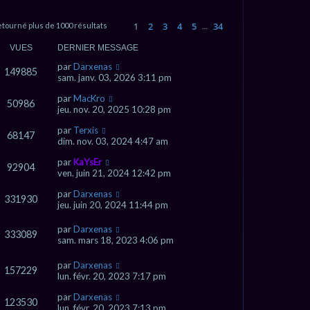
e
r
1
2
3
4
5
34
etourné plus de 1000 résultats
…
Page
1
sur
34
Suivant
c
VUES
DERNIER MESSAGE
h
par
Darxenas
149885
sam. janv. 03, 2026 3:11 pm
e
par
MacKro
r
50986
jeu. nov. 20, 2025 10:28 pm
par
Terxis
68147
dim. nov. 03, 2024 4:47 am
par
KaYsEr
92904
ven. juin 21, 2024 12:42 pm
par
Darxenas
331930
jeu. juin 20, 2024 11:44 pm
par
Darxenas
333089
sam. mars 18, 2023 4:06 pm
par
Darxenas
157229
lun. févr. 20, 2023 7:17 pm
par
Darxenas
123530
lun. févr. 20, 2023 7:13 pm