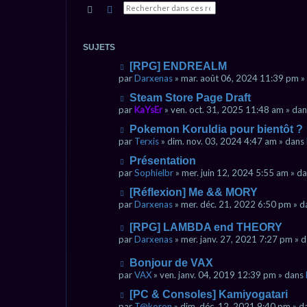
Rechercher
Recherche avancée
SUJETS
N
[RPG] ENDREALM
o
par
Darxenas
» mar. août 06, 2024 11:39 pm »
u
N
Steam Store Page Draft
v
o
e
par
KaYsEr
» ven. oct. 31, 2025 11:48 am » da
u
a
N
Pokemon Koruldia pour bientôt ?
v
u
o
e
par
Terxis
» dim. nov. 03, 2024 4:47 am » dans
m
u
a
e
N
Présentation
v
u
s
o
e
par
Sophielbr
» mer. juin 12, 2024 5:55 am » d
m
s
u
a
e
a
N
[Réflexion] Me && MORY
v
u
s
g
o
e
par
Darxenas
» mer. déc. 21, 2022 6:50 pm » 
m
s
e
u
a
e
a
v
u
N
s
[RPG] LAMBDA end THEORY
g
e
m
o
s
e
par
Darxenas
» mer. janv. 27, 2021 7:27 pm » 
a
e
u
a
u
s
v
g
N
Bonjour de VAX
m
s
e
e
o
par
VAX
» ven. janv. 04, 2019 12:39 pm » dans
e
a
a
u
s
g
u
N
[PC & Consoles] Kamiyogatari
v
s
e
m
o
e
par
T@koron
» dim. déc. 12, 2021 9:40 pm » 