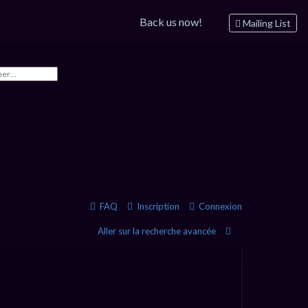
Back us now!
Mailing List
FAQ
Inscription
Connexion
R
Aller sur la recherche avancée
e
c
h