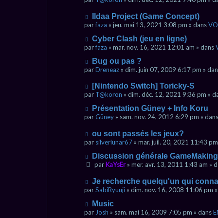
a
e
u
a
g
s
v
u
N
Ildaa Project (Game Concept)
e
s
e
m
o
par
faza
» jeu. mai 13, 2021 3:08 pm » dans
VO
a
a
e
u
g
u
N
s
Cyber Clash (jeu en ligne)
v
e
m
o
s
e
par
faza
» mar. nov. 16, 2021 12:01 am » dans
e
u
a
a
N
s
Bug ou pas ?
v
g
u
o
s
e
e
par
Dreneaz
» dim. juin 07, 2009 6:17 pm » da
m
u
a
a
e
v
g
u
N
s
[Nintendo Switch] Toricky-S
e
e
m
o
s
par
T@koron
» dim. déc. 12, 2021 9:36 pm » 
a
e
u
a
u
N
s
Présentation Güney + Info Koru
v
g
m
o
s
e
e
par
Güney
» sam. nov. 24, 2012 6:29 pm » dan
e
u
a
a
s
v
g
u
N
ou sont passés les jeux?
s
e
e
m
o
par
silverlunar67
» mar. juil. 20, 2021 11:43 p
a
a
e
u
g
u
N
s
Discussion générale GameMaking 
v
e
m
o
s
e
par
KaYsEr
» mer. avr. 13, 2011 1:43 am » 
e
u
a
a
s
v
g
u
N
Je recherche quelqu'un qui con
s
e
e
m
o
par
SabiRyuuji
» dim. nov. 16, 2008 11:06 pm 
a
a
e
u
g
u
N
s
Music
v
e
m
o
s
e
par
Josh
» sam. mai 16, 2009 7:05 pm » dans
E
e