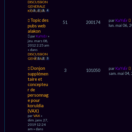
DISCUSSION
s
GENERALE
s
KORULDIA
1
2
3
4
a
g
N
Topic des
par
KaYsEr
e
51
200174
o
pubs web
lun. mai 06,
u
alakon
v
par
KaYsEr
»
e
jeu. mars 08,
a
2012 2:25 am
u
» dans
m
DISCUSSION
e
GENERALE
1
2
3
s
s
N
Donjon
a
par
KaYsEr
3
101050
o
g
supplémen
sam. mai 04,
u
e
taire et
v
concepteu
e
r de
a
u
personnag
m
e pour
e
koruldia
s
(VAX)
s
par
VAX
»
a
dim. janv. 27,
g
2019 12:24
e
am » dans