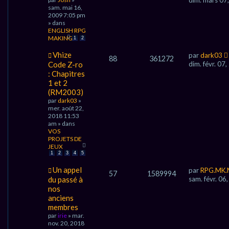
u
sam. mai 16,
v
2009 7:05 pm
e
» dans
a
ENGLISH RPG
u
MAKING
1
2
m
e
N
Vhize
par
dark03
88
361272
s
o
Code Z-ro
dim. févr. 07
s
u
: Chapitres
a
v
g
1 et 2
e
e
(RM2003)
a
u
par
dark03
»
m
mer. août 22,
e
2018 11:53
s
am » dans
s
VOS
a
PROJETS DE
g
JEUX
e
1
2
3
4
5
N
Un appel
par
RPG.MK.
57
1589994
o
du passé à
sam. févr. 0
u
nos
v
anciens
e
membres
a
u
par
irie
» mar.
m
nov. 20, 2018