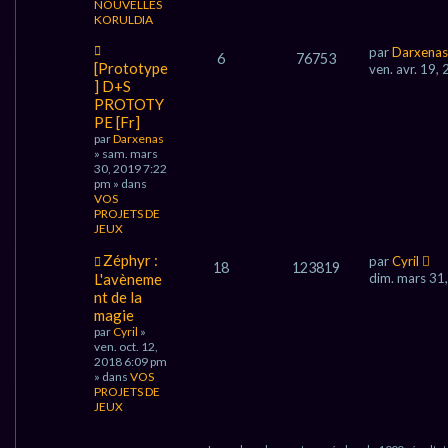
NOUVELLES
KORULDIA
N
par
Darxenas
6
76753
o
[Prototype
ven. avr. 19,
u
] D+S
v
PROTOTY
e
PE [Fr]
a
par
u
Darxenas
» sam. mars
m
30, 2019 7:22
e
pm » dans
s
VOS
s
PROJETS DE
a
JEUX
g
e
N
Zéphyr :
par
Cyril
18
123819
o
L'avèneme
dim. mars 31
u
nt de la
v
magie
e
par
Cyril
»
a
ven. oct. 12,
u
2018 6:09 pm
m
» dans
VOS
e
PROJETS DE
s
JEUX
s
a
g