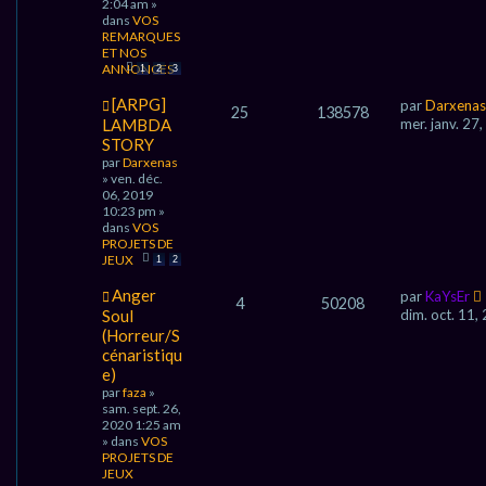
e
2:04 am »
s
dans
VOS
s
REMARQUES
a
ET NOS
g
ANNONCES
1
2
3
e
N
[ARPG]
par
Darxenas
25
138578
o
LAMBDA
mer. janv. 27
u
STORY
v
par
Darxenas
e
» ven. déc.
a
06, 2019
u
10:23 pm »
m
dans
VOS
e
PROJETS DE
s
JEUX
1
2
s
a
N
Anger
par
KaYsEr
g
4
50208
o
e
Soul
dim. oct. 11,
u
(Horreur/S
v
cénaristiqu
e
e)
a
u
par
faza
»
m
sam. sept. 26,
e
2020 1:25 am
s
» dans
VOS
s
PROJETS DE
a
JEUX