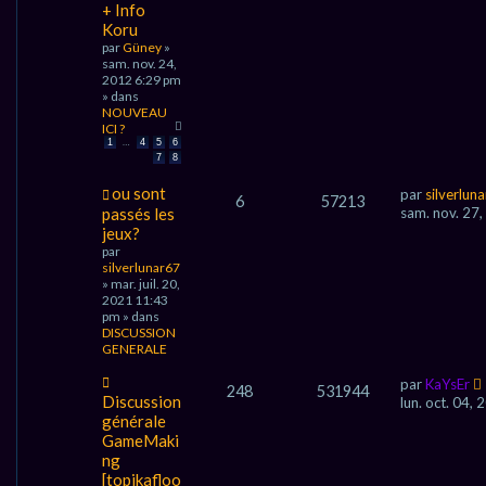
+ Info
e
Koru
a
par
u
Güney
»
sam. nov. 24,
m
2012 6:29 pm
e
» dans
s
NOUVEAU
s
ICI ?
a
…
1
4
5
6
g
7
8
e
N
ou sont
par
silverlun
6
57213
o
passés les
sam. nov. 27
u
jeux?
v
par
e
silverlunar67
a
» mar. juil. 20,
u
2021 11:43
m
pm » dans
e
DISCUSSION
s
GENERALE
s
a
N
par
KaYsEr
g
248
531944
o
Discussion
e
lun. oct. 04,
u
générale
v
GameMaki
e
ng
a
[topikafloo
u