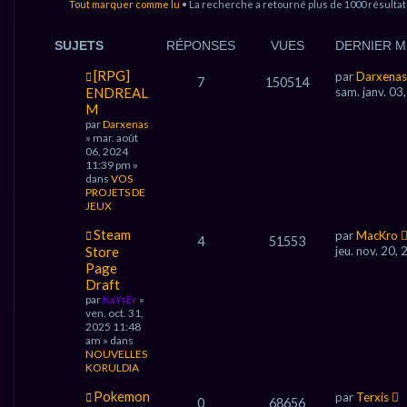
Tout marquer comme lu
• La recherche a retourné plus de 1000 résulta
E
E
C
C
SUJETS
RÉPONSES
VUES
DERNIER 
H
H
N
[RPG]
par
Darxenas
7
150514
E
E
o
ENDREAL
sam. janv. 0
u
M
R
R
v
par
Darxenas
e
C
C
» mar. août
a
06, 2024
u
H
H
11:39 pm »
m
dans
VOS
e
E
E
PROJETS DE
s
JEUX
s
R
A
a
N
Steam
par
MacKro
g
V
4
51553
o
Store
e
jeu. nov. 20,
u
A
Page
v
Draft
e
N
par
KaYsEr
»
a
ven. oct. 31,
u
C
2025 11:48
m
am » dans
É
e
NOUVELLES
s
E
KORULDIA
s
a
N
Pokemon
g
par
Terxis
0
68656