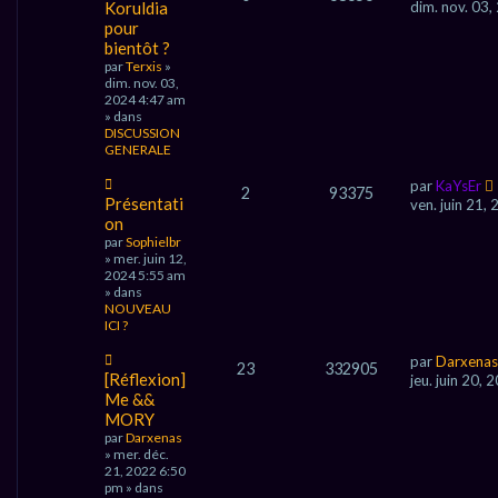
o
e
Koruldia
dim. nov. 03
u
pour
v
bientôt ?
e
par
Terxis
»
a
dim. nov. 03,
u
2024 4:47 am
m
» dans
e
DISCUSSION
s
GENERALE
s
a
N
g
par
KaYsEr
2
93375
o
e
Présentati
ven. juin 21,
u
on
v
par
Sophielbr
e
» mer. juin 12,
a
2024 5:55 am
u
» dans
m
NOUVEAU
e
ICI ?
s
s
N
par
Darxenas
a
23
332905
o
[Réflexion]
jeu. juin 20,
g
u
Me &&
e
v
MORY
e
par
Darxenas
a
» mer. déc.
u
21, 2022 6:50
m
pm » dans
e