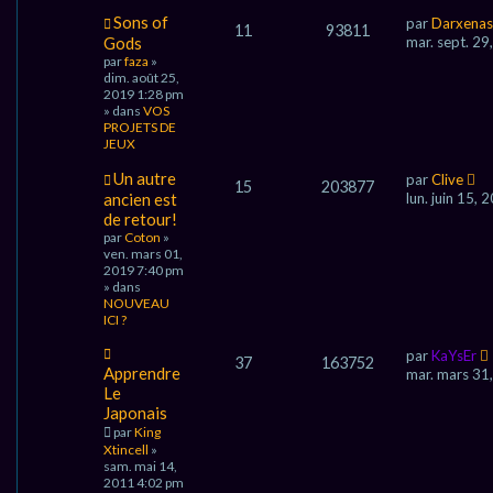
g
e
N
Sons of
par
Darxenas
11
93811
o
Gods
mar. sept. 2
u
par
faza
»
v
dim. août 25,
e
2019 1:28 pm
a
» dans
VOS
u
PROJETS DE
m
JEUX
e
s
N
Un autre
par
Clive
s
15
203877
o
ancien est
lun. juin 15,
a
u
de retour!
g
v
e
par
Coton
»
e
ven. mars 01,
a
2019 7:40 pm
u
» dans
m
NOUVEAU
e
ICI ?
s
s
N
par
KaYsEr
a
37
163752
o
Apprendre
g
mar. mars 31
u
e
Le
v
Japonais
e
par
King
a
Xtincell
»
u
sam. mai 14,
m
2011 4:02 pm
e