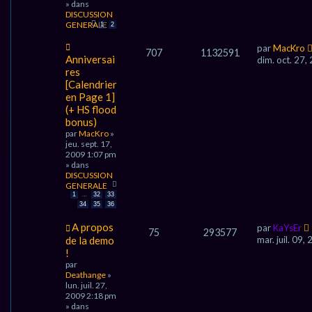
» dans
s
DISCUSSION
s
GENERALE
a
1
2
g
N
e
par
MacKro
707
1132591
o
Anniversai
dim. oct. 27
u
res
v
[Calendrier
e
en Page 1]
a
(+ HS flood
u
m
bonus)
e
par
MacKro
»
s
jeu. sept. 17,
s
2009 1:07 pm
a
» dans
g
DISCUSSION
e
GENERALE
…
1
32
33
34
35
36
N
A propos
par
KaYsEr
75
293577
o
de la demo
mar. juil. 09
u
!
v
par
e
Deathange
»
a
lun. juil. 27,
u
2009 2:18 pm
m
» dans
e