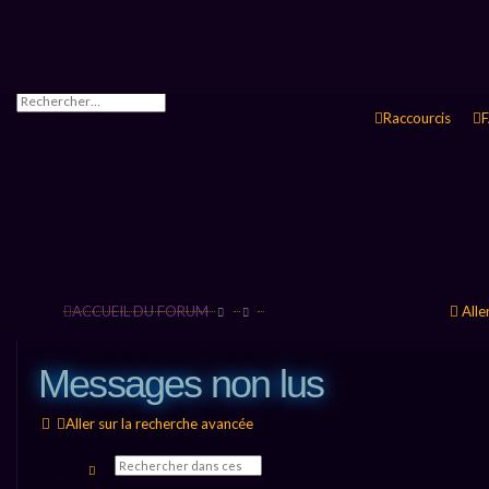
Raccourcis
ACCUEIL DU FORUM
Alle
Messages non lus
Aller sur la recherche avancée
R
R