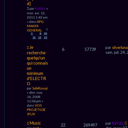
m
d]
e
par
KaYsEr
»
s
mer. avr. 13,
s
2011 1:43 am
a
» dans
RPG
g
MAKER
e
GENERAL
…
1
9
10
11
12
13
N
Je
par
silverlun
6
57739
o
recherche
sam. juil. 24
u
quelqu'un
v
qui connais
e
un
a
u
minimum
m
d'ELECTR
e
O
s
par
SabiRyuuji
s
» dim. nov.
a
16, 2008
g
11:06 pm »
e
dans
VOS
PROJETS DE
JEUX
N
Music
par
KaYsEr
22
269497
o
par
Josh
»
dim. mars 07