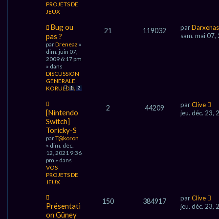
PROJETS DE
s
JEUX
s
a
N
Bug ou
par
Darxenas
g
21
119032
o
pas ?
e
sam. mai 07,
u
par
Dreneaz
»
v
dim. juin 07,
e
2009 6:17 pm
a
» dans
u
DISCUSSION
m
GENERALE
e
KORULDIA
1
2
s
s
N
par
Clive
a
2
44209
o
[Nintendo
jeu. déc. 23,
g
u
Switch]
e
v
Toricky-S
e
par
T@koron
a
» dim. déc.
u
12, 2021 9:36
m
pm » dans
e
VOS
s
PROJETS DE
s
JEUX
a
g
N
par
Clive
e
150
384917
o
Présentati
jeu. déc. 23,
u
on Güney
v