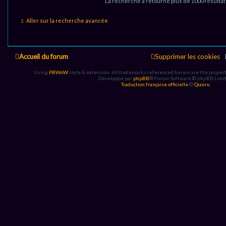
La recherche a retourné plus de 1000 résulta
e
Aller sur la recherche avancée
Accueil du forum
Supprimer les cookies
Using
PBWoW
style & extension. All trademarks referenced herein are the propert
Développé par
phpBB
® Forum Software © phpBB Limi
Traduction française officielle
©
Qiaeru