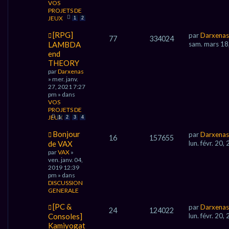
VOS
s
PROJETS DE
s
JEUX
1
2
a
g
N
[RPG]
par
Darxenas
e
77
334024
o
LAMBDA
sam. mars 18
u
end
v
THEORY
e
par
Darxenas
a
» mer. janv.
u
27, 2021 7:27
m
pm » dans
e
VOS
s
PROJETS DE
s
JEUX
a
1
2
3
4
g
N
Bonjour
e
par
Darxenas
16
157655
o
de VAX
lun. févr. 20
u
par
VAX
»
v
ven. janv. 04,
e
2019 12:39
a
pm » dans
u
DISCUSSION
m
GENERALE
e
s
N
[PC &
par
Darxenas
s
24
124022
o
Consoles]
lun. févr. 20
a
u
Kamiyogat
g
v