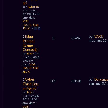
e
ari
e
par
T@koron
a
» dim. déc.
u
12, 2021 9:40
m
pm » dans
e
VOS
s
PROJETS DE
s
JEUX
a
1
2
g
N
Ildaa
e
par
VAX
8
65496
o
Project
mer. janv. 25
u
(Game
v
Concept)
e
par
faza
» jeu.
a
mai 13, 2021
u
3:08 pm »
m
dans
VOS
e
PROJETS DE
s
JEUX
s
a
N
Cyber
g
par
Darxenas
17
61848
o
e
Clash (jeu
sam. mai 07,
u
en ligne)
v
par
faza
»
e
mar. nov. 16,
a
2021 12:01
u
am » dans
m
VOS
e