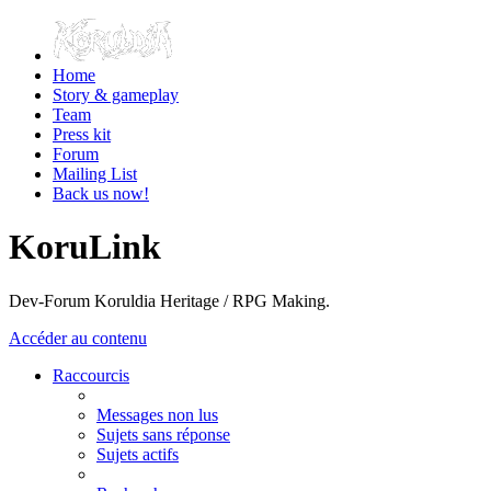
Home
Story & gameplay
Team
Press kit
Forum
Mailing List
Back us now!
KoruLink
Dev-Forum Koruldia Heritage / RPG Making.
Accéder au contenu
Raccourcis
Messages non lus
Sujets sans réponse
Sujets actifs