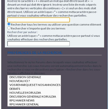
Insérez le caractère « + » devant un mot qui doit être trouvé et « - »
devant un mot qui doit être ignoré. Insérez une liste de mots séparés
entre des barres verticales discontinues « | » si seul un des mots doit
être trouvé. Utilisez un astérisque « * » comme métacaractère passe-
partout si vous souhaitez effectuer des recherches partielles.
Rechercher tous les termes ou utiliser une question comme élément
Rechercher n’importe quel de ces termes
Rechercher par auteur :
Utilisez un astérisque « * » comme métacaractère passe-partout si vous
souhaitez effectuer des recherches partielles.
PRÉFÉRENCES DE LA RECHERCHE
Rechercher dans les forums :
Sélectionnez le ou les forums dans lesquels vous souhaitez effectuer
une recherche. Les sous-forums seront automatiquement inclus dans la
recherche si vous ne désactivez pas l’option « Rechercher dans les sous-
forums » affichée ci-dessous.
Rechercher dans les sous-forums :