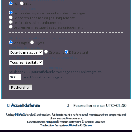
Oui
Non
Rechercher dans :
Le titre des sujets et le contenu des messages
Le contenu des messages uniquement
Le titre des sujets uniquement
Le premier message des sujets uniquement
Afficher les résultats sous forme de :
Messages
Sujets
Trier les résultats par :
Croissant
Décroissant
Limiter les résultats selon leur ancienneté :
Afficher seulement les premiers :
Saisissez « 0 » pour afficher le message dans son intégralité.
caractères des messages
Accueil du forum
Fuseau horaire sur
UTC+01:00
Using
PBWoW
style & extension. All trademarks referenced herein are the properties of
their respective owners.
Développé par
phpBB
® Forum Software © phpBB Limited
Traduction française officielle
©
Qiaeru