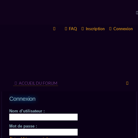
FAQ
Inscription
Connexion
R
ACCUEIL DU FORUM
e
Connexion
c
Nom d’utilisateur :
h
e
Mot de passe :
r