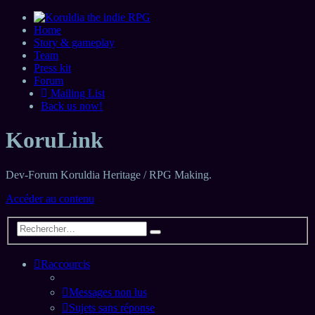
Home
Story & gameplay
Team
Press kit
Forum
Mailing List
Back us now!
KoruLink
Dev-Forum Koruldia Heritage / RPG Making.
Accéder au contenu
Raccourcis
Messages non lus
Sujets sans réponse