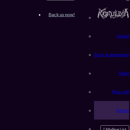
Inscription
FAQ
Back us now!
Accueil du forum
Rechercher
Home
Connexion
Story & gameplay
Nom d’utilisateur :
Team
Mot de passe :
Press kit
J’ai oublié mon mot de passe
Se souvenir de moi
Forum
Masquer ma présence lors de cette session
Mailing List