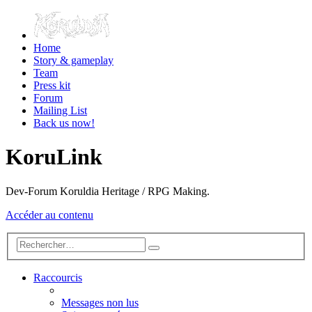
Home
Story & gameplay
Team
Press kit
Forum
Mailing List
Back us now!
KoruLink
Dev-Forum Koruldia Heritage / RPG Making.
Accéder au contenu
Raccourcis
Messages non lus