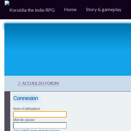
Home
Story & gameplay
ACCUEIL DU FORUM
Connexion
Nom d’utilisateur :
Mot de passe :
J’ai oublié mon mot de passe