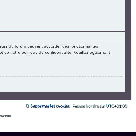
c
h
e
r
teurs du forum peuvent accorder des fonctionnalités
et de notre politique de confidentialité. Veuillez également
Supprimer les cookies
Fuseau horaire sur
UTC+01:00
 owners.