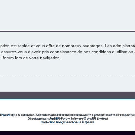
ription est rapide et vous offre de nombreux avantages. Les administra
, assurez-vous d’avoir pris connaissance de nos conditions d’utilisation 
u forum lors de votre navigation.
PBWoW
style & extension. All trademarks referenced herein are the properties of their respective
Développé par
phpBB
® Forum Software © phpBB Limited
Traduction française officielle
©
Qiaeru