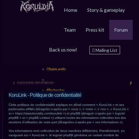
Home
Story & gameplay
Raccourcis
FAQ
Inscription
Connexion
Team
Press kit
Forum
Messages non lus
Back us now!
Mailing List
Sujets sans réponse
Sujets actifs
Rech
ACCUEIL DU FORUM
Rechercher
KoruLink - Politique de confidentialité
Cette politique de confidentialité explique en détail comment « KoruLink » et ses
partenaires affiliés (désignés ci-après par « nous », « notre », « nos », « KoruLink »
et « https://www.koruldia.com/korulink ») et phpBB (désigné ci-après par « logiciel
phpBB » et « phpBB Limited ») utilisent toutes les informations collectées lors des
sessions d’utilisation de votre part (désignées ci-après par « vos informations »).
Vos informations sont collectées de deux manières différentes. Premièrement, en
naviguant sur « KoruLink », le logiciel phpBB génèrera un certain nombre de