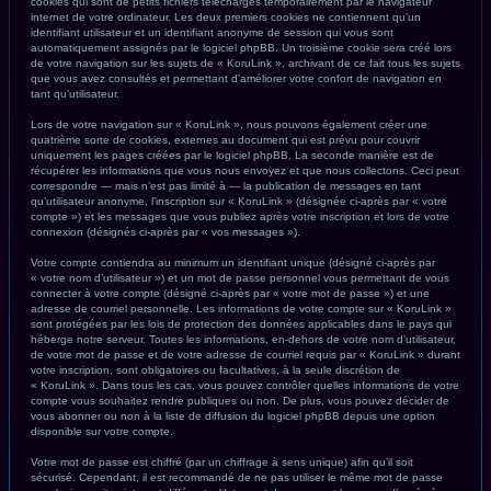
cookies qui sont de petits fichiers téléchargés temporairement par le navigateur
internet de votre ordinateur. Les deux premiers cookies ne contiennent qu’un
identifiant utilisateur et un identifiant anonyme de session qui vous sont
automatiquement assignés par le logiciel phpBB. Un troisième cookie sera créé lors
de votre navigation sur les sujets de « KoruLink », archivant de ce fait tous les sujets
que vous avez consultés et permettant d’améliorer votre confort de navigation en
tant qu’utilisateur.
Lors de votre navigation sur « KoruLink », nous pouvons également créer une
quatrième sorte de cookies, externes au document qui est prévu pour couvrir
uniquement les pages créées par le logiciel phpBB. La seconde manière est de
récupérer les informations que vous nous envoyez et que nous collectons. Ceci peut
correspondre — mais n’est pas limité à — la publication de messages en tant
qu’utilisateur anonyme, l’inscription sur « KoruLink » (désignée ci-après par « votre
compte ») et les messages que vous publiez après votre inscription et lors de votre
connexion (désignés ci-après par « vos messages »).
Votre compte contiendra au minimum un identifiant unique (désigné ci-après par
« votre nom d’utilisateur ») et un mot de passe personnel vous permettant de vous
connecter à votre compte (désigné ci-après par « votre mot de passe ») et une
adresse de courriel personnelle. Les informations de votre compte sur « KoruLink »
sont protégées par les lois de protection des données applicables dans le pays qui
héberge notre serveur. Toutes les informations, en-dehors de votre nom d’utilisateur,
de votre mot de passe et de votre adresse de courriel requis par « KoruLink » durant
votre inscription, sont obligatoires ou facultatives, à la seule discrétion de
« KoruLink ». Dans tous les cas, vous pouvez contrôler quelles informations de votre
compte vous souhaitez rendre publiques ou non. De plus, vous pouvez décider de
vous abonner ou non à la liste de diffusion du logiciel phpBB depuis une option
disponible sur votre compte.
Votre mot de passe est chiffré (par un chiffrage à sens unique) afin qu’il soit
sécurisé. Cependant, il est recommandé de ne pas utiliser le même mot de passe