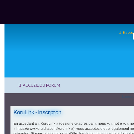
Racco
ACCUEIL DU FORUM
Langue
KoruLink - Inscription
En accédant à « KoruLink » (désigné ci-après par « nous », « notre », « no
« https://www.koruldia.com/korulink »), vous acceptez d’être légalement r
suivantes. Si vous n’acceptez pas d’être légalement responsable de toutes