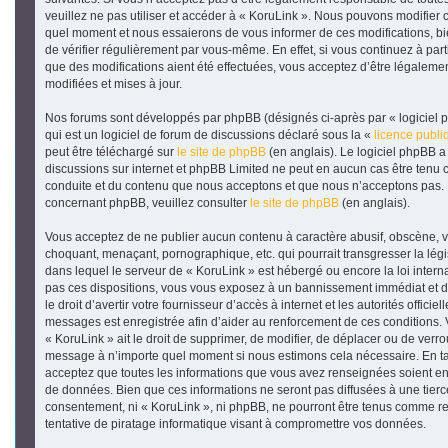
veuillez ne pas utiliser et accéder à « KoruLink ». Nous pouvons modifier 
quel moment et nous essaierons de vous informer de ces modifications, b
de vérifier régulièrement par vous-même. En effet, si vous continuez à part
que des modifications aient été effectuées, vous acceptez d’être légaleme
modifiées et mises à jour.
Nos forums sont développés par phpBB (désignés ci-après par « logiciel 
qui est un logiciel de forum de discussions déclaré sous la «
licence publ
peut être téléchargé sur
le site de phpBB
(en anglais). Le logiciel phpBB a p
discussions sur internet et phpBB Limited ne peut en aucun cas être ten
conduite et du contenu que nous acceptons et que nous n’acceptons pas. 
concernant phpBB, veuillez consulter
le site de phpBB
(en anglais).
Vous acceptez de ne publier aucun contenu à caractère abusif, obscène, vu
choquant, menaçant, pornographique, etc. qui pourrait transgresser la légi
dans lequel le serveur de « KoruLink » est hébergé ou encore la loi intern
pas ces dispositions, vous vous exposez à un bannissement immédiat et dé
le droit d’avertir votre fournisseur d’accès à internet et les autorités officie
messages est enregistrée afin d’aider au renforcement de ces conditions. 
« KoruLink » ait le droit de supprimer, de modifier, de déplacer ou de verrou
message à n’importe quel moment si nous estimons cela nécessaire. En tan
acceptez que toutes les informations que vous avez renseignées soient e
de données. Bien que ces informations ne seront pas diffusées à une tierce
consentement, ni « KoruLink », ni phpBB, ne pourront être tenus comme 
tentative de piratage informatique visant à compromettre vos données.