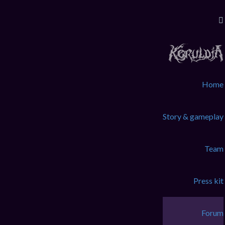
KoruLink
Dev-Forum Koruldia Heritage / RPG Making.
Accéder au contenu
Home
Raccourcis
FAQ
Story & gameplay
Messages non lus
Sujets sans réponse
Team
Sujets actifs
Rechercher
Connexion
Press kit
Inscription
Accueil du forum
Rechercher
Forum