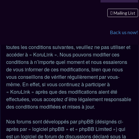
KoruLink - Conditions d’utilisation
En accédant à « KoruLink » (désigné ci-après par
Mailing List
« nous », « notre », « nos », « KoruLink » et
« https://www.koruldia.com/korulink »), vous acceptez
d’être légalement responsable des conditions suivantes.
Back us now!
Si vous n’acceptez pas d’être légalement responsable de
toutes les conditions suivantes, veuillez ne pas utiliser et
accéder à « KoruLink ». Nous pouvons modifier ces
conditions à n’importe quel moment et nous essaierons
de vous informer de ces modifications, bien que nous
vous conseillons de vérifier régulièrement par vous-
même. En effet, si vous continuez à participer à
« KoruLink » après que des modifications aient été
effectuées, vous acceptez d’être légalement responsable
des conditions modifiées et mises à jour.
Nos forums sont développés par phpBB (désignés ci-
après par « logiciel phpBB » et « phpBB Limited ») qui
est un logiciel de forum de discussions déclaré sous la