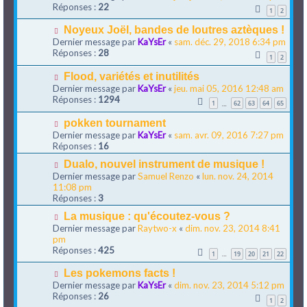
Réponses :
22
1
2
Noyeux Joël, bandes de loutres aztèques !
Dernier message par
KaYsEr
«
sam. déc. 29, 2018 6:34 pm
Réponses :
28
1
2
Flood, variétés et inutilités
Dernier message par
KaYsEr
«
jeu. mai 05, 2016 12:48 am
Réponses :
1294
1
62
63
64
65
…
pokken tournament
Dernier message par
KaYsEr
«
sam. avr. 09, 2016 7:27 pm
Réponses :
16
Dualo, nouvel instrument de musique !
Dernier message par
Samuel Renzo
«
lun. nov. 24, 2014
11:08 pm
Réponses :
3
La musique : qu'écoutez-vous ?
Dernier message par
Raytwo-x
«
dim. nov. 23, 2014 8:41
pm
Réponses :
425
1
19
20
21
22
…
Les pokemons facts !
Dernier message par
KaYsEr
«
dim. nov. 23, 2014 5:12 pm
Réponses :
26
1
2