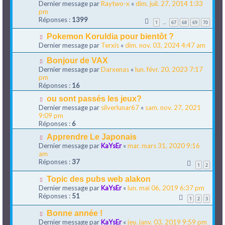
Dernier message par
Raytwo-x
«
dim. juil. 27, 2014 1:33
pm
Réponses :
1399
1
67
68
69
70
…
Pokemon Koruldia pour bientôt ?
Dernier message par
Terxis
«
dim. nov. 03, 2024 4:47 am
Bonjour de VAX
Dernier message par
Darxenas
«
lun. févr. 20, 2023 7:17
pm
Réponses :
16
ou sont passés les jeux?
Dernier message par
silverlunar67
«
sam. nov. 27, 2021
9:09 pm
Réponses :
6
Apprendre Le Japonais
Dernier message par
KaYsEr
«
mar. mars 31, 2020 9:16
am
Réponses :
37
1
2
Topic des pubs web alakon
Dernier message par
KaYsEr
«
lun. mai 06, 2019 6:37 pm
Réponses :
51
1
2
3
Bonne année !
Dernier message par
KaYsEr
«
jeu. janv. 03, 2019 9:59 pm