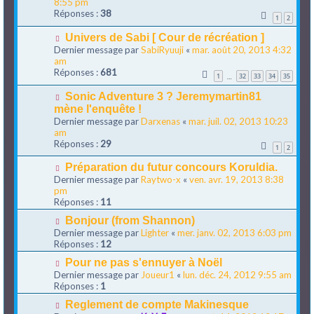
8:55 pm
Réponses :
38
1
2
Univers de Sabi [ Cour de récréation ]
Dernier message par
SabiRyuuji
«
mar. août 20, 2013 4:32
am
Réponses :
681
1
32
33
34
35
…
Sonic Adventure 3 ? Jeremymartin81
mène l'enquête !
Dernier message par
Darxenas
«
mar. juil. 02, 2013 10:23
am
Réponses :
29
1
2
Préparation du futur concours Koruldia.
Dernier message par
Raytwo-x
«
ven. avr. 19, 2013 8:38
pm
Réponses :
11
Bonjour (from Shannon)
Dernier message par
Lighter
«
mer. janv. 02, 2013 6:03 pm
Réponses :
12
Pour ne pas s'ennuyer à Noël
Dernier message par
Joueur1
«
lun. déc. 24, 2012 9:55 am
Réponses :
1
Reglement de compte Makinesque