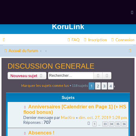
KoruLink
FAQ
Inscription
Connexion
R
Accueil du forum
e
DISCUSSION GENERALE
c
Rechercher
Recherche av
Nouveau sujet
h
1
2
3
4
e
Marquer les sujets comme lus
• 118 sujets
Suivant
r
Sujets
c
Anniversaires [Calendrier en Page 1] (+ HS
flood bonus)
h
Dernier message par
MacKro
«
dim. oct. 27, 2019 1:28 pm
e
Réponses :
707
1
33
34
35
36
…
r
Absences !