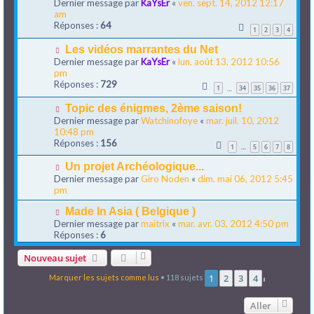
Dernier message par
KaYsEr
«
ven. sept. 14, 2012 12:17
am
Réponses :
64
1
2
3
4
Les vidéos marrantes du Net
Dernier message par
KaYsEr
«
lun. août 13, 2012 10:56
pm
Réponses :
729
1
34
35
36
37
…
Topic des énigmes, 2ème saison!
Dernier message par
Watchinofoye
«
mar. juil. 10, 2012
10:48 pm
Réponses :
156
1
5
6
7
8
…
Un projet Archéologique...
Dernier message par
Giro Noden
«
dim. mai 06, 2012 5:45
pm
Made In Asia ( Belgique )
Dernier message par
maitrix
«
mar. avr. 03, 2012 4:50 pm
Réponses :
6
Nouveau sujet
1
2
3
4
Marquer les sujets comme lus
• 118 sujets
Suivant
Aller