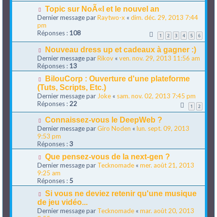
Topic sur NoÃ«l et le nouvel an
Dernier message par
Raytwo-x
«
dim. déc. 29, 2013 7:44
pm
Réponses :
108
1
2
3
4
5
6
Nouveau dress up et cadeaux à gagner :)
Dernier message par
Rikov
«
ven. nov. 29, 2013 11:56 am
Réponses :
13
BilouCorp : Ouverture d'une plateforme
(Tuts, Scripts, Etc.)
Dernier message par
Joke
«
sam. nov. 02, 2013 7:45 pm
Réponses :
22
1
2
Connaissez-vous le DeepWeb ?
Dernier message par
Giro Noden
«
lun. sept. 09, 2013
9:53 pm
Réponses :
3
Que pensez-vous de la next-gen ?
Dernier message par
Tecknomade
«
mer. août 21, 2013
9:25 am
Réponses :
5
Si vous ne deviez retenir qu'une musique
de jeu vidéo...
Dernier message par
Tecknomade
«
mar. août 20, 2013