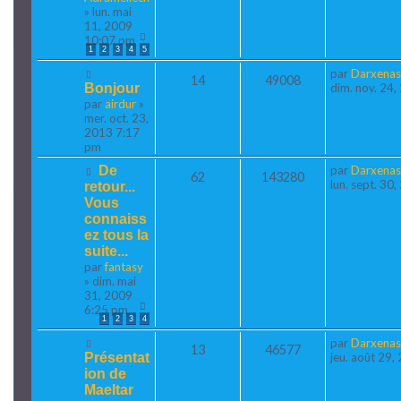
» lun. mai
11, 2009
10:07 pm
1
2
3
4
5
par
Darxenas
14
49008
Bonjour
dim. nov. 24
par
airdur
»
mer. oct. 23,
2013 7:17
pm
De
par
Darxenas
62
143280
lun. sept. 30
retour...
Vous
connaiss
ez tous la
suite...
par
fantasy
» dim. mai
31, 2009
6:25 pm
1
2
3
4
par
Darxenas
13
46577
Présentat
jeu. août 29
ion de
Maeltar