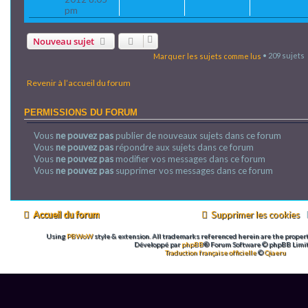
pm
Nouveau sujet
Marquer les sujets comme lus
• 209 sujets
Revenir à l’accueil du forum
PERMISSIONS DU FORUM
Vous
ne pouvez pas
publier de nouveaux sujets dans ce forum
Vous
ne pouvez pas
répondre aux sujets dans ce forum
Vous
ne pouvez pas
modifier vos messages dans ce forum
Vous
ne pouvez pas
supprimer vos messages dans ce forum
Accueil du forum
Supprimer les cookies
Using
PBWoW
style & extension. All trademarks referenced herein are the propert
Développé par
phpBB
® Forum Software © phpBB Limi
Traduction française officielle
©
Qiaeru