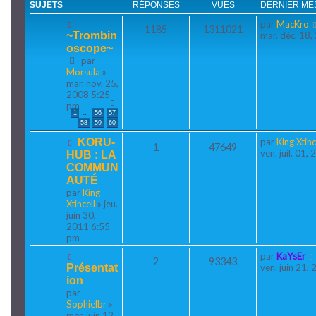
SUJETS
RÉPONSES
VUES
DERNIER ME
par
MacKro
1185
1311021
~Trombin
mar. déc. 18
oscope~
par
Morsula
»
mar. nov. 25,
2008 5:25
pm
…
1
56
57
58
59
60
KORU-
par
King Xtinc
1
47649
ven. juil. 01
HUB : LA
COMMUN
AUTÉ
par
King
Xtincell
» jeu.
juin 30,
2011 6:55
pm
par
KaYsEr
2
93343
Présentat
ven. juin 21,
ion
par
Sophielbr
»
mer. juin 12,