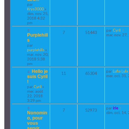
par
Krys3000
»
dim. nov. 25,
2018 4:32
pm
par
Cyril
7
51443
Purplehill
mar. nov. 27
s
par
purplehills
»
mar. nov. 20,
2018 5:38
pm
Hello je
par
Lufia Lula
11
65304
mer. oct. 31
suis Cyril
!
par
Cyril
»
mer. août
22, 2018
3:29 pm
par
irie
7
52973
Nonomin
dim. oct. 14
o, pour
vous
servir