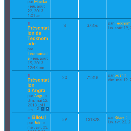
par
Maeltar
» jeu. août
22, 2013
1:01 am
par
Tecknom
8
37356
Présentat
lun. août 19
ion de
Tecknom
ade
par
Tecknomad
e
» jeu. août
15, 2013
12:48 pm
par
oclaf
20
71318
Présentat
dim. mai 19,
ion
d'Angra
par
Angra
»
dim. mai 12,
2013 1:41
am
1
2
Bilou !
par
Rikov
59
131828
lun. avr. 22,
par
Joke
»
mer. avr. 03,