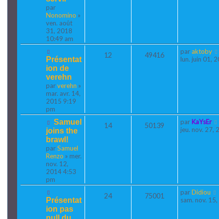
par
Nonomino
»
ven. août
31, 2018
10:49 am
par
aktoby
12
49416
Présentat
lun. juin 01,
ion de
verehn
par
verehn
»
mar. avr. 14,
2015 9:19
pm
Samuel
par
KaYsEr
14
50139
jeu. nov. 27,
joins the
brawl!
par
Samuel
Renzo
» mer.
nov. 12,
2014 4:53
pm
par
Didiou
24
75001
Présentat
sam. nov. 15
ion pas
null du