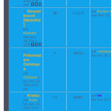
2013 5:09
pm
1
2
3
Nouvel
par
Raytwo-
48
111271
mar. févr. 12
Inscrit
[Medethir
]
par
Medethir
»
ven. janv.
18, 2013
10:33 pm
1
2
3
par
oshidawa
9
40550
Présentat
lun. nov. 26,
ion
Oshidaw
a
par
oshidawa
»
lun. nov. 12,
2012 6:52
pm
Kreiss
par
irie
13
46491
jeu. nov. 22,
par
Kreiss
»
lun. nov. 12,
2012 2:57