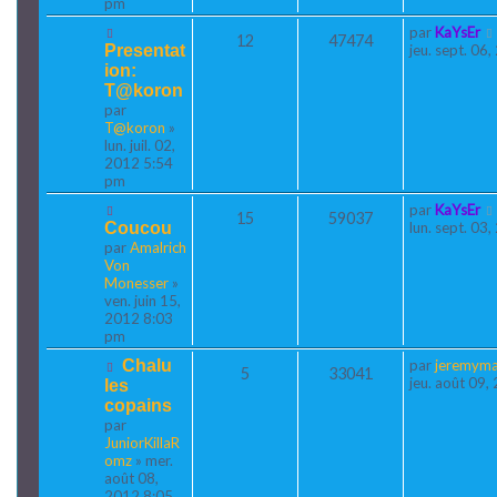
pm
par
KaYsEr
12
47474
Presentat
jeu. sept. 06
ion:
T@koron
par
T@koron
»
lun. juil. 02,
2012 5:54
pm
par
KaYsEr
15
59037
Coucou
lun. sept. 03
par
Amalrich
Von
Monesser
»
ven. juin 15,
2012 8:03
pm
Chalu
par
jeremyma
5
33041
jeu. août 09
les
copains
par
JuniorKillaR
omz
» mer.
août 08,
2012 8:05