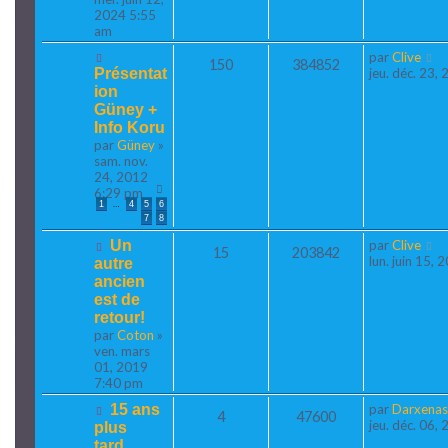
2024 5:55
am
par
Clive
150
384852
Présentat
jeu. déc. 23,
ion
Güney +
Info Koru
par
Güney
»
sam. nov.
24, 2012
6:29 pm
…
1
4
5
6
7
8
Un
par
Clive
15
203842
lun. juin 15,
autre
ancien
est de
retour!
par
Coton
»
ven. mars
01, 2019
7:40 pm
15 ans
par
Darxenas
4
47600
jeu. déc. 06,
plus
tard...