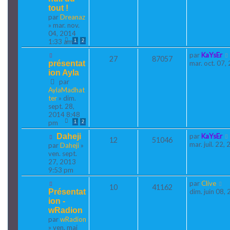
tout !
par
Dreanaz
» mar. nov.
04, 2014
1:33 am
1
2
par
KaYsEr
27
87057
présentat
mar. oct. 07
ion Ayla
par
AylaMadhat
ter
» dim.
sept. 28,
2014 8:48
pm
1
2
Daheji
par
KaYsEr
12
51046
mar. juil. 22
par
Daheji
»
ven. sept.
27, 2013
9:53 pm
par
Clive
10
41162
Présentat
dim. juin 08,
ion -
wRadion
par
wRadion
» ven. mai