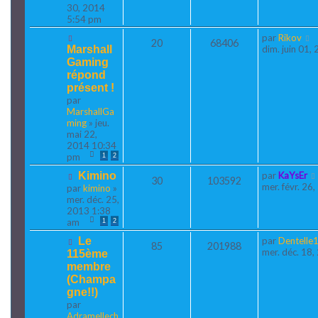
30, 2014
5:54 pm
par
Rikov
20
68406
Marshall
dim. juin 01,
Gaming
répond
présent !
par
MarshallGa
ming
» jeu.
mai 22,
2014 10:34
pm
1
2
Kimino
par
KaYsEr
30
103592
mer. févr. 26
par
kimino
»
mer. déc. 25,
2013 1:38
am
1
2
Le
par
Dentelle
85
201988
mer. déc. 18
115ème
membre
(Champa
gne!!)
par
Adramellech