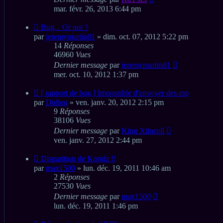
mar. févr. 26, 2013 6:44 pm
Bug... Or not ?
par
jeremymartin81
» dim. oct. 07, 2012 5:22 pm
14
Réponses
46960
Vues
Dernier message
par
jeremymartin81
mer. oct. 10, 2012 1:37 pm
[ rapport de bug ] Impossible d'envoyer des mp
par
Didiou
» ven. janv. 20, 2012 2:15 pm
9
Réponses
38106
Vues
Dernier message
par
King Xtincell
ven. janv. 27, 2012 2:44 pm
Disparition de Korulz !!
par
max1500
» lun. déc. 19, 2011 10:46 am
2
Réponses
27530
Vues
Dernier message
par
max1500
lun. déc. 19, 2011 1:46 pm