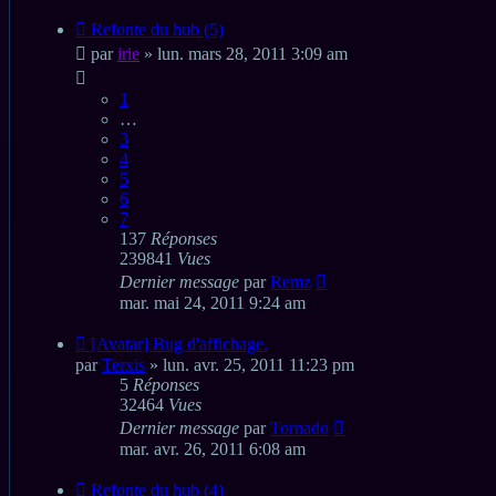
Refonte du hub (5)
par
irie
» lun. mars 28, 2011 3:09 am
1
…
3
4
5
6
7
137
Réponses
239841
Vues
Dernier message
par
Remz
mar. mai 24, 2011 9:24 am
[Avatar] Bug d'affichage.
par
Terxis
» lun. avr. 25, 2011 11:23 pm
5
Réponses
32464
Vues
Dernier message
par
Tornado
mar. avr. 26, 2011 6:08 am
Refonte du hub (4)