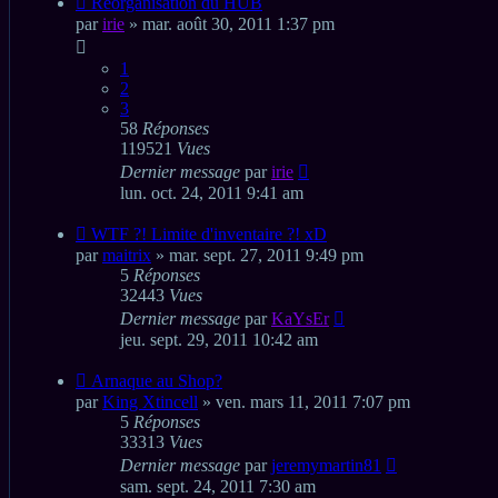
Réorganisation du HUB
par
irie
» mar. août 30, 2011 1:37 pm
1
2
3
58
Réponses
119521
Vues
Dernier message
par
irie
lun. oct. 24, 2011 9:41 am
WTF ?! Limite d'inventaire ?! xD
par
maitrix
» mar. sept. 27, 2011 9:49 pm
5
Réponses
32443
Vues
Dernier message
par
KaYsEr
jeu. sept. 29, 2011 10:42 am
Arnaque au Shop?
par
King Xtincell
» ven. mars 11, 2011 7:07 pm
5
Réponses
33313
Vues
Dernier message
par
jeremymartin81
sam. sept. 24, 2011 7:30 am