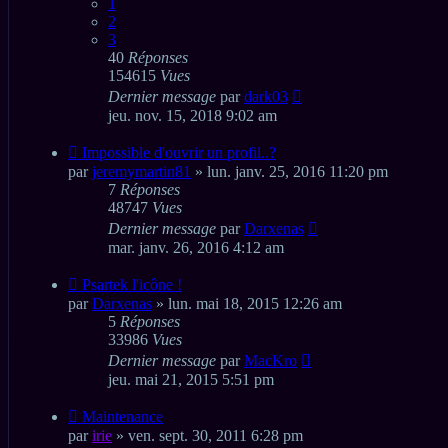
1
2
3
40
Réponses
154615
Vues
Dernier message
par
dark03
jeu. nov. 15, 2018 9:02 am
Impossible d'ouvrir un profil..?
par
jeremymartin81
» lun. janv. 25, 2016 11:20 pm
7
Réponses
48747
Vues
Dernier message
par
Darxenas
mar. janv. 26, 2016 4:12 am
Psartek l'icône !
par
Darxenas
» lun. mai 18, 2015 12:26 am
5
Réponses
33986
Vues
Dernier message
par
MacKro
jeu. mai 21, 2015 5:51 pm
Maintenance
par
irie
» ven. sept. 30, 2011 6:28 pm