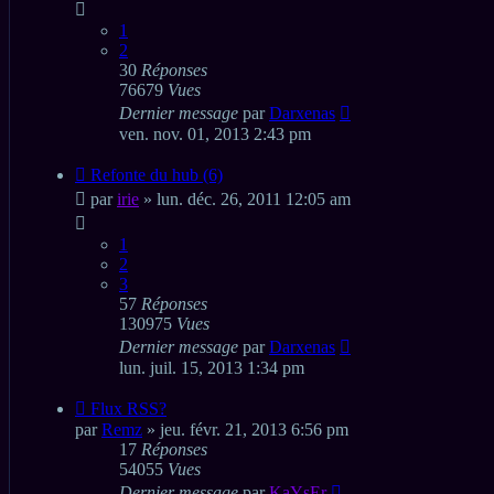
1
2
30
Réponses
76679
Vues
Dernier message
par
Darxenas
ven. nov. 01, 2013 2:43 pm
Refonte du hub (6)
par
irie
» lun. déc. 26, 2011 12:05 am
1
2
3
57
Réponses
130975
Vues
Dernier message
par
Darxenas
lun. juil. 15, 2013 1:34 pm
Flux RSS?
par
Remz
» jeu. févr. 21, 2013 6:56 pm
17
Réponses
54055
Vues
Dernier message
par
KaYsEr