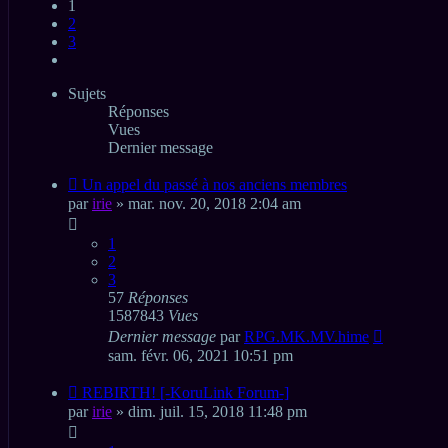
1
2
3
Suivant
Sujets
Réponses
Vues
Dernier message
Un appel du passé à nos anciens membres
par
irie
» mar. nov. 20, 2018 2:04 am
1
2
3
57
Réponses
1587843
Vues
Dernier message
par
RPG.MK.MV.hime
sam. févr. 06, 2021 10:51 pm
REBIRTH! [-KoruLink Forum-]
par
irie
» dim. juil. 15, 2018 11:48 pm