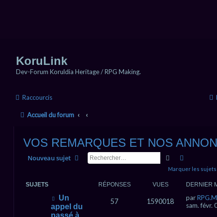
KoruLink
Dev-Forum Koruldia Heritage / RPG Making.
Raccourcis
Accueil du forum
VOS REMARQUES ET NOS ANNO
Rechercher
Recherche
Nouveau sujet
Marquer les sujets
SUJETS
RÉPONSES
VUES
DERNIER 
Un
par
RPG.M
57
1590018
sam. févr.
appel du
passé à