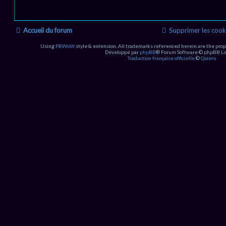
Accueil du forum
Supprimer les cook
Using
PBWoW
style & extension. All trademarks referenced herein are the prop
Développé par
phpBB
® Forum Software © phpBB Li
Traduction française officielle
©
Qiaeru