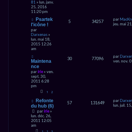
81
» lun. janv.
25, 2016
11:20 pm
Psartek
par
MacKr
5
34257
jeu. mai 2
l'icône !
par
Darxenas
»
lun. mai 18,
2015 12:26
am
par
Darxe
30
77096
Maintena
ven. nov. 
nce
par
irie
» ven.
sept. 30,
2011 6:28
pm
1
2
Refonte
par
Darxe
57
131649
lun. juil. 
du hub (6)
par
irie
»
lun. déc. 26,
2011 12:05
am
1
2
3