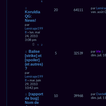
6
par
Lemir
20
64111
Koruldia
ven. août 
QG:
News!
par
Lemirage199
8
» lun. mai
24, 2010
3:08 pm
1
2
Balise
par
irie
5
32539
dim. juil. 
[strike] et
[spoiler]
(et autres)
?
par
Lemirage199
8
» mar. juin
29, 2010
10:42 pm
[rapport
par
Dentel
10
39968
dim. juil. 
de bug]
Nom de