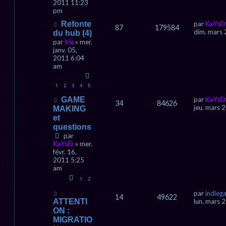
2011 11:23
pm
Refonte
par
KaYsEr
87
179584
dim. mars 
du hub (4)
par
irie
» mer.
janv. 05,
2011 6:04
am
1
2
3
4
5
GAME
par
KaYsEr
34
84626
jeu. mars 
MAKING
et
questions
par
KaYsEr
» mer.
févr. 16,
2011 5:25
am
1
2
par
indie
14
49622
ATTENTI
lun. mars 
ON :
MIGRATIO