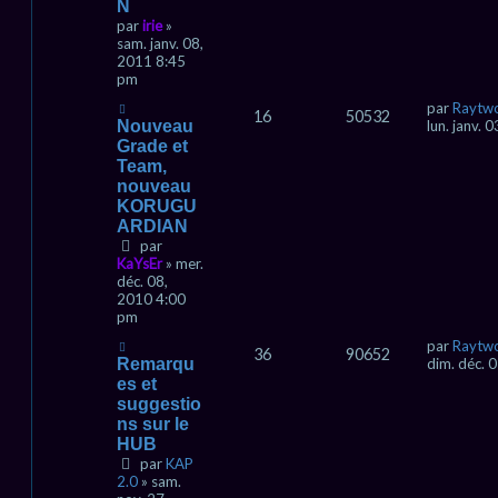
N
par
irie
»
sam. janv. 08,
2011 8:45
pm
par
Raytw
16
50532
Nouveau
lun. janv.
Grade et
Team,
nouveau
KORUGU
ARDIAN
par
KaYsEr
» mer.
déc. 08,
2010 4:00
pm
par
Raytw
36
90652
Remarqu
dim. déc. 
es et
suggestio
ns sur le
HUB
par
KAP
2.0
» sam.