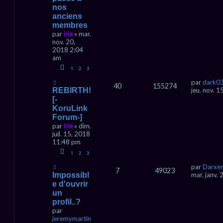
nos
anciens
membres
par
irie
» mar.
nov. 20,
2018 2:04
am
1
2
3
par
dark0
40
155274
REBIRTH!
jeu. nov. 
[-
KoruLink
Forum-]
par
irie
» dim.
juil. 15, 2018
11:48 pm
1
2
3
par
Darxe
7
49023
Impossibl
mar. janv.
e d'ouvrir
un
profil..?
par
jeremymartin