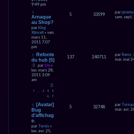
9:49 pm
par
jeremy
5
33599
Arnaque
sam. sept.
au Shop?
par
King
Xtincell
» ven.
mars 11,
2011 7:07
pm
Refonte
par
Remz
137
240711
mar. mai 2
du hub (5)
par
irie
»
lun. mars 28,
2011 3:09
am
1
3
4
5
…
6
7
[Avatar]
par
Torna
5
32748
mar. avr. 
Bug
d'affichag
e.
par
Terxis
»
lun. avr. 25,