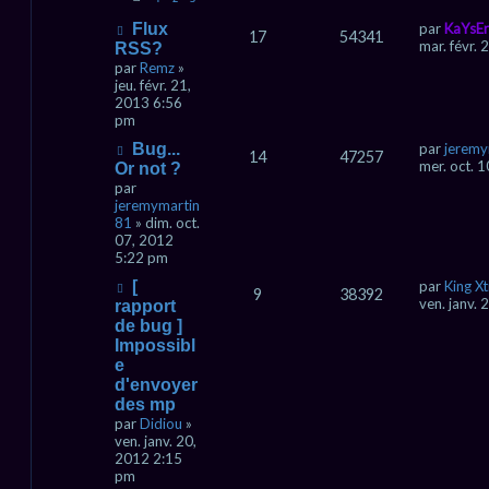
Flux
par
KaYsEr
17
54341
mar. févr.
RSS?
par
Remz
»
jeu. févr. 21,
2013 6:56
pm
Bug...
par
jeremy
14
47257
mer. oct. 
Or not ?
par
jeremymartin
81
» dim. oct.
07, 2012
5:22 pm
[
par
King Xt
9
38392
ven. janv.
rapport
de bug ]
Impossibl
e
d'envoyer
des mp
par
Didiou
»
ven. janv. 20,
2012 2:15
pm