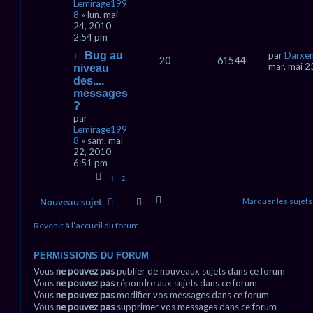
Lemirage199
8
» lun. mai
24, 2010
2:54 pm
Bug au
par
Darxe
20
61544
mar. mai 2
niveau
des....
messages
?
par
Lemirage199
8
» sam. mai
22, 2010
6:51 pm
1
2
Nouveau sujet
Marquer les sujets
Revenir à l’accueil du forum
PERMISSIONS DU FORUM
Vous
ne pouvez pas
publier de nouveaux sujets dans ce forum
Vous
ne pouvez pas
répondre aux sujets dans ce forum
Vous
ne pouvez pas
modifier vos messages dans ce forum
Vous
ne pouvez pas
supprimer vos messages dans ce forum