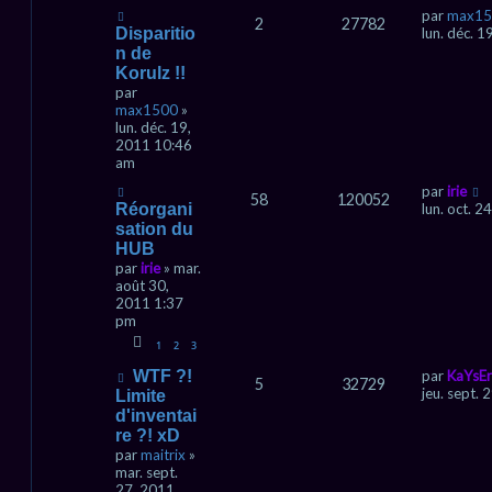
par
max15
2
27782
Disparitio
lun. déc. 
n de
Korulz !!
par
max1500
»
lun. déc. 19,
2011 10:46
am
par
irie
58
120052
Réorgani
lun. oct. 
sation du
HUB
par
irie
» mar.
août 30,
2011 1:37
pm
1
2
3
WTF ?!
par
KaYsEr
5
32729
jeu. sept.
Limite
d'inventai
re ?! xD
par
maitrix
»
mar. sept.
27, 2011