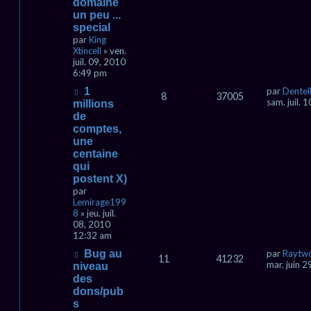
domaine
un peu ...
special
par
King
Xtincell
» ven.
juil. 09, 2010
6:49 pm
1
par
Dentel
8
37005
sam. juil.
millions
de
comptes,
une
centaine
qui
postent X)
par
Lemirage199
8
» jeu. juil.
08, 2010
12:32 am
Bug au
par
Raytw
11
41232
mar. juin 
niveau
des
dons/pub
s