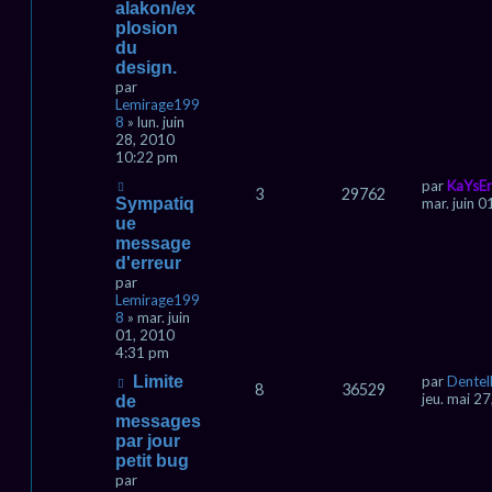
alakon/ex
plosion
du
design.
par
Lemirage199
8
» lun. juin
28, 2010
10:22 pm
par
KaYsEr
3
29762
Sympatiq
mar. juin 
ue
message
d'erreur
par
Lemirage199
8
» mar. juin
01, 2010
4:31 pm
Limite
par
Dentel
8
36529
jeu. mai 2
de
messages
par jour
petit bug
par