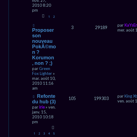
nov. 27,
2010 8:20
pm
1
2
par
KaYsEr
3
29189
Proposer
mer. août 
son
nouveau
PokÃ©mo
n ?
Korumon
, non ? ;)
par
Green
Fox Lighter
»
mar. août 10,
2010 11:16
am
Refonte
par
King Xt
105
199303
ven. août 
du hub (3)
par
irie
» ven.
janv. 15,
2010 10:18
pm
1
2
3
4
5