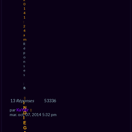
0
1
4
1
:
2
4
a
m
R
é
p
o
n
s
e
s
:
8
13
Réponses
53336
I
N
par
KaYsEr
D
mar. oct. 07, 2014 5:32 pm
I
E
G