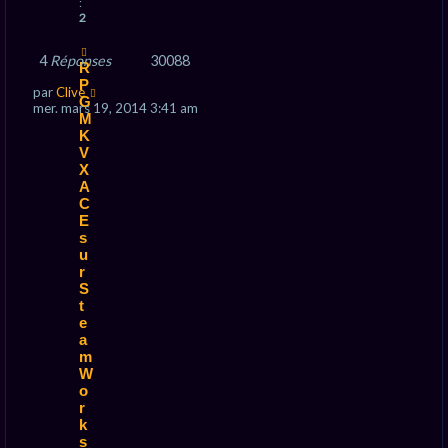
:
2
4
Réponses
30088
R
P
par
Clive
G
mer. mars 19, 2014 3:41 am
M
K
V
X
A
C
E
s
u
r
S
t
e
a
m
W
o
r
k
s