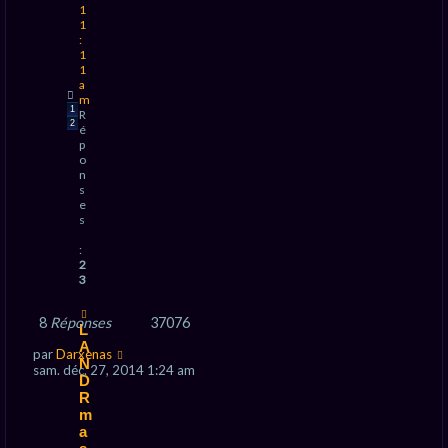
1
1
:
1
1
a
m
1
R
2
é
p
o
n
s
e
s
:
2
3
8
Réponses
37076
L
A
par
Darxenas
N
sam. déc. 27, 2014 1:24 am
D
R
m
a