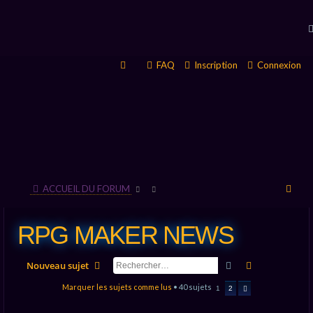
FAQ
Inscription
Connexion
R
ACCUEIL DU FORUM
e
RPG MAKER NEWS
c
h
Rechercher
Recherche av
Nouveau sujet
e
Marquer les sujets comme lus
• 40 sujets
1
2
Suivant
r