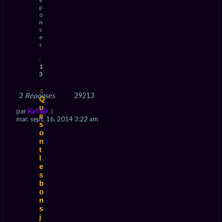
p
o
n
s
e
s
:
1
3
2
Réponses
29213
Q
u
par
KaYsEr
e
mar. sept. 16, 2014 3:22 am
s
o
n
t
l
e
s
b
o
n
s
j