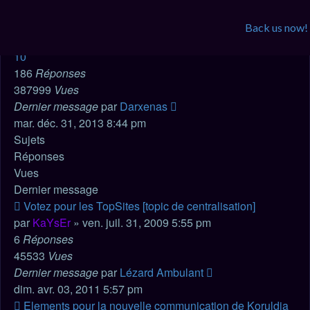
7
8
Back us now!
9
10
186
Réponses
387999
Vues
Dernier message
par
Darxenas
mar. déc. 31, 2013 8:44 pm
Sujets
Réponses
Vues
Dernier message
Votez pour les TopSites [topic de centralisation]
par
KaYsEr
» ven. juil. 31, 2009 5:55 pm
6
Réponses
45533
Vues
Dernier message
par
Lézard Ambulant
dim. avr. 03, 2011 5:57 pm
Elements pour la nouvelle communication de Koruldia