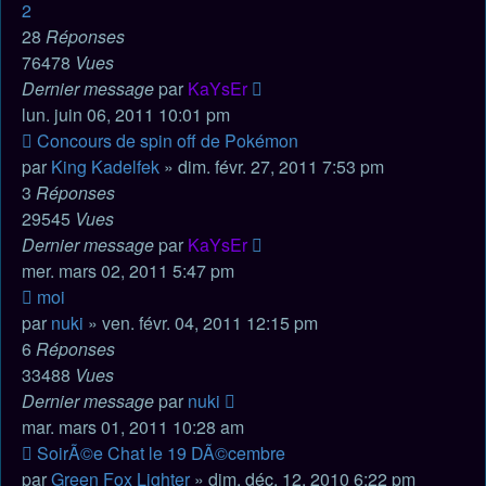
2
28
Réponses
76478
Vues
Dernier message
par
KaYsEr
lun. juin 06, 2011 10:01 pm
Concours de spin off de Pokémon
par
King Kadelfek
» dim. févr. 27, 2011 7:53 pm
3
Réponses
29545
Vues
Dernier message
par
KaYsEr
mer. mars 02, 2011 5:47 pm
moi
par
nuki
» ven. févr. 04, 2011 12:15 pm
6
Réponses
33488
Vues
Dernier message
par
nuki
mar. mars 01, 2011 10:28 am
SoirÃ©e Chat le 19 DÃ©cembre
par
Green Fox Lighter
» dim. déc. 12, 2010 6:22 pm