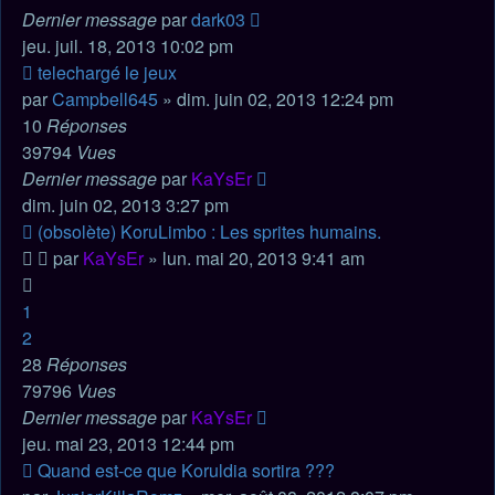
Dernier message
par
dark03
jeu. juil. 18, 2013 10:02 pm
telechargé le jeux
par
Campbell645
» dim. juin 02, 2013 12:24 pm
10
Réponses
39794
Vues
Dernier message
par
KaYsEr
dim. juin 02, 2013 3:27 pm
(obsolète) KoruLimbo : Les sprites humains.
par
KaYsEr
» lun. mai 20, 2013 9:41 am
1
2
28
Réponses
79796
Vues
Dernier message
par
KaYsEr
jeu. mai 23, 2013 12:44 pm
Quand est-ce que Koruldia sortira ???