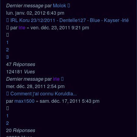
Dernier message
par
Molok
lun. janv. 02, 2012 6:43 pm
IRL Koru 23/12/2011 - Dentelle127 - Blue - Kayser -Irié
par
irie
» ven. déc. 23, 2011 9:21 pm
1
2
3
47
Réponses
124181
Vues
Dernier message
par
irie
mer. déc. 28, 2011 2:54 pm
Comment j'ai connu Koruldia...
par
max1500
» sam. déc. 17, 2011 5:43 pm
1
2
20
Réponses