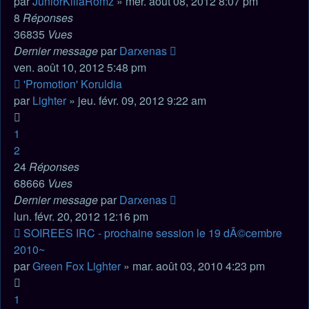
par
JuniorKillaRomz
» mer. août 08, 2012 8:07 pm
8
Réponses
36835
Vues
Dernier message
par
Darxenas
ven. août 10, 2012 5:48 pm
'Promotion' Koruldia
par
Lighter
» jeu. févr. 09, 2012 9:22 am
1
2
24
Réponses
68666
Vues
Dernier message
par
Darxenas
lun. févr. 20, 2012 12:16 pm
SOIREES IRC - prochaine session le 19 dÃ©cembre
2010~
par
Green Fox Lighter
» mar. août 03, 2010 4:23 pm
1