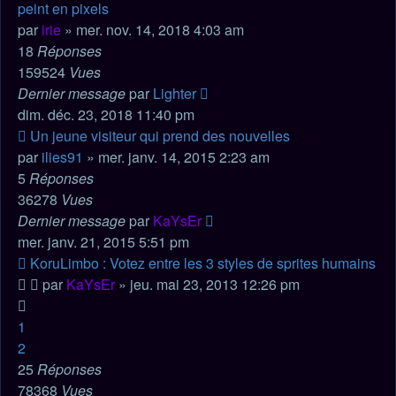
peint en pixels
par
irie
» mer. nov. 14, 2018 4:03 am
18
Réponses
159524
Vues
Dernier message
par
Lighter
dim. déc. 23, 2018 11:40 pm
Un jeune visiteur qui prend des nouvelles
par
ilies91
» mer. janv. 14, 2015 2:23 am
5
Réponses
36278
Vues
Dernier message
par
KaYsEr
mer. janv. 21, 2015 5:51 pm
KoruLimbo : Votez entre les 3 styles de sprites humains
par
KaYsEr
» jeu. mai 23, 2013 12:26 pm
1
2
25
Réponses
78368
Vues