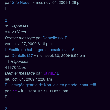
par
Giro Noden
» mer. nov. 04, 2009 1:26 pm
1
2
33
Réponses
81329
Vues
Dernier message
par
Dentelle127
ven. nov. 27, 2009 6:16 pm
Fouille du hub urgente, besoin d'aide!
par
Dentelle127
» mer. sept. 30, 2009 9:55 pm
11
Réponses
41978
Vues
Dernier message
par
KaYsEr
jeu. oct. 01, 2009 12:28 am
L'araigée géante de Koruldia en grandeur nature!!!
par
irie
» lun. sept. 07, 2009 8:29 pm
1
2