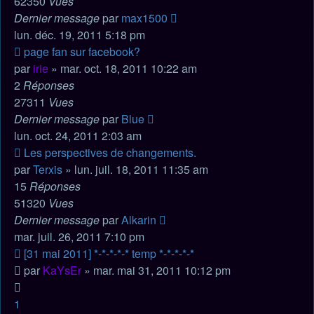
62350
Vues
Dernier message
par
max1500
lun. déc. 19, 2011 5:18 pm
page fan sur facebook?
par
irie
» mar. oct. 18, 2011 10:22 am
2
Réponses
27311
Vues
Dernier message
par
Blue
lun. oct. 24, 2011 2:03 am
Les perspectives de changements.
par
Terxis
» lun. juil. 18, 2011 11:35 am
15
Réponses
51320
Vues
Dernier message
par
Alkarin
mar. juil. 26, 2011 7:10 pm
[31 mai 2011] *-*-*-*-* temp *-*-*-*-*
par
KaYsEr
» mar. mai 31, 2011 10:12 pm
1