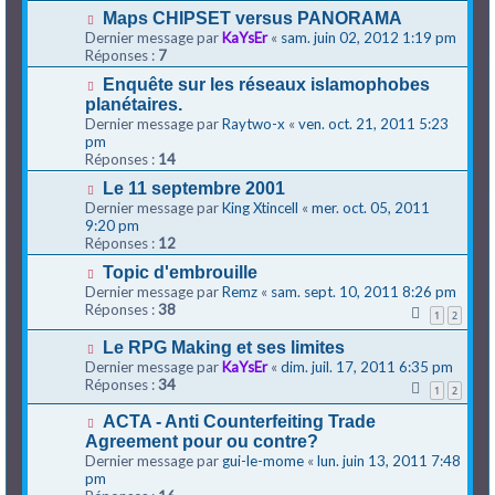
Maps CHIPSET versus PANORAMA
Dernier message par
KaYsEr
«
sam. juin 02, 2012 1:19 pm
Réponses :
7
Enquête sur les réseaux islamophobes
planétaires.
Dernier message par
Raytwo-x
«
ven. oct. 21, 2011 5:23
pm
Réponses :
14
Le 11 septembre 2001
Dernier message par
King Xtincell
«
mer. oct. 05, 2011
9:20 pm
Réponses :
12
Topic d'embrouille
Dernier message par
Remz
«
sam. sept. 10, 2011 8:26 pm
Réponses :
38
1
2
Le RPG Making et ses limites
Dernier message par
KaYsEr
«
dim. juil. 17, 2011 6:35 pm
Réponses :
34
1
2
ACTA - Anti Counterfeiting Trade
Agreement pour ou contre?
Dernier message par
gui-le-mome
«
lun. juin 13, 2011 7:48
pm