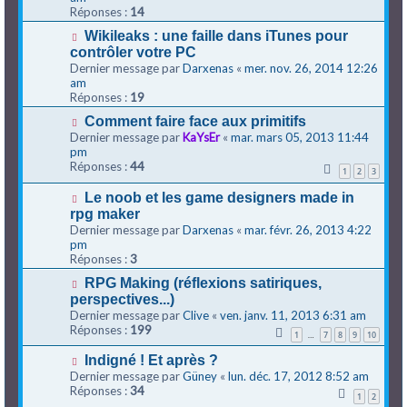
Réponses :
14
Wikileaks : une faille dans iTunes pour
contrôler votre PC
Dernier message par
Darxenas
«
mer. nov. 26, 2014 12:26
am
Réponses :
19
Comment faire face aux primitifs
Dernier message par
KaYsEr
«
mar. mars 05, 2013 11:44
pm
Réponses :
44
1
2
3
Le noob et les game designers made in
rpg maker
Dernier message par
Darxenas
«
mar. févr. 26, 2013 4:22
pm
Réponses :
3
RPG Making (réflexions satiriques,
perspectives...)
Dernier message par
Clive
«
ven. janv. 11, 2013 6:31 am
Réponses :
199
1
7
8
9
10
…
Indigné ! Et après ?
Dernier message par
Güney
«
lun. déc. 17, 2012 8:52 am
Réponses :
34
1
2