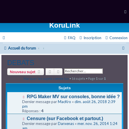
KoruLink
FAQ
Inscription
Connexion
R
Accueil du forum
e
DEBATS
c
Rechercher
Recherche avancée
Nouveau sujet
h
Marquer les sujets comme lus
• 16 sujets • Page
1
sur
1
e
Sujets
r
RPG Maker MV sur consoles, bonne idée ?
c
Dernier message par
MacKro
«
dim. août 26, 2018 2:39
pm
h
Réponses :
4
e
Censure (sur Facebook et partout.)
r
Dernier message par
Darxenas
«
mer. nov. 26, 2014 1:24
am