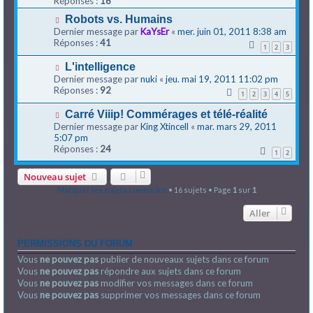
Réponses :
16
Robots vs. Humains
Dernier message par
KaYsEr
«
mer. juin 01, 2011 8:38 am
Réponses :
41
1
2
3
L'intelligence
Dernier message par
nuki
«
jeu. mai 19, 2011 11:02 pm
Réponses :
92
1
2
3
4
5
Carré Viiip! Commérages et télé-réalité
Dernier message par
King Xtincell
«
mar. mars 29, 2011
5:07 pm
Réponses :
24
1
2
Nouveau sujet
Marquer les sujets comme lus
• 16 sujets • Page
1
sur
1
Aller
PERMISSIONS DU FORUM
Vous
ne pouvez pas
publier de nouveaux sujets dans ce forum
Vous
ne pouvez pas
répondre aux sujets dans ce forum
Vous
ne pouvez pas
modifier vos messages dans ce forum
Vous
ne pouvez pas
supprimer vos messages dans ce forum