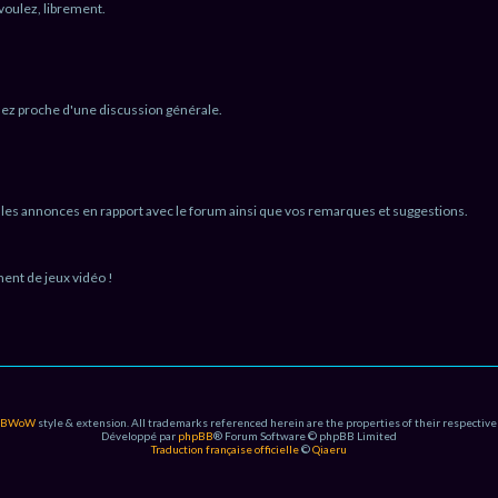
 voulez, librement.
assez proche d'une discussion générale.
 les annonces en rapport avec le forum ainsi que vos remarques et suggestions.
ent de jeux vidéo !
PBWoW
style & extension. All trademarks referenced herein are the properties of their respective
Développé par
phpBB
® Forum Software © phpBB Limited
Traduction française officielle
©
Qiaeru