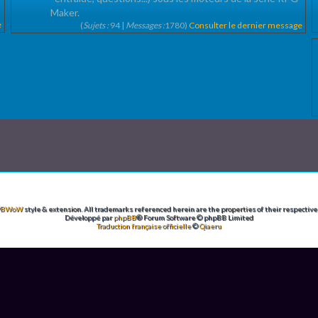
Maker.
e
(
Sujets :
94 |
Messages :
1780)
Consulter le dernier message
PBWoW
style & extension. All trademarks referenced herein are the properties of their respective
Développé par
phpBB
® Forum Software © phpBB Limited
Traduction française officielle
©
Qiaeru