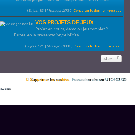
(
Sujets :
83 |
Messages :
2730)
Consulter le dernier message
VOS PROJETS DE JEUX
Projet en cours, démo ou jeu complet ?
Faites-en la présentation/publicité.
(
Sujets :
121 |
Messages :
3113)
Consulter le dernier message
Aller
Supprimer les cookies
Fuseau horaire sur
UTC+01:00
 owners.