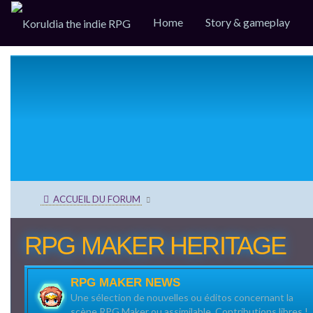
Home
Story & gameplay
ACCUEIL DU FORUM
RPG MAKER HERITAGE
RPG MAKER NEWS
Une sélection de nouvelles ou éditos concernant la
scène RPG Maker ou assimilable. Contributions libres !