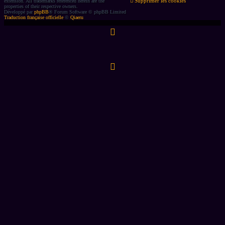
Supprimer les cookies
extension. All trademarks referenced herein are the
properties of their respective owners.
Développé par
phpBB
® Forum Software © phpBB Limited
Traduction française officielle
©
Qiaeru