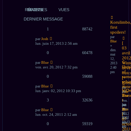
RÉPONSES
SUJETS
VUES
DERNIER MESSAGE
Korulimbo
first
1
88742
spoilers!
par
par
Josh
Blue
[
lun. juin 17, 2013 2:56 am
»
03
dim.
0
60478
avril
mai
2012
12,
par
Blue
Wint
2013
Outs
ven. avr. 20, 2012 7:32 pm
2:40
deve
of
pm
outc
0
59088
som
[+
urba
Kor
par
Blue
zone
par
ViD
lun. janv. 02, 2012 10:33 pm
par
Blue
Teas
Blue
»
3
32636
»
!
ven.
lun.
avr.
par
janv.
20,
Blue
par
Blue
02,
2012
»
[
lun. oct. 24, 2011 2:12 am
2012
7:32
lun.
07
10:33
pm
juin
0
59319
octo
pm
13,
2011