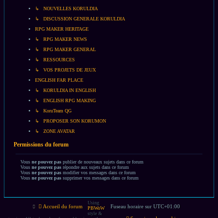
↳ NOUVELLES KORULDIA
↳ DISCUSSION GENERALE KORULDIA
RPG MAKER HERITAGE
↳ RPG MAKER NEWS
↳ RPG MAKER GENERAL
↳ RESSOURCES
↳ VOS PROJETS DE JEUX
ENGLISH FAR PLACE
↳ KORULDIA IN ENGLISH
↳ ENGLISH RPG MAKING
↳ KoruTeam QG
↳ PROPOSER SON KORUMON
↳ ZONE AVATAR
Permissions du forum
Vous
ne pouvez pas
publier de nouveaux sujets dans ce forum
Vous
ne pouvez pas
répondre aux sujets dans ce forum
Vous
ne pouvez pas
modifier vos messages dans ce forum
Vous
ne pouvez pas
supprimer vos messages dans ce forum
Using
Accueil du forum
Fuseau horaire sur
UTC+01:00
PBWoW
style &