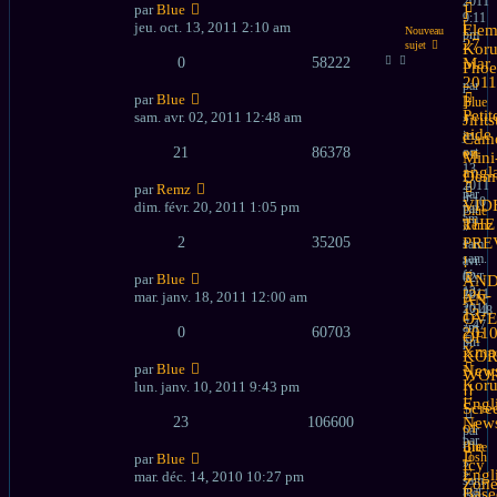
2011
par
Blue
]
9:11
[
jeu. oct. 13, 2011 2:10 am
Elem
Nouveau
pm
27
sujet
Koru
0
58222
Mar
Phoe
2011
par
par
Blue
]
Blue
Petit
sam. avr. 02, 2011 12:48 am
»
Jirit
aide
jeu.
Cam
21
86378
oct.
en
Mini
13,
angl
Dem
2011
par
Remz
par
2:10
VID
dim. févr. 20, 2011 1:05 pm
par
Blue
am
THE
Remz
»
2
35205
»
PRE
sam.
sam.
avr.
!
févr.
02,
par
Blue
AN
12,
2011
[26-
mar. janv. 18, 2011 12:00 am
AN
2011
12:48
12-
OVE
7:47
am
0
60703
2010
OF
pm
Xma
KOR
par
Blue
New
WO
Koru
lun. janv. 10, 2011 9:43 pm
!!
!!
Engl
Scre
23
106600
New
of
par
par
the
Blue
Josh
par
Blue
»
Icy
»
Engl
mar. déc. 14, 2010 10:27 pm
sam.
Zone
mar.
Base
janv.