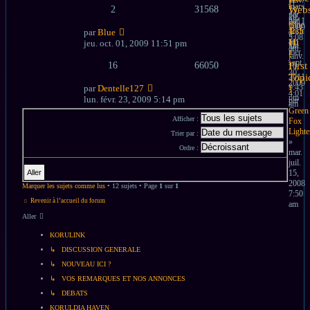
!!
mars
2
31568
Webs
15,
par
10,
2011
par
Blue
2009
4:15
Josh
par
Blue
»
5:08
am
»
Hi
jeu. oct. 01, 2009 11:51 pm
lun.
am
mer.
!
janv.
sept.
16
66050
First
10,
30,
2011
Topi
2009
9:43
par
Dentelle127
!
4:01
pm
lun. févr. 23, 2009 5:14 pm
par
am
Green
Afficher :
Fox
Lighte
Trier par :
»
Ordre :
mar.
juil.
15,
2008
Marquer les sujets comme lus
• 12 sujets • Page
1
sur
1
7:50
Revenir à l’accueil du forum
am
Aller
KORULINK
↳ DISCUSSION GENERALE
↳ NOUVEAU ICI ?
↳ VOS REMARQUES ET NOS ANNONCES
↳ DEBATS
KORULDIA HAVEN