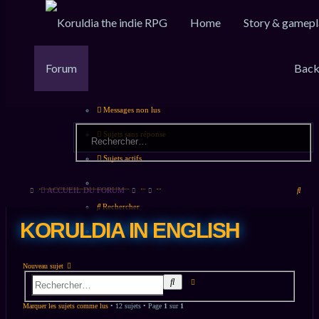
Home
Story & gamepl
Raccourcis
FAQ
Inscription
Connexion
Forum
Back
Messages non lus
Sujets sans réponse
Sujets actifs
Rech
ACCUEIL DU FORUM
Rechercher
KORULDIA IN ENGLISH
Nouveau sujet
Recherche
Rechercher
avancée
Marquer les sujets comme lus
• 12 sujets • Page
1
sur
1