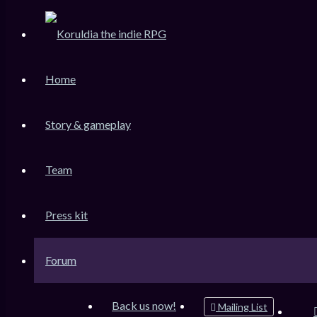
KoruLink
Home
Dev-Forum Koruldia Heritage / RPG Making.
Accéder au contenu
Story & gameplay
Team
Raccourcis
Messages non lus
Press kit
Sujets sans réponse
Sujets actifs
Forum
Rechercher
Connexion
Back us now!
Mailing List
Inscription