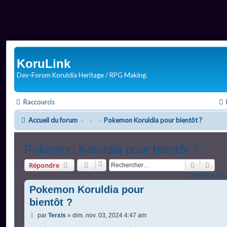
KoruLink
Dev-Forum Koruldia Heritage / RPG Making.
Raccourcis
Accueil du forum
Pokemon Koruldia pour bientôt ?
Pokemon Koruldia pour bientôt ?
Recherch
Rech
Répondre
Premier messa
Pokemon Koruldia pour
bientôt ?
M
par
Terxis
»
dim. nov. 03, 2024 4:47 am
e