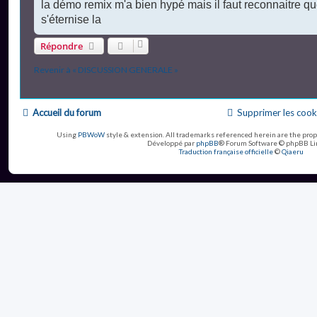
s
la démo remix m'a bien hypé mais il faut reconnaitre q
s
s'éternise la
a
g
e
Répondre
n
o
Revenir à « DISCUSSION GENERALE »
n
l
u
Accueil du forum
Supprimer les cook
Using
PBWoW
style & extension. All trademarks referenced herein are the prop
Développé par
phpBB
® Forum Software © phpBB Li
Traduction française officielle
©
Qiaeru