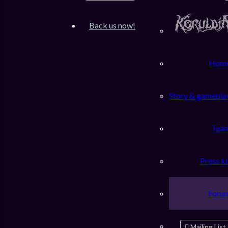
Inscription
FAQ
Back us now!
Accueil du forum
Pokemon
Koruldia pour bientôt ?
Rechercher
Hom
Pokemon Koruldia pour bientôt ?
Story & gamepla
Répondre
Tea
Aperçu avant impression
Press ki
Recherche
Rechercher
avancée
Premier message non lu
• 1 message • Page
1
sur
1
Foru
Terxis
Koruldia Warrior
Messages :
258
Mailing List