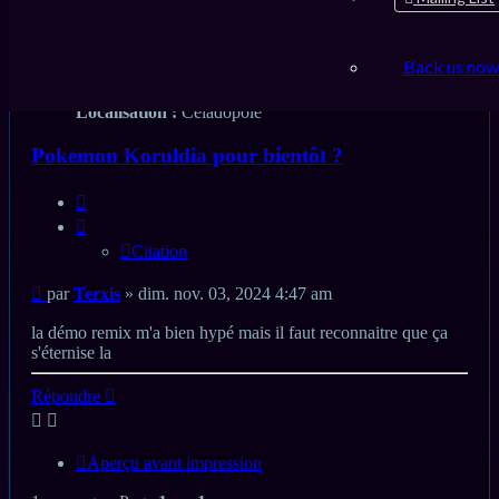
Localisation :
Céladopole
Terxis
Back us now
Profil
Inscription :
sam. oct. 18, 2008 2:37 pm
Localisation :
Céladopole
Pokemon Koruldia pour bientôt ?
Citation
Citation
Message
par
Terxis
»
dim. nov. 03, 2024 4:47 am
non
lu
la démo remix m'a bien hypé mais il faut reconnaitre que ça
s'éternise la
Haut
Répondre
Aperçu avant impression