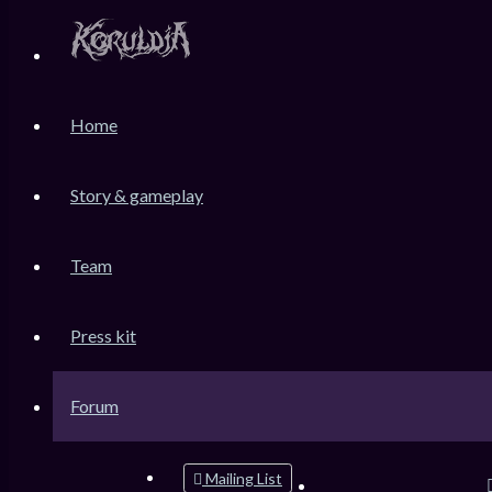
KoruLink
Home
Dev-Forum Koruldia Heritage / RPG Making.
Accéder au contenu
Story & gameplay
Team
Raccourcis
FAQ
Press kit
Messages non lus
Sujets sans réponse
Sujets actifs
Forum
Rechercher
Mailing List
Connexion