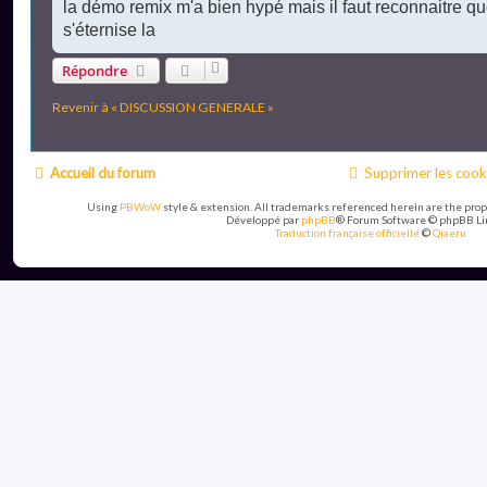
s
la démo remix m'a bien hypé mais il faut reconnaitre q
s
s'éternise la
a
g
e
Répondre
n
o
Revenir à « DISCUSSION GENERALE »
n
l
u
Accueil du forum
Supprimer les cook
Using
PBWoW
style & extension. All trademarks referenced herein are the prop
Développé par
phpBB
® Forum Software © phpBB Li
Traduction française officielle
©
Qiaeru