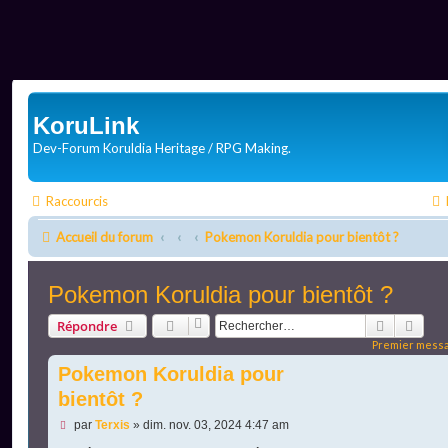
KoruLink
Dev-Forum Koruldia Heritage / RPG Making.
Raccourcis
Accueil du forum
Pokemon Koruldia pour bientôt ?
Pokemon Koruldia pour bientôt ?
Recherch
Rech
Répondre
Premier messa
Pokemon Koruldia pour
bientôt ?
M
par
Terxis
»
dim. nov. 03, 2024 4:47 am
e