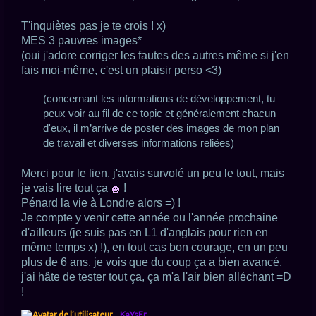
T'inquiètes pas je te crois ! x)
MES 3 pauvres images*
(oui j'adore corriger les fautes des autres même si j'en
fais moi-même, c'est un plaisir perso <3)
(concernant les informations de développement, tu
peux voir au fil de ce topic et généralement chacun
d'eux, il m’arrive de poster des images de mon plan
de travail et diverses informations reliées)
Merci pour le lien, j'avais survolé un peu le tout, mais
je vais lire tout ça
!
Pénard la vie à Londre alors =) !
Je compte y venir cette année ou l'année prochaine
d'ailleurs (je suis pas en L1 d'anglais pour rien en
même temps x) !), en tout cas bon courage, en un peu
plus de 6 ans, je vois que du coup ça a bien avancé,
j'ai hâte de tester tout ça, ça m'a l'air bien alléchant =D
!
H
KaYsEr
a