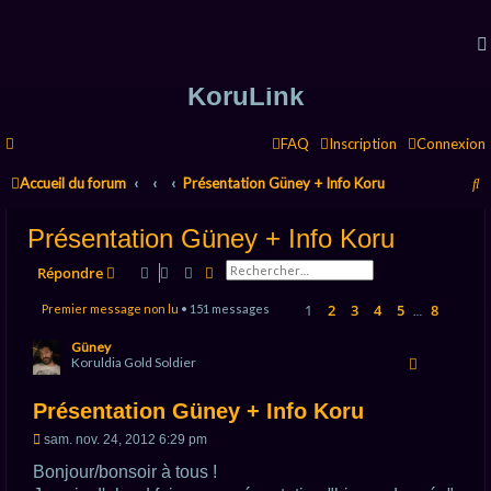
KoruLink
FAQ
Inscription
Connexion
R
Accueil du forum
Présentation Güney + Info Koru
e
Présentation Güney + Info Koru
c
Rechercher
Recherche avancée
Répondre
h
1
2
3
4
5
8
e
Premier message non lu
• 151 messages
…
Page
1
sur
8
Suiva
r
Güney
Koruldia Gold Soldier
c
h
Présentation Güney + Info Koru
e
M
sam. nov. 24, 2012 6:29 pm
e
r
s
Bonjour/bonsoir à tous !
s