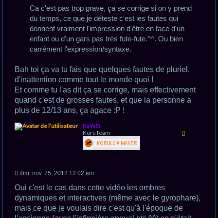
n
o
Ca c'est pas trop grave, ça se corrige si on y prend
n
du temps, ce que je déteste c'est les fautes qui
l
u
donnent vraiment l'impression d'être en face d'un
enfant ou d'un gars pas très fute-fute.^^. Ou bien
carrément l'expression/syntaxe.
Bah toi ça va tu fais que quelques fautes de pluriel,
d'inattention comme tout le monde quoi !
Et comme tu l'as dit ça se corrige, mais effectivement
quand c'est de grosses fautes, et que la personne a
plus de 12/13 ans, ça agace :P !
H
KaYsEr
a
KoruTeam
u
t
M
dim. nov. 25, 2012 12:02 am
e
s
Oui c'est le cas dans cette vidéo les ombres
s
dynamiques et interactives (même avec le gyrophare),
a
g
mais ce que je voulais dire c'est qu'à l'époque de
e