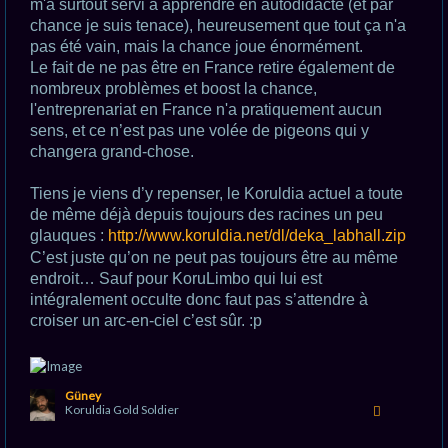
m'a surtout servi à apprendre en autodidacte (et par
chance je suis tenace), heureusement que tout ça n'a
pas été vain, mais la chance joue énormément.
Le fait de ne pas être en France retire également de
nombreux problèmes et boost la chance,
l'entreprenariat en France n'a pratiquement aucun
sens, et ce n’est pas une volée de pigeons qui y
changera grand-chose.
Tiens je viens d’y repenser, le Koruldia actuel a toute
de même déjà depuis toujours des racines un peu
glauques :
http://www.koruldia.net/dl/deka_labhall.zip
C’est juste qu’on ne peut pas toujours être au même
endroit… Sauf pour KoruLimbo qui lui est
intégralement occulte donc faut pas s’attendre à
croiser un arc-en-ciel c’est sûr. :p
H
Güney
a
Koruldia Gold Soldier
u
t