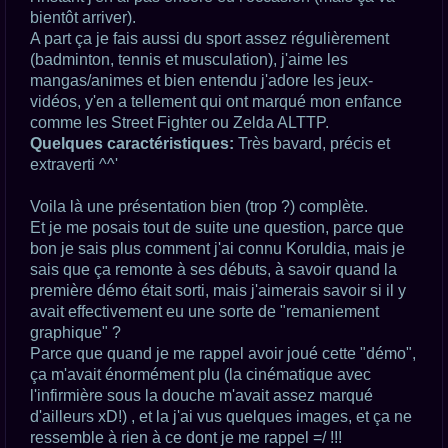
bientôt arriver).
A part ça je fais aussi du sport assez régulièrement
(badminton, tennis et musculation), j'aime les
mangas/animes et bien entendu j'adore les jeux-
vidéos, y'en a tellement qui ont marqué mon enfance
comme les Street Fighter ou Zelda ALTTP.
Quelques caractéristiques:
Très bavard, précis et
extraverti ^^'
Voila là une présentation bien (trop ?) complète.
Et je me posais tout de suite une question, parce que
bon je sais plus comment j'ai connu Koruldia, mais je
sais que ça remonte à ses débuts, à savoir quand la
première démo était sorti, mais j'aimerais savoir si il y
avait effectivement eu une sorte de "remaniement
graphique" ?
Parce que quand je me rappel avoir joué cette "démo",
ça m'avait énormément plu (la cinématique avec
l'infirmière sous la douche m'avait assez marqué
d'ailleurs xD!) , et la j'ai vus quelques images, et ça ne
ressemble à rien à ce dont je me rappel =/ !!!