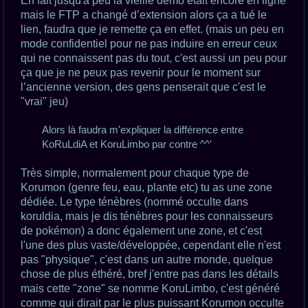
En fait jusqu'à peu la vieille démo était encore en ligne
l
u
mais le FTP a changé d’extension alors ça a tué le
lien, faudra que je remette ça en effet. (mais un peu en
mode confidentiel pour ne pas induire en erreur ceux
qui ne connaissent pas du tout, c'est aussi un peu pour
ça que je ne peux pas revenir pour le moment sur
l’ancienne version, des gens penserait que c'est le
"vrai" jeu)
Alors là faudra m'expliquer la différence entre
KoRuLdiA et KoruLimbo par contre ^^'
Très simple, normalement pour chaque type de
Korumon (genre feu, eau, plante etc) tu as une zone
dédiée. Le type ténèbres (nommé occulte dans
koruldia, mais je dis ténèbres pour les connaisseurs
de pokémon) a donc également une zone, et c'est
l'une des plus vaste/développée, cependant elle n'est
pas "physique", c'est dans un autre monde, quelque
chose de plus éthéré, bref j'entre pas dans les détails
mais cette "zone" se nomme KoruLimbo, c'est généré
comme qui dirait par le plus puissant Korumon occulte