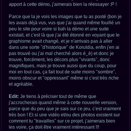
apport à cette démo, j'aimerais bien la réessayer :P !
Parce que la je vois les images que tu as posté (bon je
les avais déjà vus, vus que j'ai quand même fouillé un
peu le site pour voire si bah la démo et une suite
existait, et c'est là que j'ai été étonné en voyant que le
graphisme avait changé, et je n'arrivais pas à aller
dans une sorte "d'historique" de Koruldia, enfin j'en ai
pas trouvé ou j'ai mal cherché alors é_è) et donc je
trouve, forcément, les décors plus "vivants", donc
magnifiques, mais je trouve aussi que du coup, pour
moi en tout cas, ça fait tout de suite moins "sombre",
moins obscur et "oppressant" même si c'est très riche
et agréable.
Edit:
Je tiens à préciser tout de même que
j'accrocherais quand même à cette nouvelle version,
parce que du peu que je sais sur ce jeu, c'est vraiment
très bon ! Et si une vidéo et/ou des photos existent sur
comment tu "travailles" sur ce projet, j'aimerais bien
les voire, ça doit être vraiment intéressant !!!