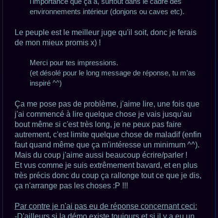
l'importance que ça a, surtout dans le cadre des
environnements intérieur (donjons ou caves etc).
Le peuple est le meilleur juge qu'il soit, donc je ferais
de mon mieux promis x) !
Merci pour tes impressions.
(et désolé pour le long message de réponse, tu m’as
inspiré ^^)
Ça me pose pas de problème, j'aime lire, une fois que
j'ai commencé à lire quelque chose je vais jusqu'au
bout même si c'est très long, je ne peux pas faire
autrement, c'est limite quelque chose de maladif (enfin
faut quand même que ça m'intéresse un minimum ^^).
Mais du coup j'aime aussi beaucoup écrire/parler !
Et vus comme je suis extrêmement bavard, et en plus
très précis donc du coup ça rallonge tout ce que je dis,
ça n'arrange pas les choses :P !!!
Par contre je n'ai pas eu de réponse concernant ceci:
-D'ailleurs si la démo existe toujours et si il y a eu un