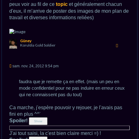
peux voir au fil de ce
topic
et généralement chacun
d'eux, il m’arrive de poster des images de mon plan de
travail et diverses informations reliées)
H
Güney
a
Koruldia Gold Soldier
u
t
M
sam. nov. 24, 2012 9:54 pm
e
s
s
faudra que je remette ça en effet. (mais un peu en
a
g
mode confidentiel pour ne pas induire en erreur ceux
e
qui ne connaissent pas du tout)
n
o
n
Ca marche, j'espère pouvoir y rejouer, je l'avais pas
l
u
fini en plus ^^'
Spoiler!
J'ai tout saisi, la c'est bien claire merci =) !