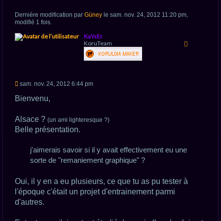
Dernière modification par
Güney
le sam. nov. 24, 2012 11:20 pm,
modifié 1 fois.
H
KaYsEr
a
KoruTeam
u
t
M
sam. nov. 24, 2012 6:44 pm
e
s
Bienvenu,
s
a
g
Alsace ?
(un ami lighteresque ?)
e
Belle présentation.
n
o
n
j'aimerais savoir si il y avait effectivement eu une
l
u
sorte de "remaniement graphique" ?
Oui, il y en a eu plusieurs, ce que tu as pu tester à
l'époque c'était un projet d'entrainement parmi
d'autres.