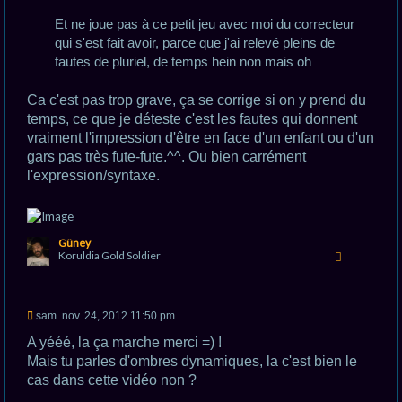
Et ne joue pas à ce petit jeu avec moi du correcteur
qui s'est fait avoir, parce que j'ai relevé pleins de
fautes de pluriel, de temps hein non mais oh
Ca c'est pas trop grave, ça se corrige si on y prend du
temps, ce que je déteste c'est les fautes qui donnent
vraiment l'impression d'être en face d'un enfant ou d'un
gars pas très fute-fute.^^. Ou bien carrément
l'expression/syntaxe.
H
Güney
a
Koruldia Gold Soldier
u
t
M
sam. nov. 24, 2012 11:50 pm
e
s
A yééé, la ça marche merci =) !
s
Mais tu parles d'ombres dynamiques, la c'est bien le
a
g
cas dans cette vidéo non ?
e