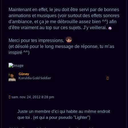
Maintenant en effet, le jeu doit être servi par de bonnes
animations et musiques (voir surtout des effets sonores
d'ambiance, et ça je me débrouille assez bien ^^) afin
d'être vraiment au top sur ces sujets. J'y veillerai.
Merci pour tes impressions.
(et désolé pour le long message de réponse, tu m’as
inspiré ^^)
H
Güney
a
Koruldia Gold Soldier
u
t
M
sam. nov. 24, 2012 8:28 pm
e
s
s
Juste un membre d'ici qui habite au même endroit
a
g
que toi . (et qui a pour pseudo "Lighter")
e
n