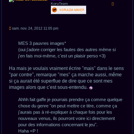
KoruTeam
u
t
M
sam. nov. 24, 2012 11:05 pm
e
s
s
MES 3 pauvres images*
a
g
(oui j'adore corriger les fautes des autres même si
e
j'en fais moi-même, c'est un plaisir perso <3)
n
o
n
Ha mais je voulais vraiment écrire "mais" dans le sens
l
u
"par contre", remarque "mes" ça marche aussi, même
si ça aurait été superflue de dire que ce sont mes
images alors que c'est sous-entendu.
Ahhh fait gaffe je pourrais prendre ça comme quelque
chose du genre "on peut mettre ce titre, comme ça
j'aurais pas à ré-expliquer à chaque fois pour les
nouveaux venus, ils pourront voire ici directement
pour des informations concernant le jeu".
Haha =P !