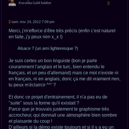
Koruldia Gold Soldier
u
t
M
sam. nov. 24, 2012 7:09 pm
e
s
Merci, j'm'efforce d'être très précis (enfin c'est naturel
s
en faite, j'y peux rien x_x !)
a
g
e
Alsace ? (un ami lighteresque ?)
n
o
n
Je suis certes un bon linguiste (bon je parle
l
u
couramment l'anglais et le turc, bien entendu le
français, et un peu d'allemand) mais ce mot n'existe ni
en français, ni en anglais, donc ça me dit vraiment rien,
tu peux m'éclaircir ^^' ?
Et donc ce projet d'entrainement, il n'a pas eu de
"suite" sous la forme qu'il existait ?
Parce que je trouvais justement le graphisme très
accrocheur, qui donnait une atmosphère bien sombre
et plaisante du coup !
D'ailleurs si la démo existe toujours et si il y a eu un