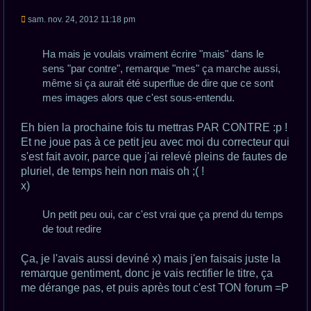
M
sam. nov. 24, 2012 11:18 pm
e
s
s
Ha mais je voulais vraiment écrire "mais" dans le
a
g
sens "par contre", remarque "mes" ça marche aussi,
e
même si ça aurait été superflue de dire que ce sont
n
o
mes images alors que c'est sous-entendu.
n
l
u
Eh bien la prochaine fois tu mettras PAR CONTRE :p !
Et ne joue pas à ce petit jeu avec moi du correcteur qui
s'est fait avoir, parce que j'ai relevé pleins de fautes de
pluriel, de temps hein non mais oh ;( !
x)
Un petit peu oui, car c'est vrai que ça prend du temps
de tout redire
Ça, je l'avais aussi deviné x) mais j'en faisais juste la
remarque gentiment, donc je vais rectifier le titre, ça
me dérange pas, et puis après tout c'est TON forum =P