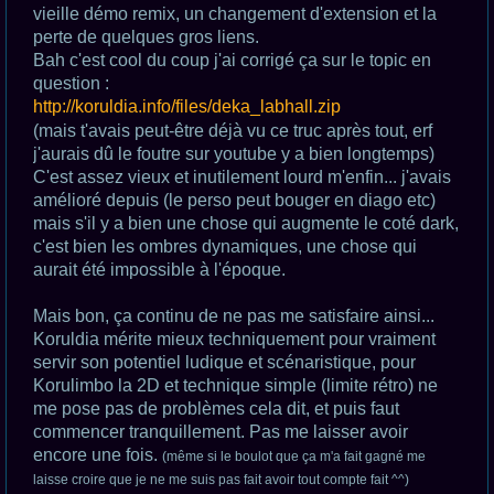
s
vieille démo remix, un changement d'extension et la
a
g
perte de quelques gros liens.
e
Bah c'est cool du coup j'ai corrigé ça sur le topic en
n
o
question :
n
http://koruldia.info/files/deka_labhall.zip
l
u
(mais t'avais peut-être déjà vu ce truc après tout, erf
j'aurais dû le foutre sur youtube y a bien longtemps)
C'est assez vieux et inutilement lourd m'enfin... j'avais
amélioré depuis (le perso peut bouger en diago etc)
mais s'il y a bien une chose qui augmente le coté dark,
c'est bien les ombres dynamiques, une chose qui
aurait été impossible à l'époque.
Mais bon, ça continu de ne pas me satisfaire ainsi...
Koruldia mérite mieux techniquement pour vraiment
servir son potentiel ludique et scénaristique, pour
Korulimbo la 2D et technique simple (limite rétro) ne
me pose pas de problèmes cela dit, et puis faut
commencer tranquillement. Pas me laisser avoir
encore une fois.
(même si le boulot que ça m'a fait gagné me
laisse croire que je ne me suis pas fait avoir tout compte fait ^^)