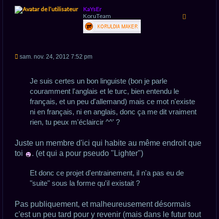
H
KaYsEr
a
KoruTeam
u
t
M
sam. nov. 24, 2012 7:52 pm
e
s
s
Je suis certes un bon linguiste (bon je parle
a
g
couramment l'anglais et le turc, bien entendu le
e
français, et un peu d'allemand) mais ce mot n'existe
n
o
ni en français, ni en anglais, donc ça me dit vraiment
n
rien, tu peux m'éclaircir ^^' ?
l
u
Juste un membre d'ici qui habite au même endroit que
toi
. (et qui a pour pseudo "Lighter")
Et donc ce projet d'entrainement, il n'a pas eu de
"suite" sous la forme qu'il existait ?
Pas publiquement, et malheureusement désormais
c'est un peu tard pour y revenir (mais dans le futur tout