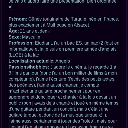
Je vais d'abord faire une présentation "bien ordonnée"
a
g
=]
e
n
o
Prénom:
Güney (originaire de Turquie, née en France,
n
plus exactement à Mulhouse en Alsace)
l
u
Âge:
21 ans et demi
Sexe:
Masculin
Profession:
Etudiant, j'ai un bac ES, un bac+2 (bts) en
informatique et la je suis en première année d'anglais
(LLCE) à la fac
Localisation actuelle:
Angers
Passions/hobbies:
J'adore le cinéma, je regarde 1 à
3 films par jour (donc j'ai un bon millier de films à mon
compteur :p), j'aime l'écriture (j'écris des petits textes,
des poèmes), j'aime aussi chanter, je compte
m'acheter une guitare prochainement pour en
apprendre et donc jouer et chanter à la fois devant un
public (bon j'avais déjà chanté et joué en même temps
d'une guitare pendant un concert, mais c'était une
guitare turque, et donc de la musique turque x) !),
j'aime aussi certainement jouer des "rôles", mais pour
l'instant j'en ai pas encore eu l'occasion (mais ça va