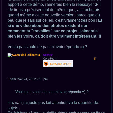
apport à cette démo, j'aimerais bien la réessayer :P !
-Je tiens à préciser tout de même que j'accrocherais
quand même à cette nouvelle version, parce que du
peu que je sais sur ce jeu, c'est vraiment très bon !
Et
si une vidéo et/ou des photos existent sur
comment tu "travailles" sur ce projet, j'aimerais
bien les voire, ça doit être vraiment intéressant !!!
Voulu pas voulu de pas m'avoir répondu =) ?
H
KaYsEr
a
KoruTeam
u
t
M
sam. nov. 24, 2012 9:16 pm
e
s
s
Voulu pas voulu de pas m'avoir répondu =) ?
a
g
e
Ha, nan j'ai juste pas fait attention vu la quantité de
n
o
sujets.
n