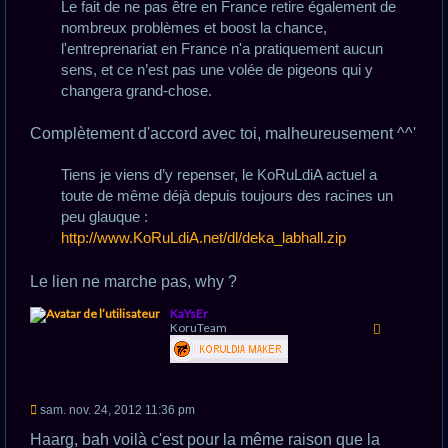
Le fait de ne pas être en France retire également de
nombreux problèmes et boost la chance,
l'entreprenariat en France n'a pratiquement aucun
sens, et ce n’est pas une volée de pigeons qui y
changera grand-chose.
Complètement d'accord avec toi, malheureusement ^^'
Tiens je viens d’y repenser, le KoRuLdiA actuel a
toute de même déjà depuis toujours des racines un
peu glauque :
http://www.KoRuLdiA.net/dl/deka_labhall.zip
Le lien ne marche pas, why ?
H
KaYsEr
a
KoruTeam
u
t
M
sam. nov. 24, 2012 11:36 pm
e
s
Haarg, bah voilà c'est pour la même raison que la