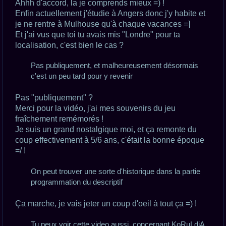
o
Ahhh d'accord, la je comprends mieux =) !
n
Enfin actuellement j'étudie à Angers donc j'y habite et
l
u
je ne rentre à Mulhouse qu'à chaque vacances =]
Et j'ai vus que toi tu avais mis "Londre" pour ta
localisation, c'est bien le cas ?
Pas publiquement, et malheureusement désormais
c'est un peu tard pour y revenir
Pas "publiquement" ?
Merci pour la vidéo, j'ai mes souvenirs du jeu
fraîchement remémorés !
Je suis un grand nostalgique moi, et ça remonte du
coup effectivement à 5/6 ans, c'était la bonne époque
=/ !
On peut trouver une sorte d'historique dans la partie
programmation du descriptif
Ça marche, je vais jeter un coup d'oeil à tout ça =) !
Tu peux voir cette video aussi, concernant KoRuLdiA