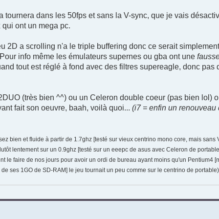
a tournera dans les 50fps et sans la V-sync, que je vais désactive
x qui ont un mega pc.
eu 2D a scrolling n'a le triple buffering donc ce serait simplemen
. Pour info même les émulateurs supernes ou gba ont une
fauss
 tout est réglé à fond avec des filtres supereagle, donc pas 
2DUO (très bien ^^) ou un Celeron double coeur (pas bien lol) 
ant fait son oeuvre, baah, voilà quoi...
(i7 = enfin un renouveau
sez bien et fluide à partir de 1.7ghz [testé sur vieux centrino mono core, mais sans
s plutôt lentement sur un 0.9ghz [testé sur un eeepc de asus avec Celeron de portabl
aiment le faire de nos jours pour avoir un ordi de bureau ayant moins qu'un Pentium4 [
 de ses 1GO de SD-RAM] le jeu tournait un peu comme sur le centrino de portable)