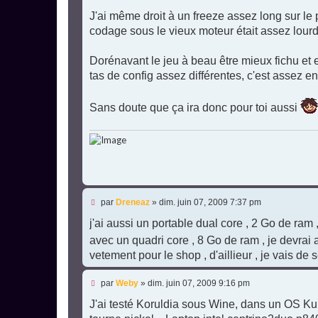
e
n
s
l
J'ai même droit à un freeze assez long sur le
s
u
codage sous le vieux moteur était assez lourd
a
g
e
Dorénavant le jeu à beau être mieux fichu et e
n
o
tas de config assez différentes, c'est assez
n
l
u
Sans doute que ça ira donc pour toi aussi
M
par
Dreneaz
»
dim. juin 07, 2009 7:37 pm
e
s
j'ai aussi un portable dual core , 2 Go de ra
s
avec un quadri core , 8 Go de ram , je devrai 
a
g
vetement pour le shop , d'aillieur , je vais de 
e
n
o
M
par
Weby
»
dim. juin 07, 2009 9:16 pm
n
e
l
s
J'ai testé Koruldia sous Wine, dans un OS Kub
u
s