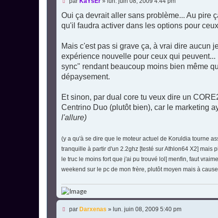
M
par
KaYsEr
»
lun. juin 08, 2009 4:44 pm
e
s
Oui ça devrait aller sans problème... Au pire ç
s
qu'il faudra activer dans les options pour ceu
a
g
e
Mais c'est pas si grave ça, à vrai dire aucun j
n
o
expérience nouvelle pour ceux qui peuvent..
n
sync" rendant beaucoup moins bien même quand
l
u
dépaysement.
Et sinon, par dual core tu veux dire un CORE
Centrino Duo (plutôt bien), car le marketing ay
l'allure)
(y a qu'à se dire que le moteur actuel de Koruldia tourne as
tranquille à partir d'un 2.2ghz [testé sur Athlon64 X2] mai
le truc le moins fort que j'ai pu trouvé lol] menfin, faut vr
weekend sur le pc de mon frère, plutôt moyen mais à cause
M
par
Darxenas
»
lun. juin 08, 2009 5:40 pm
e