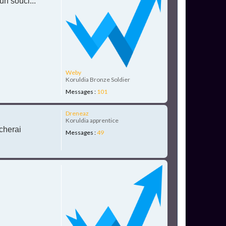
n souci...
Weby
Koruldia Bronze Soldier
Messages :
101
H
Dreneaz
a
Koruldia apprentice
u
ncherai
Messages :
49
t
H
a
u
t