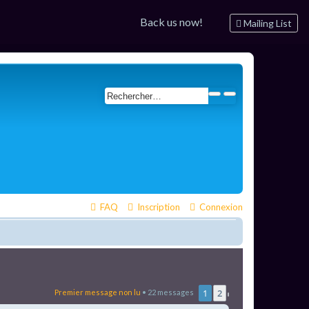
Back us now!
Mailing List
FAQ
Inscription
Connexion
1
2
Premier message non lu
• 22 messages
Suivant