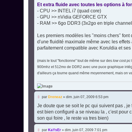
Et extra fluide avec toutes les options à 
- CPU >> INTEL i7 (quad core)
- GPU >> nVidia GEFORCE GTX
- RAM >> 6go DDR3 (3x2go en triple channel
Les premiers modèles les "moins chers" font dé
d'une fluidité maximale même avec les effets 
parfaitement compatible avec Koruldia et ses 
(mais le tout "fonctionne" tout de même sur des
low cost pc
900mhz et 512mo de DDR2 avec une puce graphique intégré s
d'ailleurs ça tourne quand même moyennement, mais on va
M
par
Dreneaz
»
dim. juin 07, 2009 6:53 pm
e
s
Je doute que se soit le pc qui suivent pas , j
s
est bien configuré a se niveau la , c'est pour
a
g
son qui foire , le reste va tres bien)
e
n
M
o
par
KaYsEr
»
dim. juin 07, 2009 7:01 pm