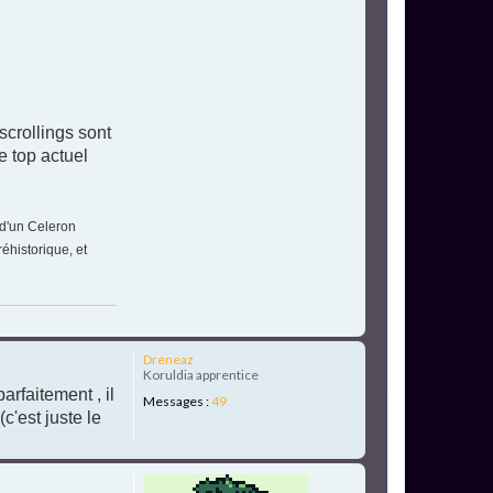
t
e
r
K
a
Y
s
E
scrollings sont
r
e top actuel
 d'un Celeron
éhistorique, et
H
Dreneaz
a
Koruldia apprentice
u
arfaitement , il
Messages :
49
t
c'est juste le
H
a