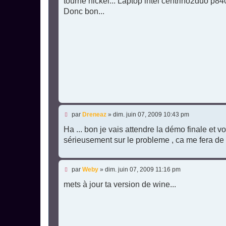
tourne nickel... Laptop intel centrino2duo p
a
g
Donc bon...
e
n
o
n
l
u
M
par
Dreneaz
»
dim. juin 07, 2009 10:43 pm
e
s
Ha ... bon je vais attendre la démo finale et vo
s
sérieusement sur le probleme , ca me fera de 
a
g
e
n
M
par
Weby
»
dim. juin 07, 2009 11:16 pm
o
e
n
s
mets à jour ta version de wine...
l
s
u
a
g
e
n
o