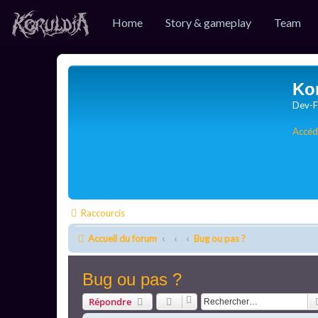
Home
Story & gameplay
Team
Ko
Dev-F
Accéd
Raccourcis
Accueil du forum
Bug ou pas ?
Bug ou pas ?
Répondre