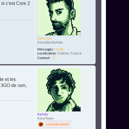
u
 si c'est Core 2
t
Darxenas
Koruldia Divinity
Messages :
5146
Localisation :
Colmar, France
C
Contact :
o
n
H
t
a
a
c
u
e et les
t
t
e
ec 3GO de ram,
r
D
a
r
x
e
n
KaYsEr
a
KoruTeam
s