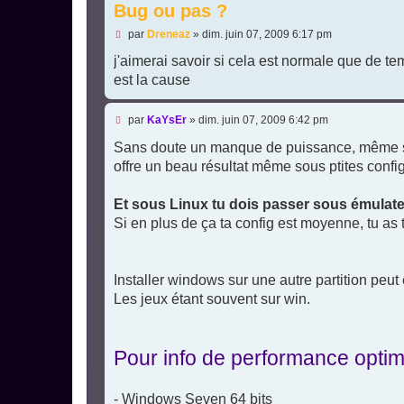
Bug ou pas ?
M
par
Dreneaz
»
dim. juin 07, 2009 6:17 pm
e
s
j'aimerai savoir si cela est normale que de te
s
est la cause
a
g
e
M
par
KaYsEr
»
dim. juin 07, 2009 6:42 pm
n
e
o
s
Sans doute un manque de puissance, même si 
n
s
l
offre un beau résultat même sous ptites config
a
u
g
e
Et sous Linux tu dois passer sous émulat
n
o
Si en plus de ça ta config est moyenne, tu as 
n
l
u
Installer windows sur une autre partition peut
Les jeux étant souvent sur win.
Pour info de performance optima
- Windows Seven 64 bits