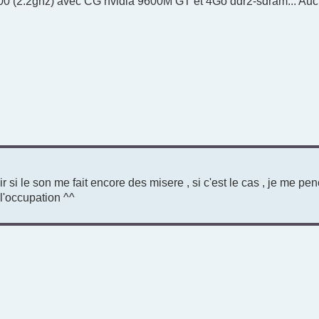
8400 (2.2ghz) avec CG nvidia 9600M GT et 4Go ddr2-sdram... Aucu
ir si le son me fait encore des misere , si c'est le cas , je me pe
l'occupation ^^