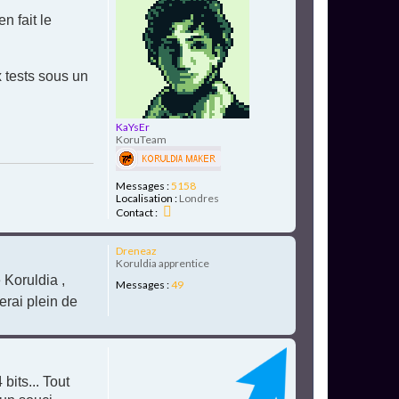
u
n fait le
t
x tests sous un
KaYsEr
KoruTeam
Messages :
5158
Localisation :
Londres
C
Contact :
o
n
H
t
Dreneaz
a
a
Koruldia apprentice
c
u
 Koruldia ,
Messages :
49
t
t
e
ferai plein de
r
K
a
Y
H
s
a
E
u
its... Tout
r
t