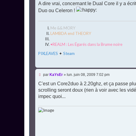
s
A dire vrai, concernant le Dual Core il y a écr
s
Duo ou Celeron !
a
g
e
n
Me && MORY
o
n
LAMBDA end THEORY
l
u
•REALM : Les Égarés dans la Brume noire
PIXLEAVES
✦
Steam
M
par
KaYsEr
»
lun. juin 08, 2009 7:02 pm
e
s
C'est un Core2duo à 2.20ghz, et ça passe plut
s
scrolling seront doux (rien à voir avec les vi
a
g
impec quoi...
e
n
o
n
l
u