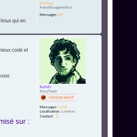
H
Dreneaz
a
Koruldia apprentice
u
Messages :
49
t
 linux qui en
H
a
u
mieux codé et
t
ussi.
KaYsEr
KoruTeam
Messages :
5158
Localisation :
Londres
C
Contact :
o
misé sur :
n
t
a
c