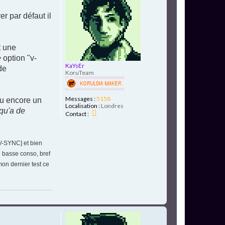
c
u
t
t
e
r par défaut il
r
D
a
r
t une
x
e
e
option "v-
n
KaYsEr
de
a
KoruTeam
s
Messages :
5158
ou encore un
Localisation :
Londres
 qu'a de
C
Contact :
o
n
t
a
 V-SYNC] et bien
c
e basse conso, bref
t
e
mon dernier test ce
r
K
a
Y
s
E
r
H
a